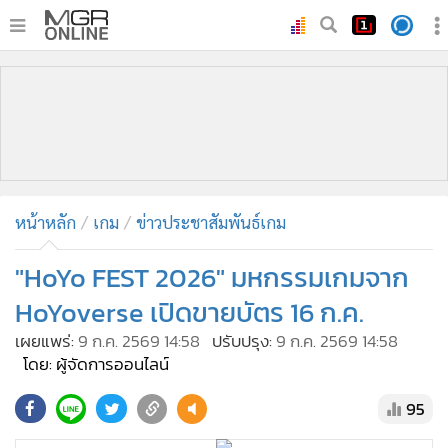
•
หน้าหลัก
•
ทันเหตุการณ์
•
ภาคใต้
•
ภูมิภาค
•
Online Section
หน้าหลัก
เกม
ข่าวประชาสัมพันธ์เกม
•
บันเทิง
•
ผู้จัดการรายวัน
"HoYo FEST 2026" มหกรรมเกมจาก
•
คอลัมนิสต์
HoYoverse เปิดขายบัตร 16 ก.ค.
•
ละคร
เผยแพร่:
9 ก.ค. 2569 14:58
ปรับปรุง:
9 ก.ค. 2569 14:58
•
CbizReview
โดย: ผู้จัดการออนไลน์
•
Cyber BIZ
95
•
ผู้จัดกวน