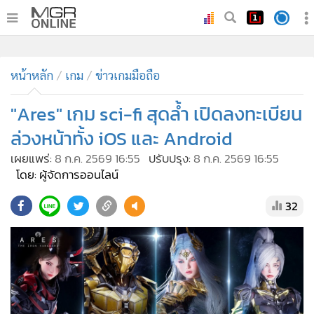
•
หน้าหลัก
•
ทันเหตุการณ์
•
ภาคใต้
•
ภูมิภาค
•
Online Section
หน้าหลัก
เกม
ข่าวเกมมือถือ
•
บันเทิง
•
ผู้จัดการรายวัน
"Ares" เกม sci-fi สุดล้ำ เปิดลงทะเบียน
•
คอลัมนิสต์
ล่วงหน้าทั้ง iOS และ Android
•
ละคร
เผยแพร่:
8 ก.ค. 2569 16:55
ปรับปรุง:
8 ก.ค. 2569 16:55
•
CbizReview
โดย: ผู้จัดการออนไลน์
•
Cyber BIZ
32
•
ผู้จัดกวน