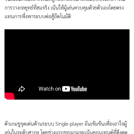
•
เกม
ฉากหลังเป็นเมืองสุดล้ำในโลกอนาคตกับดาวเคราะห์ตกสำรวจ
•
วิทยาศาสตร์
พร้อมบู๊ระห่ำในสมรภูมิที่สามารถสลับ 'สูท' ที่มีทักษะพิเศษ
•
SMEs
เฉพาะตัวได้ตามสถานการณ์ หลบหลีกการโจมตี สวนกลับ ตลอด
•
หุ้น
จนสะสมคอมโบ ทั้งหมดถูกออกแบบมาเพื่อมอบประสบการณ์
การวางกลยุทธ์ที่สมจริง เน้นให้ผู้เล่นควบคุมด้วยตัวเองโดยตรง
•
อินโดจีน
แทนการพึ่งพาระบบต่อสู้อัตโนมัติ
•
กองทุนรวม
•
Celeb Online
•
Factcheck
•
ญี่ปุ่น
•
News1
•
Gotomanager