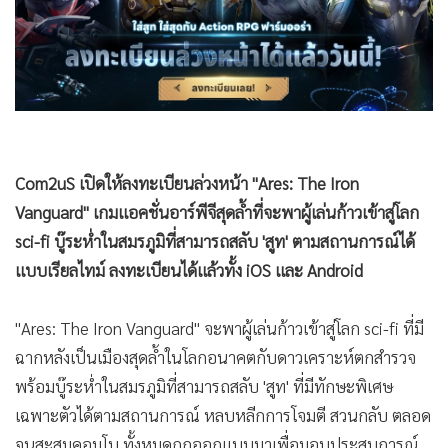
•
Good health & Well-being
•
Green Innovation & SD
•
Management & HR
•
MGR Live
•
Infographic
•
การเมือง
•
ท่องเที่ยว
•
กีฬา
•
ต่างประเทศ
•
Special Scoop
Com2uS เปิดให้ลงทะเบียนล่วงหน้า "Ares: The Iron
•
เศรษฐกิจ-ธุรกิจ
Vanguard" เกมแอคชั่นอาร์พีจีสุดล้ำที่จะพาผู้เล่นก้าวเข้าสู่โลก
•
จีน
sci-fi บู๊ระห่ำในสมรภูมิที่สามารถสลับ 'สูท' ตามสถานการณ์ได้
•
ชุมชน-คุณภาพชีวิต
แบบเรียลไทม์ ลงทะเบียนได้แล้วทั้ง iOS และ Android
•
อาชญากรรม
•
Motoring
"Ares: The Iron Vanguard" จะพาผู้เล่นก้าวเข้าสู่โลก sci-fi ที่มี