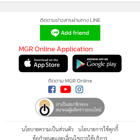
ติดตามข่าวสารผ่านทาง LINE
MGR Online Application
ติดตาม MGR Online
หลังจากได้รับข้อเสนอแนะมาจากตัวเดโมในงาน Steam Next
Fest ทางทีมพัฒนาก็ได้ทำการอัปเดตความคืบหน้าในการ
พัฒนา Sudden Attack Zero Point ให้ผู้เล่นในคอมมูนิตี้ทราบ
กันอย่างแข็งขันและต่อเนื่องผ่านบันทึกและจดหมายจากผู้
พัฒนา โดยคอนเทนต์ส่วนนี้จะอธิบายทุกอย่างตั้งแต่เหตุผลและ
แนวคิดในการพัฒนา Sudden Attack Zero Point ไปจนถึงวิสัย
นโยบายความเป็นส่วนตัว
นโยบายการใช้คุกกี้
ทัศน์ในอนาคตของผู้พัฒนา ผู้เล่นที่อยากรู้รายละเอียดเพิ่มเติม
ข้อกำหนดและเงื่อนไขการใช้บริการ
สามารถเข้าไปดูได้ที่
ช่อง YouTube ทางการ
ซึ่งจะมีการอัปเดต
นโยบายการใช้ข้อมูล Facebook
เกี่ยวกับเรา
ติดต่อเรา