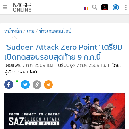
•
หน้าหลัก
•
หน้าหลัก
ทันเหตุการณ์
เกม
ข่าวเกมออนไลน์
•
ภาคใต้
"Sudden Attack Zero Point" เตรียม
•
ภูมิภาค
เปิดทดสอบรอบสุดท้าย 9 ก.ค.นี้
•
Online Section
เผยแพร่:
7 ก.ค. 2569 18:11
ปรับปรุง:
7 ก.ค. 2569 18:11
โดย:
•
บันเทิง
ผู้จัดการออนไลน์
•
ผู้จัดการรายวัน
•
คอลัมนิสต์
•
ละคร
•
CbizReview
•
Cyber BIZ
•
ผู้จัดกวน