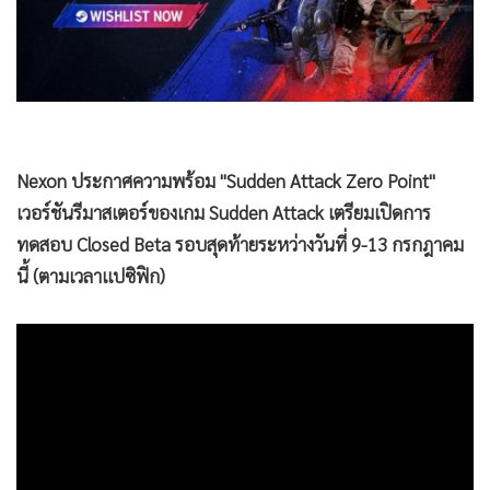
•
Good health & Well-being
•
Green Innovation & SD
•
Management & HR
•
MGR Live
•
Infographic
•
การเมือง
Nexon ประกาศความพร้อม "Sudden Attack Zero Point"
•
ท่องเที่ยว
เวอร์ชันรีมาสเตอร์ของเกม Sudden Attack เตรียมเปิดการ
•
กีฬา
ทดสอบ Closed Beta รอบสุดท้ายระหว่างวันที่ 9-13 กรกฎาคม
•
ต่างประเทศ
นี้ (ตามเวลาแปซิฟิก)
•
Special Scoop
•
เศรษฐกิจ-ธุรกิจ
•
จีน
•
ชุมชน-คุณภาพชีวิต
•
อาชญากรรม
•
Motoring