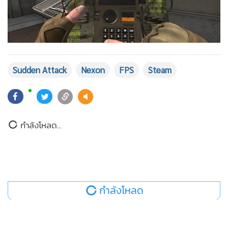
Sudden Attack
Nexon
FPS
Steam
Sudden Attack Zero Point คือเกม FPS เชิงยุทธวิธีที่ถ่ายทอด
แก่นแท้ของการต่อสู้ออกมาอย่างสมบูรณ์แบบ ความแม่นยำและ
ตำแหน่งในการยิง ปฏิกิริยาตอบสนองอันฉับไว รวมถึงการตัดสิน
ใจในเสี้ยววินาทีคือตัวแปรที่จะชี้ขาดในทุกสมรภูมิ รอบการ
ยอดนิยม
แข่งขันสุดเข้มข้นด้วยระบบควบคุมที่เข้าใจง่ายและ UI ที่เรียบ
อ่านเพิ่มเติม
ง่าย ช่วยให้ผู้เล่นเข้าสู่สนามรบได้ทันที การเป็นเกมที่เล่นเป็นได้
รวดเร็ว แต่ยากที่จะไร้เทียมทานนี้ มอบความท้าทายที่ทำให้ผู้เล่น
อยากกลับมาพิสูจน์ฝีมือครั้งแล้วครั้งเล่า
กำลังโหลด...