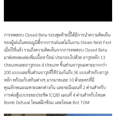
•
เกม
•
วิทยาศาสตร์
•
SMEs
•
หุ้น
การทดสอบ Closed Beta รอบสุดท้ายนี้ได้มีการนำความคิดเห็น
•
อินโดจีน
ของผู้เล่นในคอมมูนิตี้จากการเล่นเดโมในงาน Steam Next Fest
•
กองทุนรวม
เมื่อปีที่แล้ว รวมถึงความคิดเห็นจากการทดสอบ Closed Beta
•
Celeb Online
มาต่อยอดและเพิ่มเนื้อหาใหม่ ประกอบไปด้วย อาวุธหลัก 13
•
Factcheck
ประเภทและอาวุธรอง 4 ประเภท ชิ้นส่วนอาวุธเฉพาะมากกว่า
•
ญี่ปุ่น
200 แบบและชิ้นส่วนอาวุธที่ใช้ร่วมกันถึง 36 แบบสำหรับอาวุธ
•
News1
หลัก พร้อมกับสกินต่างๆ มากมายและ 10 ตัวละครที่มี
•
Gotomanager
คุณลักษณะเฉพาะแตกต่างกัน และจะมีแผนที่ 2 ด่านสำหรับ
การต่อสู้แบบระยะประชิด (CQB) แผนที่ 4 ด่านสำหรับโหมด
Bomb Defusal โหมดฝึกซ้อม และโหมด Bot TDM