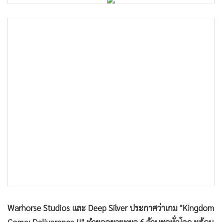
•
Good health & Well-being
•
Green Innovation & SD
•
Management & HR
•
MGR Live
•
Infographic
•
การเมือง
•
ท่องเที่ยว
•
กีฬา
•
ต่างประเทศ
•
Special Scoop
•
เศรษฐกิจ-ธุรกิจ
•
จีน
•
ชุมชน-คุณภาพชีวิต
•
อาชญากรรม
Warhorse Studios และ Deep Silver ประกาศว่าเกม "Kingdom
•
Motoring