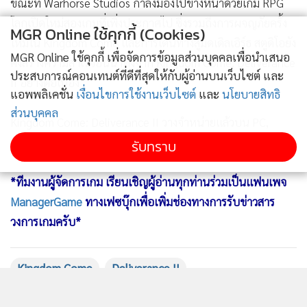
ขณะที่ Warhorse Studios กำลังมองไปข้างหน้าด้วยเกม RPG
โลกเปิดใหม่สองเกมที่เพิ่งประกาศไป ซึ่งรวมถึงการผจญภัยครั้ง
MGR Online ใช้คุกกี้ (Cookies)
ใหม่ใน Kingdom Come และการเดินทางสู่มิดเดิลเอิร์ธ สตูดิโอยัง
MGR Online ใช้คุกกี้ เพื่อจัดการข้อมูลส่วนบุคคลเพื่อนำเสนอ
คงสร้างความสำเร็จอันน่าทึ่งจาก Kingdom Come: Deliverance
ประสบการณ์คอนเทนต์ที่ดีที่สุดให้กับผู้อ่านบนเว็บไซต์ และ
II อย่างต่อเนื่อง
แอพพลิเคชั่น
เงื่อนไขการใช้งานเว็บไซต์
และ
นโยบายสิทธิ
ส่วนบุคคล
Kingdom Come: Deliverance II วางจำหน่ายแล้วบน PC,
PlayStation 5 และ Xbox Series X|S
รับทราบ
*ทีมงานผู้จัดการเกม เรียนเชิญผู้อ่านทุกท่านร่วมเป็นแฟนเพจ
ManagerGame
ทางเฟซบุ๊กเพื่อเพิ่มช่องทางการรับข่าวสาร
วงการเกมครับ*
Kingdom Come
Deliverance II
Warhorse Studios
Deep Silver