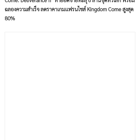
Come: Deliverance II" ทำยอดขายทะลุ 6 ล้านชุดทั่วโลก พร้อม
•
เกม
ฉลองความสำเร็จ ลดราคาเกมแฟรนไชส์ ​​Kingdom Come สูงสุด
•
วิทยาศาสตร์
80%
•
SMEs
•
หุ้น
•
อินโดจีน
•
กองทุนรวม
•
Celeb Online
•
Factcheck
•
ญี่ปุ่น
•
News1
•
Gotomanager