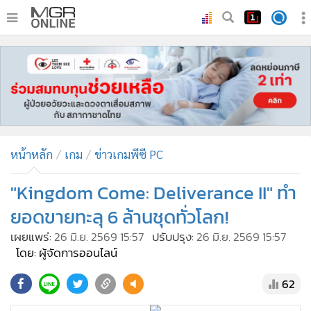
•
หน้าหลัก
•
ทันเหตุการณ์
•
ภาคใต้
•
ภูมิภาค
•
Online Section
หน้าหลัก
เกม
ข่าวเกมพีซี PC
•
บันเทิง
•
ผู้จัดการรายวัน
"Kingdom Come: Deliverance II" ทำ
•
คอลัมนิสต์
ยอดขายทะลุ 6 ล้านชุดทั่วโลก!
•
ละคร
เผยแพร่:
26 มิ.ย. 2569 15:57
ปรับปรุง:
26 มิ.ย. 2569 15:57
•
CbizReview
โดย: ผู้จัดการออนไลน์
•
Cyber BIZ
62
•
ผู้จัดกวน