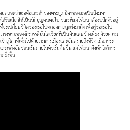
อมาโดยตลอดว่าเธอคือแกะดำของตระกูล บิดาของเธอเป็นถึงมหา
จะได้รับเลือกให้เป็นนักบุญคนต่อไป ขณะที่แคโรไลนาต้องปลีกตัวอยู่
ี่จะเปลี่ยนชีวิตของเธอไปตลอดกาลถูกส่งมาถึง เพื่อสู่ขอเธอไป
เกรงขามของจักรวรรดิมัลโคเซียสที่เป็นดินแดนข้างเคียง ด้วยความ
เข้าสู่โลกที่เต็มไปด้วยเกมการเมืองและอันตรายถึงชีวิต เมื่อภาระ
ละพลังอันซ่อนเร้นภายในตัวเริ่มตื่นขึ้น แคโรไลนาจึงเข้าใกล้การ