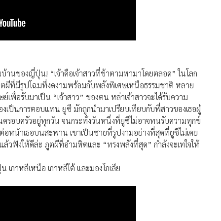
 ยิ่งขึ้น
นบ้านของญี่ปุ่น! “เจ้าคือเจ้าสาวที่ข้าตามหามาโดยตลอด” ในโลก