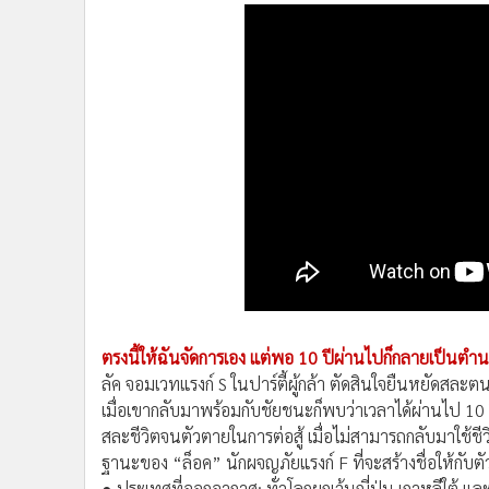
•
อินโดจีน
•
กองทุนรวม
•
Celeb Online
•
Factcheck
•
ญี่ปุ่น
•
News1
•
Gotomanager
ตรงนี้ให้ฉันจัดการเอง แต่พอ 10 ปีผ่านไปก็กลายเป็นต
ลัค จอมเวทแรงก์ S ในปาร์ตี้ผู้กล้า ตัดสินใจยืนหยัดสล
เมื่อเขากลับมาพร้อมกับชัยชนะก็พบว่าเวลาได้ผ่านไป 10
สละชีวิตจนตัวตายในการต่อสู้ เมื่อไม่สามารถกลับมาใช้ชีวิ
ฐานะของ “ล็อค” นักผจญภัยแรงก์ F ที่จะสร้างชื่อให้กับตั
● ประเทศที่ออกอากาศ: ทั่วโลกยกเว้นญี่ปุ่น เกาหลีใต้ แ