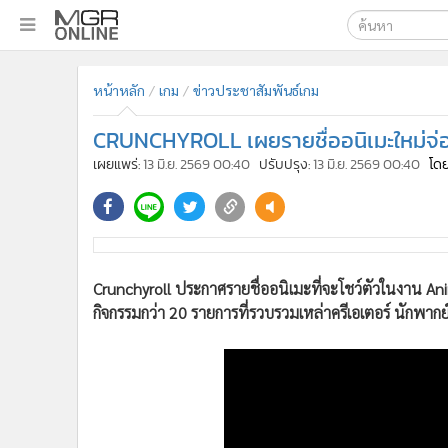
เลือกเครื่องมือท
•
หน้าหลัก
หน้าหลัก
เกม
ข่าวประชาสัมพันธ์เกม
ค้นหา
•
ทันเหตุการณ์
Google
•
ภาคใต้
CRUNCHYROLL เผยรายชื่ออนิเมะใหม่จ่
•
ภูมิภาค
MGR Onl
เผยแพร่:
13 มิ.ย. 2569 00:40
ปรับปรุง:
13 มิ.ย. 2569 00:40
โดย
•
Online Section
ค้นหาขั
•
บันเทิง
•
ผู้จัดการรายวัน
•
คอลัมนิสต์
Crunchyroll ประกาศรายชื่ออนิเมะที่จะโชว์ตัวในงาน An
•
ละคร
กิจกรรมกว่า 20 รายการที่รวบรวมเหล่าครีเอเตอร์ นักพาก
•
CbizReview
•
Cyber BIZ
•
ผู้จัดกวน
•
Good health & Well-being
•
Green Innovation & SD