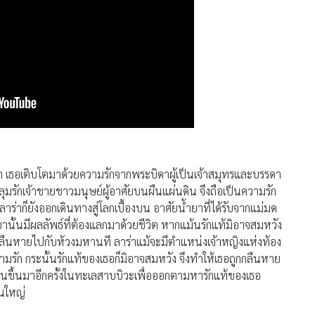
ร่า เธอเติบโตมาด้วยความรักจากพระบิดาผู้เป็นเจ้าสมุทรและบรรดา
หลุมรักเจ้าชายชาวมนุษย์ผู้อาศัยบนผืนแผ่นดิน จึงถือเป็นความรัก
ลาร่าก็ยังออกเดินทางสู่โลกเบื้องบน อาศัยน้ำยาที่ได้รับจากแม่มด
านั้นมีผลลัพธ์ที่ต้องแลกมาด้วยชีวิต หากแม้นรักแท้มิอาจสมหวัง
กลืนหายไปกับห้วงมหานที ลาร่าแม้จะมีตำแหน่งเจ้าหญิงแห่งท้อง
มรัก กระนั้นรักแท้ของเธอก็มิอาจสมหวัง จึงทำให้เธอถูกกลืนหาย
ตื่นขึ้นมาอีกครั้งในทะเลสาบบิวะเพื่อออกตามหารักแท้ของเธอ
ินใหญ่