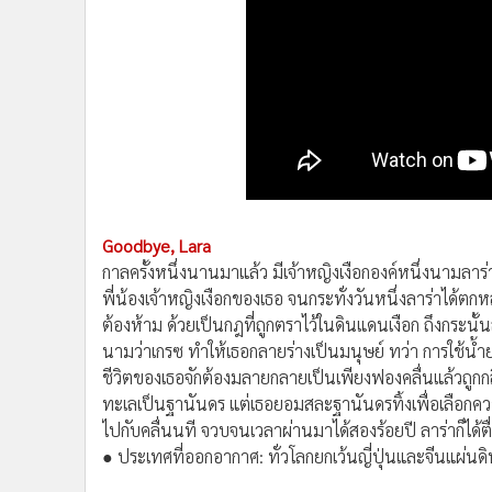
•
Management & HR
•
MGR Live
•
Infographic
•
การเมือง
•
ท่องเที่ยว
•
กีฬา
•
ต่างประเทศ
•
Special Scoop
•
เศรษฐกิจ-ธุรกิจ
Goodbye, Lara
กาลครั้งหนึ่งนานมาแล้ว มีเจ้าหญิงเงือกองค์หนึ่งนามลา
•
จีน
พี่น้องเจ้าหญิงเงือกของเธอ จนกระทั่งวันหนึ่งลาร่าได้ตก
•
ชุมชน-คุณภาพชีวิต
ต้องห้าม ด้วยเป็นกฎที่ถูกตราไว้ในดินแดนเงือก ถึงกระนั้น
•
อาชญากรรม
นามว่าเกรซ ทำให้เธอกลายร่างเป็นมนุษย์ ทว่า การใช้น้ำย
•
Motoring
ชีวิตของเธอจักต้องมลายกลายเป็นเพียงฟองคลื่นแล้วถูก
•
เกม
ทะเลเป็นฐานันดร แต่เธอยอมสละฐานันดรทิ้งเพื่อเลือกควา
•
วิทยาศาสตร์
ไปกับคลื่นนที จวบจนเวลาผ่านมาได้สองร้อยปี ลาร่าก็ได้
•
SMEs
● ประเทศที่ออกอากาศ: ทั่วโลกยกเว้นญี่ปุ่นและจีนแผ่นด
•
หุ้น