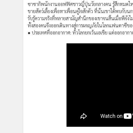
ซาซากิกับพีจัง ซีซัน 2
ซาซากิพนักงานออฟฟิศชาวญี่ปุ่นวัยกลางคน รู้สึกหมดไฟ
ขายสัตว์เลี้ยงเพื่อหาเพื่อนคู่ใจสักตัว ที่นั่นเขาได้พบกับ
รับรู้ความจริงที่ทลายสามัญสำนึกของเขาจนสิ้นเมื่อพีจังไ
ทั้งสองคนจึงออกเดินทางสู่การผจญภัยในโลกแฟนตาซีข
● ประเทศที่ออกอากาศ: ทั่วโลกยกเว้นเอเชีย แต่ออกอากา