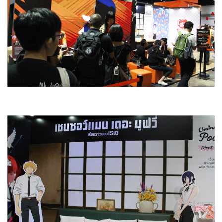
เจอเลยก็คือ Crunchyroll ที่ขนกิจกรรมจากอนิเมะเรื่องต่าง ๆ มา
ให้ทุกคนได้ร่วมสนุกพร้อมรับของรางวัลมากมาย ไม่ว่าจะเป็น
Bluelock, Attack on Titan, Solo Leveling และจุดที่เป็นไฮไลต์
คือการถ่ายรูปคู่กับน้อง "โปจิตะ" จาก Chainsawman และการ
มาเยือนของ "คุณโทยะ คิคุโนสุเกะ" นักพากย์ดาวรุ่งชาวญี่ปุ่นผู้
ให้เสียง "เดนจิ" ที่มาร่วม meet-and-greet กับแฟน ๆ ชาวไทย
เป็นครั้งแรก