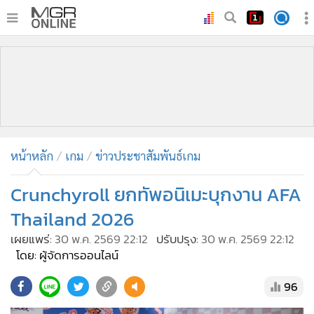
•
หน้าหลัก
•
ทันเหตุการณ์
•
ภาคใต้
•
ภูมิภาค
•
Online Section
หน้าหลัก
เกม
ข่าวประชาสัมพันธ์เกม
•
บันเทิง
•
ผู้จัดการรายวัน
Crunchyroll ยกทัพอนิเมะบุกงาน AFA
•
คอลัมนิสต์
Thailand 2026
•
ละคร
เผยแพร่:
30 พ.ค. 2569 22:12
ปรับปรุง:
30 พ.ค. 2569 22:12
•
CbizReview
โดย: ผู้จัดการออนไลน์
•
Cyber BIZ
96
•
ผู้จัดกวน