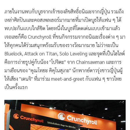
•
เกม
•
วิทยาศาสตร์
•
SMEs
•
หุ้น
•
อินโดจีน
•
กองทุนรวม
•
Celeb Online
•
Factcheck
เริ่มเปิดงานอย่างเป็นทางการสำหรับ Anime Festival Asia
Thailand 2026 (AFATH26) เทศกาลรวมที่สุดแห่งอนิเมะที่คน
•
ญี่ปุ่น
รักอนิเมะทุกคนรอคอย ณ ศูนย์ประชุมแห่งชาติสิริกิติ์ วันที่ 30 -
•
News1
31 พฤษภาคมนี้ ราคาบัตรเพียง 270 บาท
•
Gotomanager
ภายในงานพบกับบูธจากเจ้าของลิขสิทธิ์อนิเมะจากญี่ปุ่น รวมถึง
เหล่าศิลปินและคอสเพลเยอร์มากมายที่มาเปิดบูธให้แฟน ๆ ได้
พบปะกันแบบใกล้ชิด โดยหนึ่งในบูธที่โดดเด่นแบบเข้ามาแล้ว