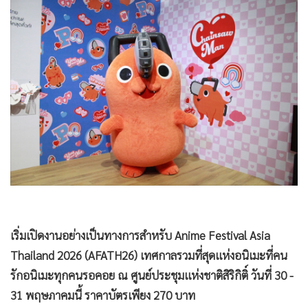
•
Good health & Well-being
•
Green Innovation & SD
•
Management & HR
•
MGR Live
•
Infographic
•
การเมือง
•
ท่องเที่ยว
•
กีฬา
•
ต่างประเทศ
•
Special Scoop
•
เศรษฐกิจ-ธุรกิจ
•
จีน
•
ชุมชน-คุณภาพชีวิต
•
อาชญากรรม
•
Motoring