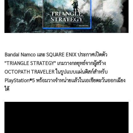
•
Good health & Well-being
•
Green Innovation & SD
•
Management & HR
•
MGR Live
•
Infographic
•
การเมือง
•
ท่องเที่ยว
•
กีฬา
•
ต่างประเทศ
•
Special Scoop
•
เศรษฐกิจ-ธุรกิจ
•
จีน
•
ชุมชน-คุณภาพชีวิต
•
อาชญากรรม
•
Motoring