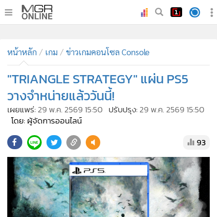
•
หน้าหลัก
•
ทันเหตุการณ์
•
ภาคใต้
•
ภูมิภาค
•
Online Section
หน้าหลัก
เกม
ข่าวเกมคอนโซล Console
•
บันเทิง
•
ผู้จัดการรายวัน
"TRIANGLE STRATEGY" แผ่น PS5
•
คอลัมนิสต์
วางจำหน่ายแล้ววันนี้!
•
ละคร
เผยแพร่:
29 พ.ค. 2569 15:50
ปรับปรุง:
29 พ.ค. 2569 15:50
•
CbizReview
โดย: ผู้จัดการออนไลน์
•
Cyber BIZ
93
•
ผู้จัดกวน