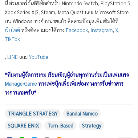
"TRIANGLE STRATEGY" พัฒนาโดยทีมผู้สร้างเกม
OCTOPATH TRAVELER และ BRAVELY DEFAULT ผู้เล่นจะได้
สัมผัสความท้าทายของเกมอาร์พีจีแนววางแผนการรบ กำหนด
ชะตากรรมของสามอาณาจักรที่กำลังขัดแย้งกัน ได้แก่ เกล็นบรูค
เอสฟรอสต์ และไฮแซนเต้ ผู้เล่นจะได้นำพาเซเรโนอา วูล์ฟฟอร์ต
ตัวเอกของเรื่อง และสหายร่วมเดินทาง ได้แก่ เจ้าชายโรแลนด์
เพื่อนสมัยเด็ก เจ้าหญิงเฟรเดอริกา เอสฟรอสต์ คู่หมั้น และเบเน
ดิกต์ ผู้ดูแลตระกูลวูล์ฟฟอร์ต ในการเดินทางเพื่อฝ่าฟันความขัด
แย้งครั้งนี้