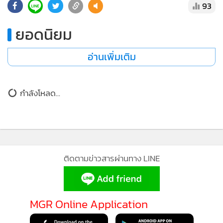
รองรับความละเอียด 4K และอัตราเฟรมที่สูงขึ้นเพื่อ
ประสบการณ์ที่ดียิ่งขึ้น
"TRIANGLE STRATEGY" เวอร์ชันแผ่นสำหรับ PlayStation 5
จะวางจำหน่ายในเอเชียตะวันออกเฉียงใต้ในวันที่ 29 พฤษภาคม
TRIANGLE STRATEGY
Bandai Namco
นี้ ส่วนเวอร์ชันดิจิทัลสำหรับ Nintendo Switch, PlayStation 5,
SQUARE ENIX
Turn-Based
Strategy
Xbox Series X|S, Steam, Meta Quest และ Microsoft Store
บน Windows วางจำหน่ายแล้ว ติดตามข้อมูลเพิ่มเติมได้ที่
93
เว็บไซต์
หรือติดตามเราได้ทาง
Facebook
,
Instagram
,
X
,
ยอดนิยม
TikTok
อ่านเพิ่มเติม