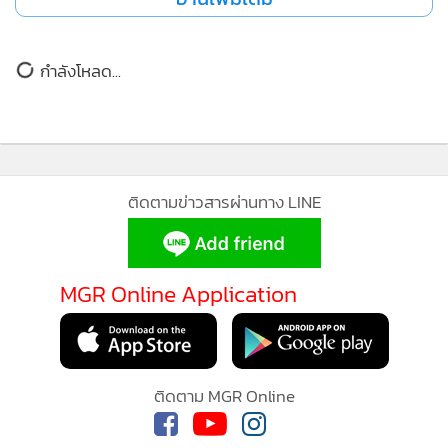
ข่าวในหมวดล่าสุด
"Sudden Attack Zero Point" เปิดให้เล่นช่วง Early
1
Access แล้ววันนี้
นอกจากนี้ เพื่อเสริมสร้างคอมมูนิตี้ของ "Fortress 3 Blue" ใน
เกาหลีใต้ ตัวเกมได้นำระบบโปรลีกมาใช้ ซึ่งจะมีการจัดการ
MGR Online ใช้คุกกี้ (Cookies)
2
แข่งขันแบบเดี่ยวและสงครามกิลด์เป็นประจำ เพื่อเพิ่มความ
MGR Online ใช้คุกกี้ เพื่อจัดการข้อมูลส่วนบุคคลเพื่อนำเสนอ
สนุกสนานในการแข่งขันระหว่างผู้เล่น
ประสบการณ์คอนเทนต์ที่ดีที่สุดให้กับผู้อ่านบนเว็บไซต์ และ
"MU New Dawn" เปิดตัวเวอร์ชัน PC พร้อมเล่น 30
3
ก.ค.นี้!
แอพพลิเคชั่น
เงื่อนไขการใช้งานเว็บไซต์
และ
นโยบายสิทธิ
ส่วนบุคคล
Cabal Red ชวนกิลด์ทั่วประเทศรวมพลังคอมมูนิตี้ ลุ้นรับ
4
เงินสนับสนุน 10,000 บาท!
รับทราบ
ข่าวอื่นในหมวด