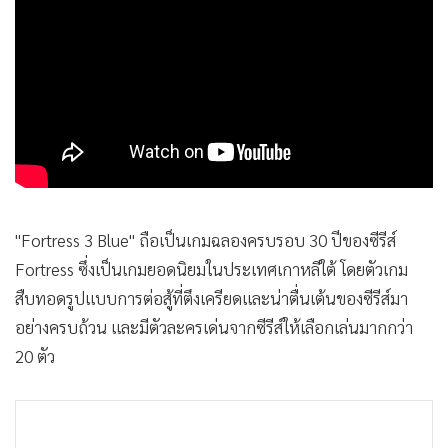
•
เกม
•
วิทยาศาสตร์
•
SMEs
•
หุ้น
•
อินโดจีน
•
กองทุนรวม
•
Celeb Online
•
Factcheck
"Fortress 3 Blue" ถือเป็นเกมฉลองครบรอบ 30 ปีของซีรีส์
•
ญี่ปุ่น
Fortress ซึ่งเป็นเกมยอดนิยมในประเทศเกาหลีใต้ โดยตัวเกม
•
News1
สืบทอดรูปแบบการต่อสู้ที่ตึงเครียดและน่าตื่นเต้นของซีรีส์มา
อย่างครบถ้วน และมีตัวละครเด่นจากซีรีส์ให้เลือกเล่นมากกว่า
•
Gotomanager
20 ตัว