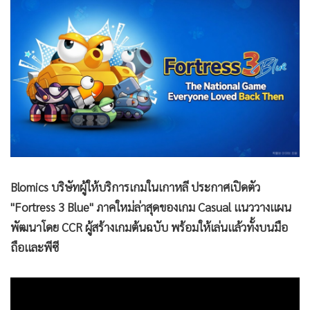
•
Good health & Well-being
•
Green Innovation & SD
•
Management & HR
•
MGR Live
•
Infographic
•
การเมือง
•
ท่องเที่ยว
•
กีฬา
•
ต่างประเทศ
Blomics บริษัทผู้ให้บริการเกมในเกาหลี ประกาศเปิดตัว
•
Special Scoop
"Fortress 3 Blue" ภาคใหม่ล่าสุดของเกม Casual แนววางแผน
•
เศรษฐกิจ-ธุรกิจ
พัฒนาโดย CCR ผู้สร้างเกมต้นฉบับ พร้อมให้เล่นแล้วทั้งบนมือ
•
จีน
ถือและพีซี
•
ชุมชน-คุณภาพชีวิต
•
อาชญากรรม
•
Motoring