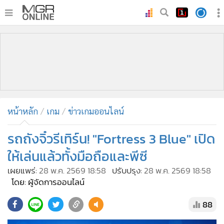
•
หน้าหลัก
•
ทันเหตุการณ์
•
ภาคใต้
•
ภูมิภาค
•
Online Section
หน้าหลัก
เกม
ข่าวเกมออนไลน์
•
บันเทิง
•
ผู้จัดการรายวัน
รถถังจิ๋วรีเทิร์น! "Fortress 3 Blue" เปิด
•
คอลัมนิสต์
ให้เล่นแล้วทั้งมือถือและพีซี
•
ละคร
เผยแพร่:
28 พ.ค. 2569 18:58
ปรับปรุง:
28 พ.ค. 2569 18:58
•
CbizReview
โดย: ผู้จัดการออนไลน์
•
Cyber BIZ
88
•
ผู้จัดกวน