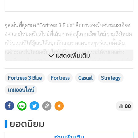
จุดเด่นที่สุดของ "Fortress 3 Blue" คือการรองรับความละเอียด
4K และโหมดเรียลไทม์ที่เน้นการต่อสู้แบบเรียลไทม์ รวมถึงโหมด
เทิร์นเบสที่ให้ผู้เล่นได้สนุกกับเกมวางแผนกลยุทธ์แบบดั้งเดิม
แต่ละรอบในโหมดเรียลไทม์ได้รับการออกแบบให้จบลงอย่าง
แสดงเพิ่มเติม
รวดเร็วภายใน 100 วินาที พร้อมรองรับการเล่นข้ามแพลตฟอร์ม
ระหว่างพีซีและอุปกรณ์มือถือ ทำให้ผู้เล่นสามารถสัมผัส
Fortress 3 Blue
Fortress
Casual
Strategy
ประสบการณ์การเล่นเกมได้อย่างอิสระโดยไม่มีข้อจำกัดด้าน
อุปกรณ์
เกมออนไลน์
88
ยอดนิยม
อ่านเพิ่มเติม