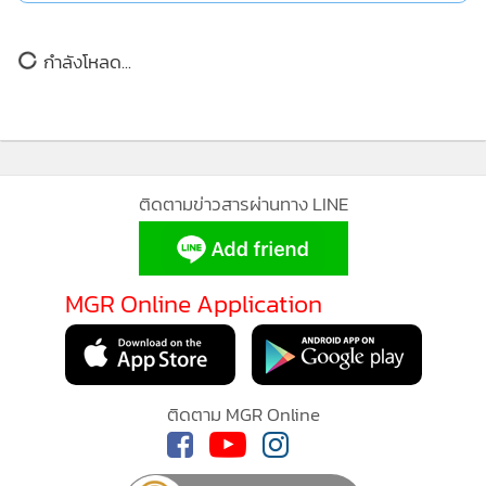
กำลังโหลด...
MGR Online ใช้คุกกี้ (Cookies)
ติดตามข่าวสารผ่านทาง LINE
MGR Online ใช้คุกกี้ เพื่อจัดการข้อมูลส่วนบุคคลเพื่อนำเสนอ
ประสบการณ์คอนเทนต์ที่ดีที่สุดให้กับผู้อ่านบนเว็บไซต์ และ
บางสนามอาจเจอกติกาแปลกๆหรือมีเซอร์ไพรส์ดักรออยู่
แอพพลิเคชั่น
เงื่อนไขการใช้งานเว็บไซต์
และ
นโยบายสิทธิ
MGR Online Application
ส่วนบุคคล
ขณะเดียวกันกิจกรรมอีกส่วนหนึ่งในหมวดหมู่
Discover Japan
นั้นมันจะให้อารมณ์เหมือนเราเป็นนักท่องเที่ยวผู้เดินทางมาพัก
รับทราบ
ผ่อนหย่อนกาย ขับรถตามกันไปแบบโรดทริปสำรวจเยี่ยมชม
ติดตาม MGR Online
ทัศนียภาพอันสวยงามของญี่ปุ่น
โดยมีไกด์คอยนำทางให้คำชี้แนะ
บอกสอนให้เรารู้จักวิถีชีวิตความเป็นอยู่ของผู้คน รวมไปถึงสอด
แทรกวัฒนธรรมการดริฟต์และการแข่งรถลงภูเขาอันเป็นเสน่ห์