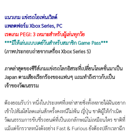
แนวเกม แข่งรถโอเพ่นเวิลด์
•
เกม
แพลตฟอร์ม Xbox Series, PC
•
วิทยาศาสตร์
เรตเกม PEGI: 3 เหมาะสำหรับผู้เล่นทุกวัย
•
SMEs
***มีให้เล่นแบบเดย์วันสำหรับสมาชิก Game Pass***
•
หุ้น
(ภาพประกอบถ่ายจากเครื่อง Xbox Series S)
•
อินโดจีน
•
กองทุนรวม
ภาคล่าสุดของซีรีส์เกมแข่งรถโลกอิสระที่เปลี่ยนโลเคชั่นมาเป็น
•
Celeb Online
Japan ตามเสียงเรียกร้องของแฟนๆ แถมทำถึงราวกับเป็น
•
Factcheck
เจ้าของวัฒนธรรม
•
ญี่ปุ่น
ต้องยอมรับว่า หนึ่งในประเทศที่เหล่าสายซิ่งทั้งหลายใฝ่ฝันอยาก
•
News1
เข้าไปสัมผัสโลดแล่นสักครั้งคงหนีไม่พ้น ญี่ปุ่น ชาติผู้ให้กำเนิด
•
Gotomanager
วัฒนธรรมการขับขี่รถยนต์ที่เป็นเอกลักษณ์ไม่เหมือนใคร ชาติที่
แม้แต่จักรวาลหนังดังอย่าง Fast & Furious ยังต้องปลีกเวลาฉีก
ไทม์ไลน์ออกมาสร้างเป็นภาคแยก ด้วยเสียงฟีดแบคที่มีเข้ามา
อย่างล้นหลามนั่นเองจึงทำให้ทาง Playground Games ไม่รอช้า