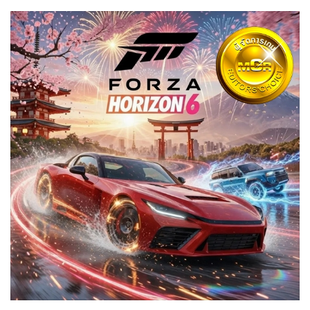
•
Good health & Well-being
•
Green Innovation & SD
•
Management & HR
•
MGR Live
•
Infographic
•
การเมือง
•
ท่องเที่ยว
•
กีฬา
•
ต่างประเทศ
•
Special Scoop
•
เศรษฐกิจ-ธุรกิจ
•
จีน
•
ชุมชน-คุณภาพชีวิต
•
อาชญากรรม
•
Motoring