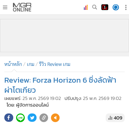
•
หน้าหลัก
•
ทันเหตุการณ์
•
ภาคใต้
•
ภูมิภาค
•
Online Section
หน้าหลัก
เกม
รีวิว Review เกม
•
บันเทิง
•
ผู้จัดการรายวัน
Review: Forza Horizon 6 ซิ่งลัดฟ้า
•
คอลัมนิสต์
ผ่าโตเกียว
•
ละคร
เผยแพร่:
25 พ.ค. 2569 19:02
ปรับปรุง:
25 พ.ค. 2569 19:02
•
CbizReview
โดย: ผู้จัดการออนไลน์
•
Cyber BIZ
409
•
ผู้จัดกวน