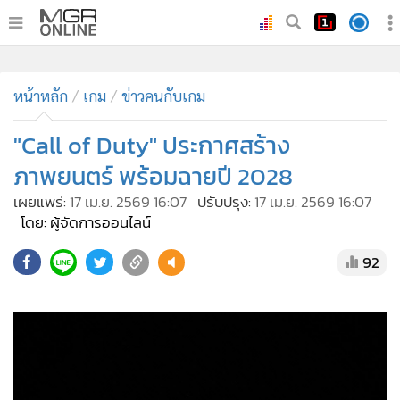
•
หน้าหลัก
•
หน้าหลัก
ทันเหตุการณ์
เกม
ข่าวคนกับเกม
•
ภาคใต้
"Call of Duty" ประกาศสร้าง
•
ภูมิภาค
ภาพยนตร์ พร้อมฉายปี 2028
•
Online Section
เผยแพร่:
17 เม.ย. 2569 16:07
ปรับปรุง:
17 เม.ย. 2569 16:07
•
บันเทิง
โดย: ผู้จัดการออนไลน์
•
ผู้จัดการรายวัน
92
•
คอลัมนิสต์
•
ละคร
•
CbizReview
•
Cyber BIZ
•
ผู้จัดกวน