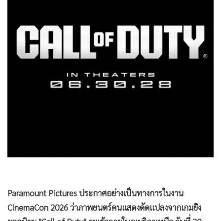
•
Good health & Well-being
•
Green Innovation & SD
•
Management & HR
•
MGR Live
•
Infographic
•
การเมือง
•
ท่องเที่ยว
•
กีฬา
•
ต่างประเทศ
•
Special Scoop
•
เศรษฐกิจ-ธุรกิจ
•
จีน
•
ชุมชน-คุณภาพชีวิต
Paramount Pictures ประกาศอย่างเป็นทางการในงาน
•
อาชญากรรม
CinemaCon 2026 ว่าภาพยนตร์คนแสดงดัดแปลงจากเกมยิง
•
Motoring