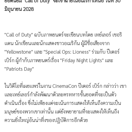
ยอดนิยม "Call of Duty" จะเข้าฉายในอเมริกาเหนือ วันที่ 30
•
เกม
มิถุนายน 2028
•
วิทยาศาสตร์
•
SMEs
•
หุ้น
"Call of Duty" ฉบับภาพยนตร์จะเขียนบทโดย เทย์เลอร์ เชอริ
•
อินโดจีน
แดน นักเขียนและนักแสดงชาวอเมริกัน ผู้มีชื่อเสียงจาก
•
กองทุนรวม
"Yellowstone" และ "Special Ops: Lioness" ร่วมกับ ปีเตอร์
•
Celeb Online
เบิร์ก ผู้กำกับภาพยนตร์เรื่อง "Friday Night Lights" และ
"Patriots Day"
•
Factcheck
•
ญี่ปุ่น
ในวิดีโอที่เผยแพร่ในงาน CinemaCon ปีเตอร์ เบิร์ก กล่าวว่า เขา
•
News1
และเทย์เลอร์กำลังพัฒนาตัวละครทหารชั้นยอดที่จะเป็นตัว
•
Gotomanager
ดำเนินเรื่อง ซึ่งไม่เพียงแต่จะเน้นการแสดงให้เห็นถึงความเป็น
มนุษย์ของพวกเขาเท่านั้น แต่ยังพยายามที่จะแสดงให้เห็นถึง
ความยิ่งใหญ่อันน่าทึ่งของปฏิบัติการอีกด้วย