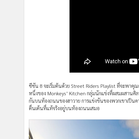
•
อินโดจีน
•
กองทุนรวม
•
Celeb Online
•
Factcheck
•
ญี่ปุ่น
•
News1
•
Gotomanager
ซีซัน 8 จะเริ่มต้นด้วย Street Riders Playlist ที่จะพาคุณด
หนึ่งของ Monkeys’ Kitchen กลุ่มนักแข่งที่ผสมผสานศิล
กันบนท้องถนนของฮาวาย การแข่งขันของพวกเขาเป็นความลั
ตื่นเต้นที่แท้จริงอยู่บนท้องถนนเสมอ