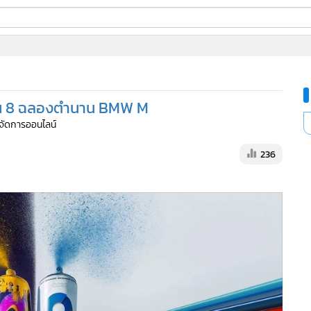
ี่ใช้
ีซัน 8 ฉลองตำนาน BMW M
ine
ู้จัดการออนไลน์
้นสูง
236