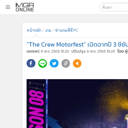
เลือกเครื่องมือท
•
หน้าหลัก
หน้าหลัก
เกม
ข่าวเกมพีซี PC
ค้นหา
•
ทันเหตุการณ์
Google
•
ภาคใต้
"The Crew Motorfest" เปิดฉากปี 3 ซ
•
ภูมิภาค
MGR Onl
เผยแพร่:
6 พ.ย. 2568 18:28
ปรับปรุง:
6 พ.ย. 2568 18:28
โดย: ผ
•
Online Section
ค้นหาขั
•
บันเทิง
•
ผู้จัดการรายวัน
•
คอลัมนิสต์
•
ละคร
•
CbizReview
•
Cyber BIZ
•
ผู้จัดกวน
•
Good health & Well-being
•
Green Innovation & SD