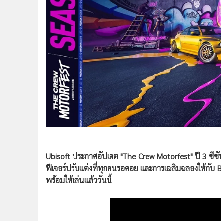
•
Management & HR
•
MGR Live
•
Infographic
•
การเมือง
•
ท่องเที่ยว
•
กีฬา
•
ต่างประเทศ
•
Special Scoop
•
เศรษฐกิจ-ธุรกิจ
•
จีน
Ubisoft ประกาศอัปเดต "The Crew Motorfest" ปี 3 ซีซ
•
ชุมชน-คุณภาพชีวิต
ฟีเจอร์ปรับแต่งที่ทุกคนรอคอย และการเฉลิมฉลองให้กับ 
พร้อมให้เล่นแล้ววันนี้
•
อาชญากรรม
•
Motoring
•
เกม
•
วิทยาศาสตร์
•
SMEs
•
หุ้น