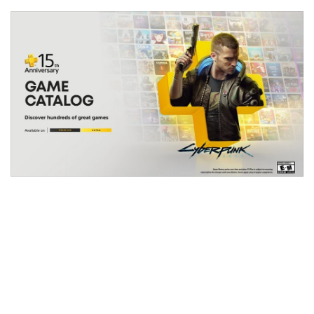
•
Good health & Well-being
•
Green Innovation & SD
•
Management & HR
•
MGR Live
•
Infographic
•
การเมือง
•
ท่องเที่ยว
•
กีฬา
•
ต่างประเทศ
•
Special Scoop
•
เศรษฐกิจ-ธุรกิจ
•
จีน
•
ชุมชน-คุณภาพชีวิต
•
อาชญากรรม
•
Motoring