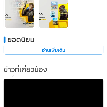
ส่วนเนื้อหาภาคเสริมอย่าง Phantom Liberty นั้นปัจจุบันก็กำลัง
ลดราคา 30 เปอร์เซนต์สำหรับสมาชิก PS Plus อยู่ ณ เวลานี้บน
เพลย์สเตชันสโตร์
ยอดนิยม
อ่านเพิ่มเติม
ข่าวที่เกี่ยวข้อง
MGR Online ใช้คุกกี้ (Cookies)
MGR Online ใช้คุกกี้ เพื่อจัดการข้อมูลส่วนบุคคลเพื่อนำเสนอ
ในส่วนของรายชื่อเกมอัปเดตใหม่อื่นๆจะถูกบรรจุเข้าสู่คลังเกม
ประสบการณ์คอนเทนต์ที่ดีที่สุดให้กับผู้อ่านบนเว็บไซต์ และ
คาตาล็อกตามหลังในวันที่ 15 กรกฎาคมนี้ ประกอบไปด้วย
แอพพลิเคชั่น
เงื่อนไขการใช้งานเว็บไซต์
และ
นโยบายสิทธิ
Banishers: Ghosts of New Eden / Bluey: The Video Game