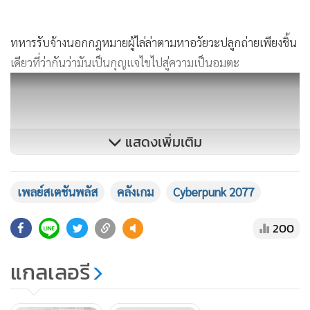
ทหารรับจ้างนอกกฎหมายผู้ไล่ล่าตามหาอวัยวะปลูกถ่ายเพียงชิ้น
เดียวที่ว่ากันว่ามันเป็นกุญแจไขไปสู่ความเป็นอมตะ
แสดงเพิ่มเติม
เพลย์สเตชันพลัส
คลังเกม
Cyberpunk 2077
200
สมาชิกเพลย์สเตชันพลัสระดับ Extra และ Deluxe ทุกคนทั้งบน
แกลเลอรี
แพลตฟอร์ม PS4 และ PS5 สามารถดาวน์โหลดตัวเกม
Cyberpunk 2077 ภาคหลักไปเล่นกันได้แล้วตั้งแต่วันนี้โดยไม่
ต้องเสียค่าใช้จ่ายใดๆเพิ่มเติม