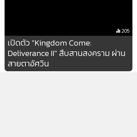
ส่วนบุคคล
/ Planet Zoo / Risk of Rain 2 / Tropico 6
และ
New World:
Aeternum
ในขณะที่ตัวเกมเซอร์ไววอลหลายผู้เล่นจากฝั่งพีซี
รับทราบ
205
อย่าง
Abiotic Factor
ก็จะเปิดให้เล่นกันบนเครื่องคอนโซล โซนี่
เปิดตัว "Kingdom Come:
แบบเดย์วันในวันที่ 22 กรกฎาคม
Deliverance II" สืบสานสงคราม ผ่าน
สายตาอัศวิน
"เทพมรณะ" เปิดตัวเกมภาคใหม่
และไม่ได้ลงมือถือ
252
"The Witcher IV" โชว์รันบน PS5
เปิดเรย์เทรซซิ่งนิ่งๆที่ 60 เฟรมฯ
แสดงเพิ่มเติม
205
ข้อมูลและภาพประกอบจาก