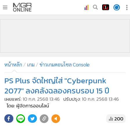
•
หน้าหลัก
•
ทันเหตุการณ์
•
ภาคใต้
•
ภูมิภาค
•
Online Section
หน้าหลัก
เกม
ข่าวเกมคอนโซล Console
•
บันเทิง
•
ผู้จัดการรายวัน
PS Plus จัดใหญ่ใส่ "Cyberpunk
•
คอลัมนิสต์
2077" ลงคลังฉลองครบรอบ 15 ปี
•
ละคร
เผยแพร่:
10 ก.ค. 2568 13:46
ปรับปรุง:
10 ก.ค. 2568 13:46
•
CbizReview
โดย: ผู้จัดการออนไลน์
•
Cyber BIZ
200
•
ผู้จัดกวน