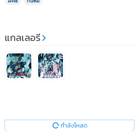
มังงะ
กันดั้ม
แกลเลอรี
กำลังโหลด