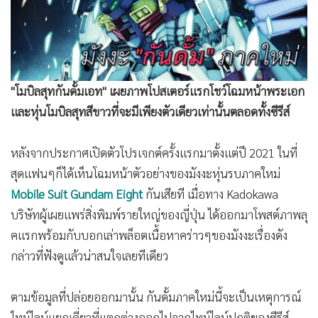
•
Good health & Well-being
•
Green Innovation & SD
•
Management & HR
•
MGR Live
•
Infographic
"โมบิลสุทกันดั้มเอท" เผยภาพโปสเตอร์แรกโชว์โฉมหน้าพระเอก
•
การเมือง
และหุ่นโมบิลสุทสีขาวที่จะมีเพียงตัวเดียวเท่านั้นตลอดทั้งซีรีส์
•
ท่องเที่ยว
หลังจากประกาศเปิดตัวโปรเจกต์ครั้งแรกมาตั้งแต่ปี 2021 ในที่
•
กีฬา
สุดแฟนๆก็ได้เห็นโฉมหน้าตัวอย่างของมังงะหุ่นรบภาคใหม่
•
ต่างประเทศ
Mobile Suit Gundam Eight
กันเสียที เมื่อทาง Kadokawa
•
Special Scoop
บริษัทผู้เผยแพร่สิ่งพิมพ์รายใหญ่ของญี่ปุ่น ได้ออกมาโพสต์ภาพลุ
•
เศรษฐกิจ-ธุรกิจ
คแรกพร้อมกับบอกเล่าพล็อตเนื้อหาคร่าวๆของมังงะเรื่องดัง
•
จีน
กล่าวที่ฟังดูแล้วน่าสนใจเลยทีเดียว
•
ชุมชน-คุณภาพชีวิต
•
อาชญากรรม
ตามข้อมูลที่ปล่อยออกมานั้น กันดั้มภาคใหม่นี้จะเป็นเหตุการณ์
•
Motoring
ไทม์ไลน์แยกเดี่ยวที่แตกต่างออกไปจากไทม์ไลน์ปกติของซีรีส์