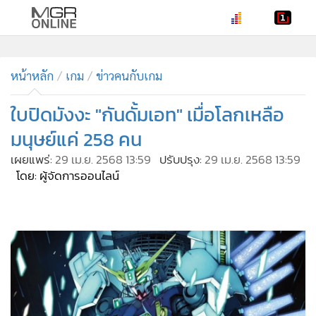
•
หน้าหลัก
•
หน้าหลัก
ทันเหตุการณ์
เกม
ข่าวคนกับเกม
•
ภาคใต้
ใบปิดมังงะ "กันดั้มเอท" เมื่อโลกเหลือ
•
ภูมิภาค
มนุษย์แค่ 258 คน
•
Online Section
เผยแพร่:
29 เม.ย. 2568 13:59
ปรับปรุง:
29 เม.ย. 2568 13:59
•
บันเทิง
โดย: ผู้จัดการออนไลน์
•
ผู้จัดการรายวัน
•
คอลัมนิสต์
•
ละคร
•
CbizReview
•
Cyber BIZ
•
ผู้จัดกวน