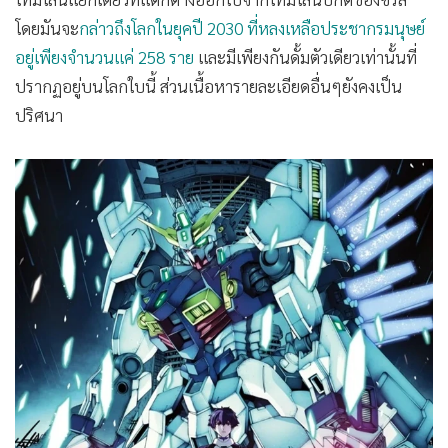
•
เกม
โดยมันจะ
กล่าวถึงโลกในยุคปี 2030 ที่หลงเหลือประชากรมนุษย์
•
วิทยาศาสตร์
อยู่เพียงจำนวนแค่ 258 ราย
และมีเพียงกันดั้มตัวเดียวเท่านั้นที่
•
SMEs
ปรากฏอยู่บนโลกใบนี้ ส่วนเนื้อหารายละเอียดอื่นๆยังคงเป็น
•
หุ้น
ปริศนา
•
อินโดจีน
•
กองทุนรวม
•
Celeb Online
•
Factcheck
•
ญี่ปุ่น
•
News1
•
Gotomanager