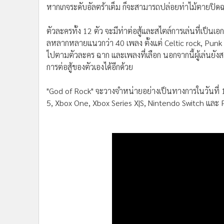
หากเกจระดับอัลตร้าเต็ม ก็จะสามารถปล่อยท่าไม้ตายปิดฉา
•
อินโดจีน
•
กองทุนรวม
ตัวละครทั้ง 12 ตัว จะมีท่าต่อสู้และสไตล์การเล่นที่เป
•
Celeb Online
ลหลากหลายแนวกว่า 40 เพลง ตั้งแต่ Celtic rock, Punk 
•
Factcheck
ไปตามตัวละคร ฉาก และเพลงที่เลือก นอกจากนี้ผู้เล่นยัง
•
ญี่ปุ่น
การต่อสู้ของตัวเองได้อีกด้วย
•
News1
•
Gotomanager
"God of Rock" จะวางจำหน่ายอย่างเป็นทางการในวันที
5, Xbox One, Xbox Series X|S, Nintendo Switch และ PC