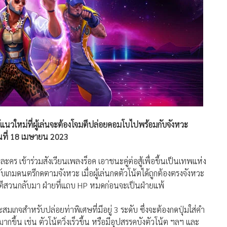
นวใหม่ที่ผู้เล่นจะต้องโจมตีปล่อยคอมโบไปพร้อมกับจังหวะ
นที่ 18 เมษายน 2023
ัวละคร เข้าร่วมสังเวียนเพลงร็อค เอาชนะคู่ต่อสู้เพื่อขึ้นเป็นเทพแห่ง
กับเกมดนตรีกดตามจังหวะ เมื่อผู้เล่นกดตัวโน้ตได้ถูกต้องตรงจังหวะ
มตีสวนกลับมา ฝ่ายที่แถบ HP หมดก่อนจะเป็นฝ่ายแพ้
สมเกจสำหรับปล่อยท่าพิเศษที่มีอยู่ 3 ระดับ ซึ่งจะต้องกดปุ่มใส่คำ
มากขึ้น เช่น ตัวโน้ตวิ่งเร็วขึ้น หรือมีอุปสรรคบังตัวโน้ต ฯลฯ และ