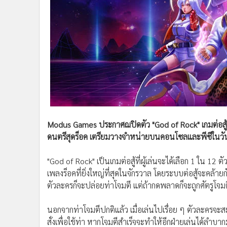
•
Management & HR
•
MGR Live
•
Infographic
•
การเมือง
•
ท่องเที่ยว
•
กีฬา
•
ต่างประเทศ
•
Special Scoop
•
เศรษฐกิจ-ธุรกิจ
Modus Games ประกาศฌปิดตัว "God of Rock" เกมต่อสู้แ
•
จีน
ดนตรีสุดร็อค เตรียมวางจำหน่ายบนคอนโซลและพีซีในวั
•
ชุมชน-คุณภาพชีวิต
•
อาชญากรรม
"God of Rock" เป็นเกมต่อสู้ที่ผู้เล่นจะได้เลือก 1 ใน 12 ต
•
Motoring
เพลงร็อคที่ยิ่งใหญ่ที่สุดในจักรวาล โดยระบบต่อสู้จะคล้าย
•
เกม
ตัวละครก็จะปล่อยท่าโจมตี แต่ถ้ากดพลาดก็จะถูกศัตรูโจ
•
วิทยาศาสตร์
•
SMEs
นอกจากท่าโจมตีปกติแล้ว เมื่อเล่นไปเรื่อย ๆ ตัวละครจะสะ
•
หุ้น
สั่งเพื่อใช้ท่า หากโจมตีสำเร็จจะทำให้อีกฝ่ายเล่นได้ลำบาก