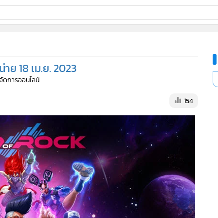
ี่ใช้
่าย 18 เม.ย. 2023
ine
ู้จัดการออนไลน์
้นสูง
154