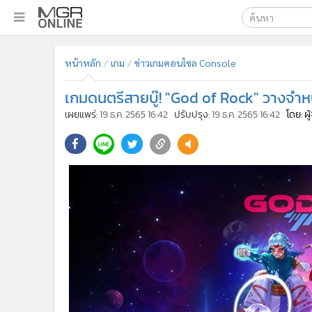
เลือกเครื่องมือท
•
หน้าหลัก
หน้าหลัก
เกม
ข่าวเกมคอนโซล Console
ค้นหา
•
ทันเหตุการณ์
Google
•
ภาคใต้
เกมดนตรีสายบู๊! "God of Rock" วางจำหน
•
ภูมิภาค
MGR Onl
เผยแพร่:
19 ธ.ค. 2565 16:42
ปรับปรุง:
19 ธ.ค. 2565 16:42
โดย: ผ
•
Online Section
ค้นหาขั
•
บันเทิง
•
ผู้จัดการรายวัน
•
คอลัมนิสต์
•
ละคร
•
CbizReview
•
Cyber BIZ
•
ผู้จัดกวน
•
Good health & Well-being
•
Green Innovation & SD