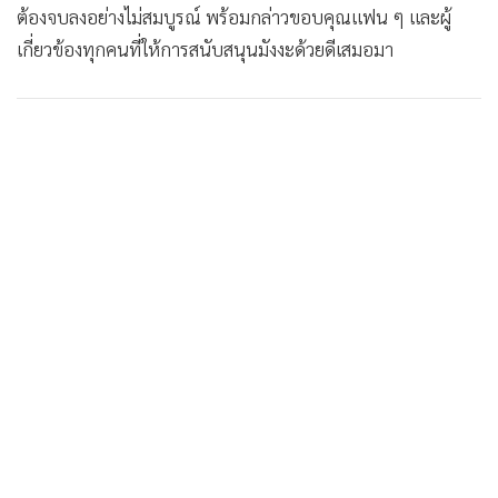
ต้องจบลงอย่างไม่สมบูรณ์ พร้อมกล่าวขอบคุณแฟน ๆ และผู้
•
เกม
เกี่ยวข้องทุกคนที่ให้การสนับสนุนมังงะด้วยดีเสมอมา
•
วิทยาศาสตร์
•
SMEs
•
หุ้น
•
อินโดจีน
•
กองทุนรวม
•
Celeb Online
•
Factcheck
•
ญี่ปุ่น
•
News1
•
Gotomanager