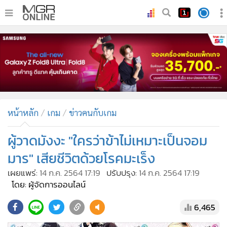
•
หน้าหลัก
•
ทันเหตุการณ์
•
ภาคใต้
•
ภูมิภาค
•
Online Section
หน้าหลัก
เกม
ข่าวคนกับเกม
•
บันเทิง
•
ผู้จัดการรายวัน
ผู้วาดมังงะ "ใครว่าข้าไม่เหมาะเป็นจอม
•
คอลัมนิสต์
มาร" เสียชีวิตด้วยโรคมะเร็ง
•
ละคร
เผยแพร่:
14 ก.ค. 2564 17:19
ปรับปรุง:
14 ก.ค. 2564 17:19
•
CbizReview
โดย: ผู้จัดการออนไลน์
•
Cyber BIZ
6,465
•
ผู้จัดกวน