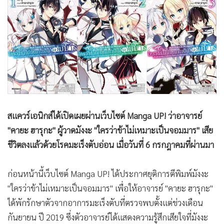
•
Good health & Well-being
•
Green Innovation & SD
•
Management & HR
•
MGR Live
•
Infographic
•
การเมือง
•
ท่องเที่ยว
•
กีฬา
สแควร์เอนิกส์ได้เปิดเผยผ่านเว็บไซต์ Manga UP! ว่าอาจารย์
•
ต่างประเทศ
"คายะ ฮารุกะ" ผู้วาดมังงะ "ใครว่าข้าไม่เหมาะเป็นจอมมาร" เสีย
•
Special Scoop
ชีวิตลงแล้วด้วยโรคมะเร็งตับอ่อน เมื่อวันที่ 6 กรกฎาคมที่ผ่านมา
•
เศรษฐกิจ-ธุรกิจ
•
จีน
ก่อนหน้านี้เว็บไซต์ Manga UP! ได้ประกาศยุติการตีพิมพ์มังงะ
•
ชุมชน-คุณภาพชีวิต
"ใครว่าข้าไม่เหมาะเป็นจอมมาร" เพื่อให้อาจารย์ "คายะ ฮารุกะ"
•
อาชญากรรม
ได้พักรักษาตัวจากอาการมะเร็งตับที่ตรวจพบตั้งแต่ช่วงเดือน
•
Motoring
กันยายน ปี 2019 ซึ่งตัวอาจารย์ได้แสดงความรู้สึกเสียใจที่มังงะ