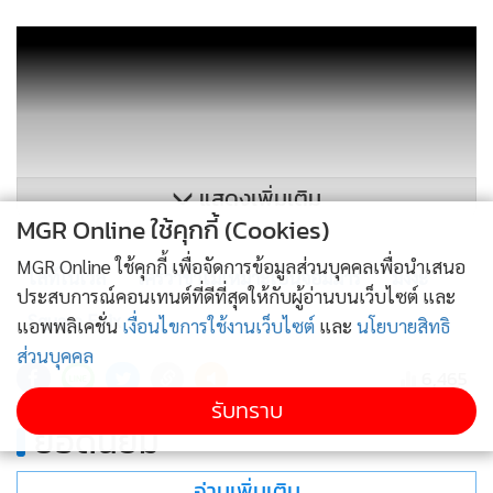
แสดงเพิ่มเติม
MGR Online ใช้คุกกี้ (Cookies)
MGR Online ใช้คุกกี้ เพื่อจัดการข้อมูลส่วนบุคคลเพื่อนำเสนอ
ไลท์โนเวล
ใครว่าข้าไม่เหมาะเป็นจอมมาร
มังงะ
ประสบการณ์คอนเทนต์ที่ดีที่สุดให้กับผู้อ่านบนเว็บไซต์ และ
Square Enix
แอพพลิเคชั่น
เงื่อนไขการใช้งานเว็บไซต์
และ
นโยบายสิทธิ
มังงะ "ใครว่าข้าไม่เหมาะเป็นจอมมาร" ดัดแปลงมาจากไลท์โน
ส่วนบุคคล
เวลของอาจารย์ "ชู" วาดภาพประกอบโดยอาจารย์ "ชิสุมะ โยชิโน
6,465
ริ" และได้รับการดัดแปลงเป็นทีวีอนิเมะออกฉายเมื่อปี 2020
รับทราบ
ยอดนิยม
บอกเล่าเรื่องราวของ "อานอส วอลดีโกด" อดีตจอมมารที่กลับ
ชาติมาเกิดใหม่หลังจากที่สละชีวิตตัวเองสร้างกำแพงเวทย์แบ่ง
อ่านเพิ่มเติม