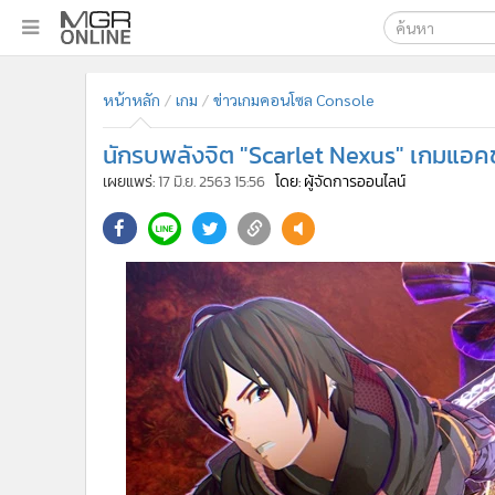
เลือกเครื่องมือท
•
หน้าหลัก
หน้าหลัก
เกม
ข่าวเกมคอนโซล Console
ค้นหา
•
ทันเหตุการณ์
Google
•
ภาคใต้
นักรบพลังจิต "Scarlet Nexus" เกมแอคช
•
ภูมิภาค
MGR Onl
เผยแพร่:
17 มิ.ย. 2563 15:56
โดย: ผู้จัดการออนไลน์
•
Online Section
ค้นหาขั
•
บันเทิง
•
ผู้จัดการรายวัน
•
คอลัมนิสต์
•
ละคร
•
CbizReview
•
Cyber BIZ
•
ผู้จัดกวน
•
Good health & Well-being
•
Green Innovation & SD