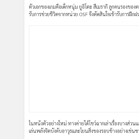
•
อินโดจีน
ตัวเอกของเกมคือเด็กหนุ่ม ยูอิโตะ สึเมรากิ ลูกคนรองของต
•
กองทุนรวม
รับการช่วยชีวิตจากหน่วย OSF จึงตัดสินใจเข้ารับการฝึก
•
Celeb Online
•
Factcheck
•
ญี่ปุ่น
•
News1
•
Gotomanager
ในหนังตัวอย่างใหม่ ทางค่ายได้โชว์ฉากเล่าเรื่องบางส่
เล่นพลังจิตบังคับอาวุธและโยนสิ่งของรอบข้างอย่างเช่นซา