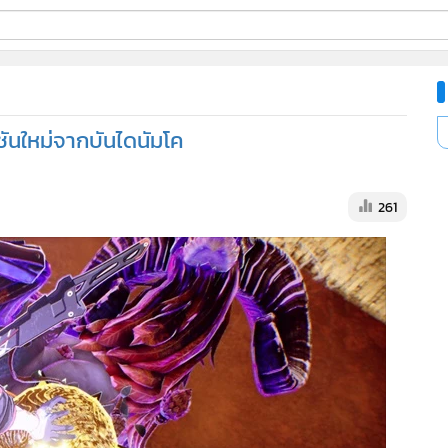
ี่ใช้
ันใหม่จากบันไดนัมโค
ine
้นสูง
261