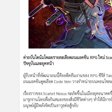
•
Management & HR
•
MGR Live
•
Infographic
•
การเมือง
•
ท่องเที่ยว
•
กีฬา
•
ต่างประเทศ
•
Special Scoop
•
เศรษฐกิจ-ธุรกิจ
ค่ายบันไดนัมโคเผยรายละเอียดเกมแอคชัน RPG ใหม่ Scar
•
จีน
ปัจจุบันและยุคหน้า
•
ชุมชน-คุณภาพชีวิต
ผู้รับหน้าที่พัฒนาเกมนี้คืออดีตทีมงานของ RPG ซีรีส์ Ta
•
อาชญากรรม
เกมแอคชันดูดเลือด Code Vein วางจำหน่ายบนคอนโซลและ
•
Motoring
•
เกม
เรื่องราวของ Scarlet Nexus จะเกิดขึ้นในเมืองยุคอนาคตชื่
•
วิทยาศาสตร์
มารุกรานโลกเพื่อกินสมองของสิ่งมีชีวิตต่างๆ ทำให้มีก
•
SMEs
มนุษย์ผู้มีพลังจิตเป็นอาวุธต่อสู้กลับ
•
หุ้น