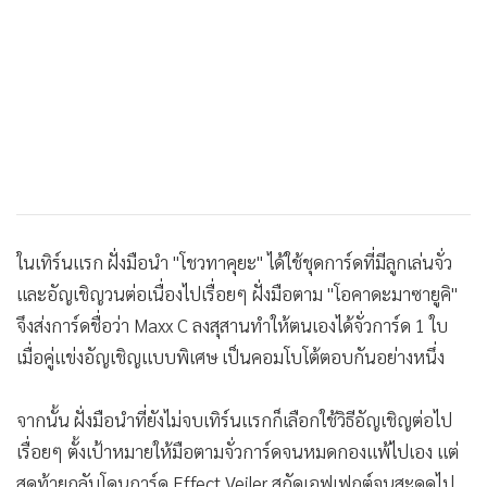
ในเทิร์นแรก ฝั่งมือนำ "โชวทาคุยะ" ได้ใช้ชุดการ์ดที่มีลูกเล่นจั่ว
และอัญเชิญวนต่อเนื่องไปเรื่อยๆ ฝั่งมือตาม "โอคาดะมาซายูคิ"
จึงส่งการ์ดชื่อว่า Maxx C ลงสุสานทำให้ตนเองได้จั่วการ์ด 1 ใบ
เมื่อคู่แข่งอัญเชิญแบบพิเศษ เป็นคอมโบโต้ตอบกันอย่างหนึ่ง
จากนั้น ฝั่งมือนำที่ยังไม่จบเทิร์นแรกก็เลือกใช้วิธีอัญเชิญต่อไป
เรื่อยๆ ตั้งเป้าหมายให้มือตามจั่วการ์ดจนหมดกองแพ้ไปเอง แต่
สุดท้ายกลับโดนการ์ด Effect Veiler สกัดเอฟเฟกต์จนสะดุดไป