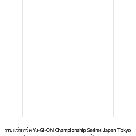
•
เกม
•
วิทยาศาสตร์
•
SMEs
•
หุ้น
•
อินโดจีน
•
กองทุนรวม
•
Celeb Online
•
Factcheck
•
ญี่ปุ่น
•
News1
•
Gotomanager
งานแข่งการ์ด Yu-Gi-Oh! Championship Serires Japan Tokyo