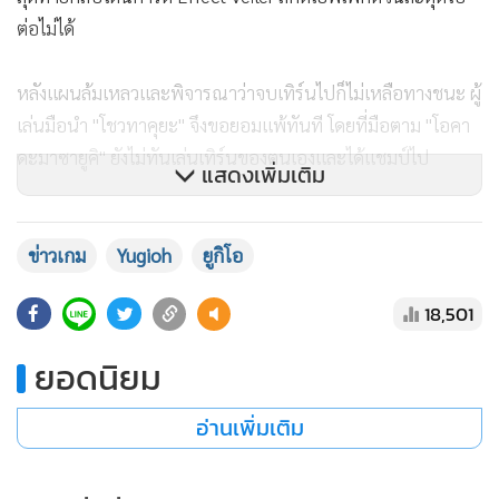
ต่อไม่ได้
หลังแผนล้มเหลวและพิจารณาว่าจบเทิร์นไปก็ไม่เหลือทางชนะ ผู้
เล่นมือนำ "โชวทาคุยะ" จึงขอยอมแพ้ทันที โดยที่มือตาม "โอคา
ดะมาซายูคิ" ยังไม่ทันเล่นเทิร์นของตนเองและได้แชมป์ไป
แสดงเพิ่มเติม
ในวงการการ์ดยูกิโอ ลักษณะการเล่นคอมโบวนไปเรื่อยๆ คน
เดียวจะมีศัพท์เรียกว่าโซลิแทร์ (Solitaire) ซึ่งก็เป็นเกมไพ่แบบ
ข่าวเกม
Yugioh
ยูกิโอ
เล่นคนเดียวนั่นเอง
18,501
ยอดนิยม
อ่านเพิ่มเติม