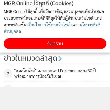
MGR Online ใช้คุกกี้ (Cookies)
22,205
MGR Online ใช้คุกกี้ เพื่อจัดการข้อมูลส่วนบุคคลเพื่อนำเสนอ
ประสบการณ์คอนเทนต์ที่ดีที่สุดให้กับผู้อ่านบนเว็บไซต์ และ
ลูกค้า 3BB มีเฮ ปรับสปีดได้เอง โดย
แอพพลิเคชั่น
เงื่อนไขการใช้งานเว็บไซต์
และ
นโยบายสิทธิ
ไม่มีค่าใช้จ่าย
ส่วนบุคคล
3,841
แสดงเพิ่มเติม
รับทราบ
"ชาตรี" ยิ้มแก้มฉีก "วัน แชมเปียน
ชิพ" ยอดผู้ชมทั่วโลกทะลัก 85 ล้าน
ข่าวในหมวดล่าสุด
คน
5,272
"แมคโดนัลด์" เผยคอลแลป Pokemon ฉลอง 30 ปี
1
พร้อมมาตรการป้องกันรีเซล!
2
Garena เปิดตัวอนิเมะ "Free Fire Daybreak" เตรียมฉาย
3
ต้นปี 2570