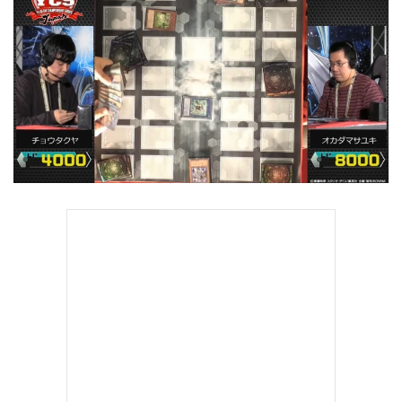
•
Good health & Well-being
•
Green Innovation & SD
•
Management & HR
•
MGR Live
•
Infographic
•
การเมือง
•
ท่องเที่ยว
•
กีฬา
•
ต่างประเทศ
•
Special Scoop
•
เศรษฐกิจ-ธุรกิจ
•
จีน
•
ชุมชน-คุณภาพชีวิต
•
อาชญากรรม
•
Motoring