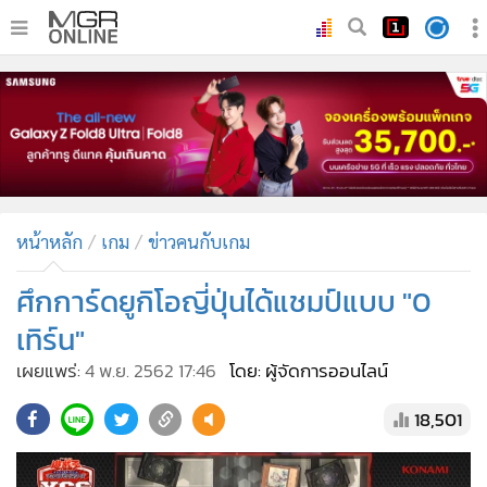
•
หน้าหลัก
•
ทันเหตุการณ์
•
ภาคใต้
•
ภูมิภาค
•
Online Section
หน้าหลัก
เกม
ข่าวคนกับเกม
•
บันเทิง
•
ผู้จัดการรายวัน
ศึกการ์ดยูกิโอญี่ปุ่นได้แชมป์แบบ "0
•
คอลัมนิสต์
เทิร์น"
•
ละคร
เผยแพร่:
4 พ.ย. 2562 17:46
โดย: ผู้จัดการออนไลน์
•
CbizReview
18,501
•
Cyber BIZ
•
ผู้จัดกวน