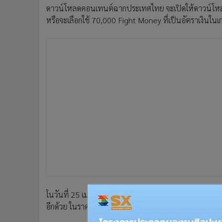
•
Management & HR
ดาวน์โหลดคอนเทนต์ฉากประเทศไทย จะเปิดให้ดาวน์โหลดใ
•
MGR Live
หรือจะเลือกใช้ 70,000 Fight Money ที่เป็นอัตราเงินในเก
•
Infographic
•
การเมือง
•
ท่องเที่ยว
•
กีฬา
•
ต่างประเทศ
•
Special Scoop
•
เศรษฐกิจ-ธุรกิจ
•
จีน
•
ชุมชน-คุณภาพชีวิต
•
อาชญากรรม
•
Motoring
•
เกม
•
วิทยาศาสตร์
ในวันที่ 25 เมษายนนี้นอกจากจะมีฉากประเทศไทยแล้ว ยัง
•
SMEs
อีกด้วย ในราคา 4 เหรียญสหรัฐ หรือ 400 เยน โดยไม่มีการ
•
หุ้น