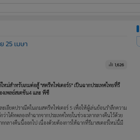
ี่ใช้
ย 25 เมษา
ine
้นสูง
1,626
่สำหรับเกมต่อสู้ "สตรีทไฟเตอร์5" เป็นฉากประเทศไทยที่รี
ื่องเพลย์สเตชัน4 และ พีซี
ละเอียดปราณีตในเกมสตรีทไฟเตอร์ 5 เพื่อให้ผู้เล่นย้อนรำลึกความ
ีกว่าได้ทดลองทำฉากจากประเทศไทยในช่วงเวลากลางคืนไว้ด้วย
ลางคืนนี้ออกไป เนื่องด้วยต้องการให้ฉากที่รีมาสเตอร์ใหม่นี้มี