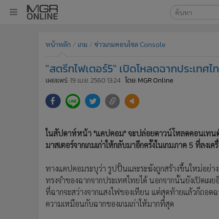
เลือกเครื่องมือท
•
หน้าหลัก
หน้าหลัก
เกม
ข่าวเกมคอนโซล Console
ค้นหา
•
ทันเหตุการณ์
Google
•
ภาคใต้
"สตรีทไฟเตอร์5" เปิดโหลดฉากประเทศไท
•
ภูมิภาค
MGR Onl
เผยแพร่:
19 เม.ย. 2560 13:24
โดย: MGR Online
•
Online Section
ค้นหาขั
•
บันเทิง
•
ผู้จัดการรายวัน
•
คอลัมนิสต์
ในสัปดาห์หน้า "แคปคอม" จะปล่อยดาวน์โหลดคอนเทนต์ใหม
•
ละคร
มาสเตอร์จากเกมเก่าให้กลับมาอีกครั้งในเกมภาค 5 ที่ลงเคร
•
CbizReview
ทางแคปคอมระบุว่า รูปปั้นและระฆังถูกสร้างขึ้นใหม่อย่าง
•
Cyber BIZ
ทรงจำของฉากจากประเทศไทยได้ นอกจากนั้นยังเปิดเผยอ
•
ผู้จัดกวน
ที่ฉากจะสว่างจากแสงไฟของเทียน แต่สุดท้ายแล้วก็ถอดฉากก
•
Good health & Well-being
ความเหมือนกับฉากของเกมเก่าให้มากที่สุด
•
Green Innovation & SD