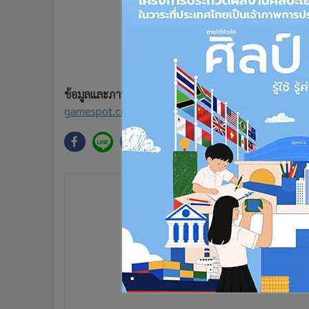
•
อินโดจีน
•
กองทุนรวม
•
Celeb Online
•
Factcheck
•
ญี่ปุ่น
ข้อมูลและภาพประกอบจาก
•
News1
gamespot.com
•
Gotomanager