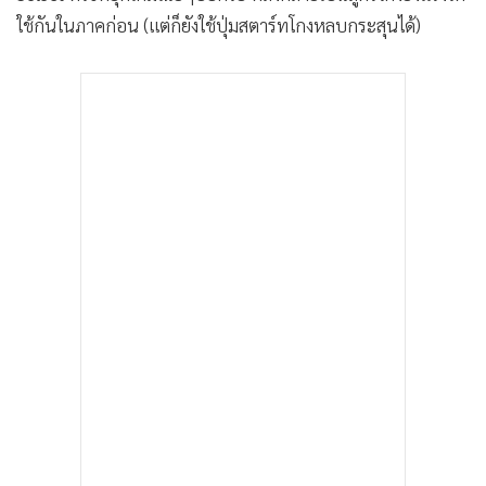
•
เกม
ใช้กันในภาคก่อน (แต่ก็ยังใช้ปุ่มสตาร์ทโกงหลบกระสุนได้)
•
วิทยาศาสตร์
•
SMEs
•
หุ้น
•
อินโดจีน
•
กองทุนรวม
•
Celeb Online
•
Factcheck
•
ญี่ปุ่น
•
News1
•
Gotomanager