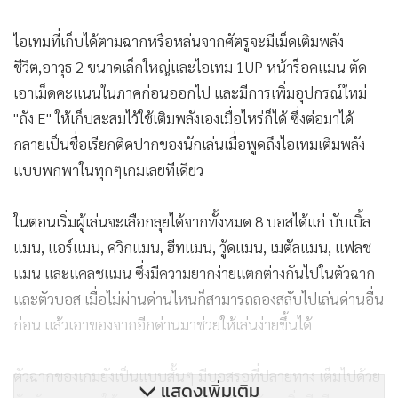
ไอเทมที่เก็บได้ตามฉากหรือหล่นจากศัตรูจะมีเม็ดเติมพลัง
ชีวิต,อาวุธ 2 ขนาดเล็กใหญ่และไอเทม 1UP หน้าร็อคแมน ตัด
เอาเม็ดคะแนนในภาคก่อนออกไป และมีการเพิ่มอุปกรณ์ใหม่
"ถัง E" ให้เก็บสะสมไว้ใช้เติมพลังเองเมื่อไหร่ก็ได้ ซึ่งต่อมาได้
กลายเป็นชื่อเรียกติดปากของนักเล่นเมื่อพูดถึงไอเทมเติมพลัง
แบบพกพาในทุกๆเกมเลยทีเดียว
ในตอนเริ่มผู้เล่นจะเลือกลุยได้จากทั้งหมด 8 บอสได้แก่ บับเบิ้ล
แมน, แอร์แมน, ควิกแมน, ฮีทแมน, วู้ดแมน, เมตัลแมน, แฟลช
แมน และแคลชแมน ซึ่งมีความยากง่ายแตกต่างกันไปในตัวฉาก
และตัวบอส เมื่อไม่ผ่านด่านไหนก็สามารถลองสลับไปเล่นด่านอื่น
ก่อน แล้วเอาของจากอีกด่านมาช่วยให้เล่นง่ายขึ้นได้
ตัวฉากของเกมยังเป็นแบบสั้นๆ มีบอสรอที่ปลายทาง เต็มไปด้วย
แสดงเพิ่มเติม