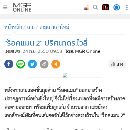
•
หน้าหลัก
หน้าหลัก
เกม
เกมเก่าเล่าใหม่
•
ทันเหตุการณ์
•
"ร็อคแมน 2" ปริศนาดร.ไวลี่
ภาคใต้
•
ภูมิภาค
เผยแพร่:
24 ก.ย. 2550 09:53
โดย: MGR Online
•
Online Section
314
•
บันเทิง
•
ผู้จัดการรายวัน
•
คอลัมนิสต์
หลังจากเกมแอคชั่นลุยด่าน "ร็อคแมน" ออกมาสร้าง
•
ละคร
ปรากฏการณ์อย่างยิ่งใหญ่ จึงไม่ใช่เรื่องแปลกที่จะมีการสร้างภาค
•
CbizReview
ต่อตามออกมา พร้อมเพิ่มลูกเล่น จำนวนฉาก และยังคง
•
Cyber BIZ
เอกลักษณ์เดิมที่คนเล่นจดจำได้ไว้อย่างครบถ้วนใน "ร็อคแมน 2"
•
ผู้จัดกวน