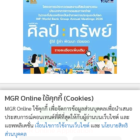
MGR Online ใช้คุกกี้ (Cookies)
ติดตามข่าวสารผ่านทาง LINE
MGR Online ใช้คุกกี้ เพื่อจัดการข้อมูลส่วนบุคคลเพื่อนำเสนอ
ประสบการณ์คอนเทนต์ที่ดีที่สุดให้กับผู้อ่านบนเว็บไซต์ และ
ศัตรูระดับบอสคราวนี้ก็มีความโหดไม่แพ้ภาคที่แล้ว รูปแบบการ
แอพพลิเคชั่น
เงื่อนไขการใช้งานเว็บไซต์
และ
นโยบายสิทธิ
เคลื่อนไหวค่อนข้างป่วน รู้จักหลบหลีกป้องกันมากกว่าเดิม ถ้าสู้
MGR Online Application
ส่วนบุคคล
ด้วยปืนธรรมดาก็ต้องเหนื่อยกันพอสมควร แต่ถ้าเอาอาวุธของ