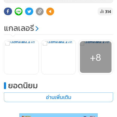
กับดักมหากาฬให้กระโดดลุยฝ่าเช่นเดิม พร้อมเพิ่มดีกรีความ
โหดขึ้นหลายเท่า อย่างบล็อกผลุบๆโผล่ๆที่คราวนี้ต้องข้ามเหว
314
ข้ามลาวากันแบบไม่มีโอกาสแก้ตัว, ฉากใต้น้ำที่กระโดดได้สูงกว่า
ปกติ แต่มีหนามบนเพดาน ไปจนถึงเลเซอร์ขวางทางยิงมาจาก
แกลเลอรี
ซ้ายขวาสะกิดถูกทีเดียวตาย
ส่วนของศัตรูก็มีความหลากหลายทั้งแบบดักยิง, พุ่งชน, อยู่กับที่
+8
ขวางทางหรือคอยป่วนเวลากระโดด มีเอกลักษณ์เฉพาะของ
แต่ละฉากอย่างในป่าก็จะเจอหุ่นยนต์ลิง, ด่านกลางอากาศก็จะ
เจอหุ่นพัดลม ผสมผสานกับรูปแบบกับดักต่างๆ เรียกได้ว่าทุก
ด่านแทบจะไม่เจออะไรซ้ำซากกันเลย
ยอดนิยม
อ่านเพิ่มเติม