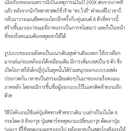
•
Good health & Well-being
เนื้อเรื่องของเกมคราวนี้เป็นเหตุการณ์ในปี 200X ต่อจากภาคที่
•
Green Innovation & SD
แล้ว หลังจากนักวิทยาศาสตร์ชั่วร้าย "ดร.ไวลี่" พ่ายแพ้ไป เขาก็
•
Management & HR
กลับมาวางแผนยึดครองโลกอีกครั้งกับหุ่นยนต์ 8 ตัวที่คราวนี้
•
MGR Live
สร้างขึ้นมาเอง (ขณะที่ภาคแรกเป็นการขโมยมา) และก็เป็นหน้า
ที่ของร็อคแมนต้องหยุดเขาให้ได้
•
Infographic
•
การเมือง
รูปแบบของเกมยังคงเป็นแนวเดินลุยด่านยิงแหลก ให้เราเลือก
•
ท่องเที่ยว
ฉากเล่นก่อนหลังเองได้เหมือนเดิม มีการเพิ่มบอสเป็น 8 ตัว ซึ่ง
•
กีฬา
เปิดโอกาสให้เด็กญี่ปุ่นในยุคนั้นได้ร่วมสนุกออกแบบบอสส่ง
•
ต่างประเทศ
ประกวดกัน กลายเป็นธรรมเนียมต่อๆกันมาของเกมร็อคแมน
•
Special Scoop
ภาคหลัก โดยจะมีการขึ้นชื่อผู้ออกแบบไว้ในเครดิตท้ายเกมอีก
•
เศรษฐกิจ-ธุรกิจ
ด้วย
•
จีน
•
ชุมชน-คุณภาพชีวิต
วิธีบังคับเกมใช้แค่ปุ่มทิศทางซ้ายขวาเดิน บนล่างปีนบันได A
•
อาชญากรรม
กระโดด B ยิงอาวุธ ปุ่มสตาร์ทหยุดเกมเปลี่ยนอาวุธ ตัดเอาปุ่ม
•
Motoring
Select ที่ใช้หยุดเกมเฉยๆออกไป หลังกลายเป็นสูตรโกงยิงแรงให้