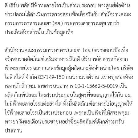
ดี เฮิร์บ พลัส มีฟ้าทะลายโจรเป็นส่วนประกอบ ทางศูนย์ต่อต้าน
•
เกม
ข่าวปลอมได้ดำเนินการตรวจสอบข้อเท็จจริงกับ สำนักงานคณะ
•
วิทยาศาสตร์
กรรมการอาหารและยา (อย.) กระทรวงสาธารณสุข พบว่า
•
SMEs
ประเด็นดังกล่าวนั้น เป็นข้อมูลเท็จ
•
หุ้น
•
อินโดจีน
สำนักงานคณะกรรมการอาหารและยา (อย.) ตรวจสอบข้อเท็จ
•
กองทุนรวม
จริงพบว่าผลิตภัณฑ์เสริมอาหาร วีโอดี เฮิร์บ พลัส สารสกัดจาก
•
Celeb Online
ฟ้าทะลายโจร ฉลากแสดงข้อมูลผู้ผลิตและจัดจำหน่ายโดย บริษัท
•
Factcheck
โอดี สไตล์ จำกัด 83/149-150 ถนนงามวงศ์วาน แขวงทุ่งสองห้อง
•
ญี่ปุ่น
เขตหลักสี่ กทม. เลขสารบบอาหาร 10-1-15662-5-0019 เป็น
•
News1
ผลิตภัณฑ์ปลอม โดยส่วนประกอบในสูตรที่ขออนุญาตไว้กับ อย.
•
Gotomanager
ไม่มีฟ้าทะลายโจรแต่อย่างใด ทั้งนี้ผลิตภัณฑ์อาหารไม่อนุญาตให้
ใช้ฟ้าทะลายโจรเป็นส่วนประกอบ เพราะเป็นพืชที่ให้สรรพคุณ
ทางยา จึงขอเตือนประชาชนอย่าซื้อผลิตภัณฑ์ดังกล่าวมารับ
ประทาน