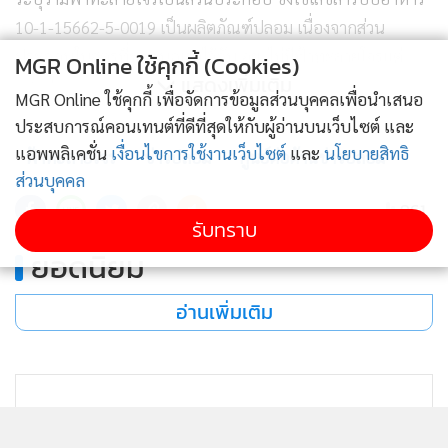
10-1-15662-5-0019 เป็นผลิตภัณฑ์ปลอม เนื่องจากส่วน
ประกอบในสูตรที่ขออนุญาตไว้กับ อย. ไม่มีฟ้าทะลายโจรแต่
MGR Online ใช้คุกกี้ (Cookies)
แสดงเพิ่มเติม
อย่างใด
MGR Online ใช้คุกกี้ เพื่อจัดการข้อมูลส่วนบุคคลเพื่อนำเสนอ
ประสบการณ์คอนเทนต์ที่ดีที่สุดให้กับผู้อ่านบนเว็บไซต์ และ
หน่วยงานที่ตรวจสอบ : สำนักงานคณะกรรมการอาหารและยา
แอพพลิเคชั่น
เงื่อนไขการใช้งานเว็บไซต์
และ
นโยบายสิทธิ
ฟ้าทะลายโจร
ข่าวปลอม
ศูนย์ต่อต้านข่าวปลอม
(อย.) กระทรวงสาธารณสุข
ส่วนบุคคล
961
รับทราบ
ยอดนิยม
อ่านเพิ่มเติม