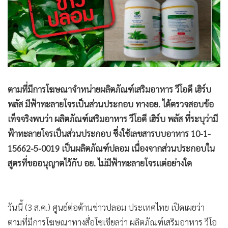
•
Good health & Well-being
•
Green Innovation & SD
•
Management & HR
•
MGR Live
•
Infographic
•
การเมือง
ตามที่มีการโฆษณาจำหน่ายผลิตภัณฑ์เสริมอาหาร วีโอดี เฮิร์บ
•
ท่องเที่ยว
พลัส มีฟ้าทะลายโจรเป็นส่วนประกอบ ทางอย. ได้ตรวจสอบข้อ
•
กีฬา
เท็จจริงพบว่า ผลิตภัณฑ์เสริมอาหาร วีโอดี เฮิร์บ พลัส ที่ระบุว่ามี
•
ต่างประเทศ
ฟ้าทะลายโจรเป็นส่วนประกอบ ซึ่งใช้เลขสารบบอาหาร 10-1-
•
Special Scoop
15662-5-0019 เป็นผลิตภัณฑ์ปลอม เนื่องจากส่วนประกอบใน
•
เศรษฐกิจ-ธุรกิจ
สูตรที่ขออนุญาตไว้กับ อย. ไม่มีฟ้าทะลายโจรแต่อย่างใด
•
จีน
•
ชุมชน-คุณภาพชีวิต
•
อาชญากรรม
วันนี้ (3 ส.ค.) ศูนย์ต่อต้านข่าวปลอม ประเทศไทย เปิดเผยว่า
•
Motoring
ตามที่มีการโฆษณาทางสื่อโซเชียลว่า ผลิตภัณฑ์เสริมอาหาร วีโอ