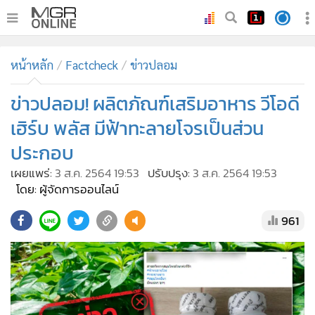
•
หน้าหลัก
หน้าหลัก
Factcheck
ข่าวปลอม
•
ทันเหตุการณ์
•
ข่าวปลอม! ผลิตภัณฑ์เสริมอาหาร วีโอดี
ภาคใต้
•
ภูมิภาค
เฮิร์บ พลัส มีฟ้าทะลายโจรเป็นส่วน
•
Online Section
ประกอบ
•
บันเทิง
เผยแพร่:
3 ส.ค. 2564 19:53
ปรับปรุง:
3 ส.ค. 2564 19:53
•
ผู้จัดการรายวัน
โดย: ผู้จัดการออนไลน์
•
คอลัมนิสต์
961
•
ละคร
•
CbizReview
•
Cyber BIZ
•
ผู้จัดกวน