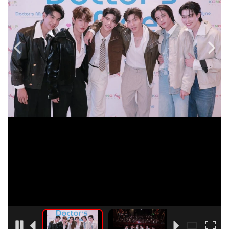
•
Good health & Well-being
•
Green Innovation & SD
•
Management & HR
•
MGR Live
•
Infographic
•
การเมือง
•
ท่องเที่ยว
•
กีฬา
•
ต่างประเทศ
•
Special Scoop
•
เศรษฐกิจ-ธุรกิจ
•
จีน
•
ชุมชน-คุณภาพชีวิต
•
อาชญากรรม
•
Motoring