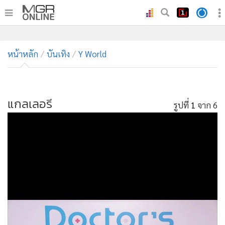
•
หน้าหลัก
•
หน้าหลัก
ทันเหตุการณ์
บันเทิง
Y World
•
ภาคใต้
•
ภูมิภาค
•
แกลเลอรี
Online Section
รูปที่
1
จาก 6
•
บันเทิง
•
ผู้จัดการรายวัน
•
คอลัมนิสต์
•
ละคร
•
CbizReview
•
Cyber BIZ
•
ผู้จัดกวน