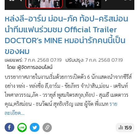
6
1
2
•
เกม
•
วิทยาศาสตร์
หล่งลี-อาร์ม ม่อน-ภัค ท้อป-คริสม่อน
•
SMEs
นำทีมแฟนร่วมชม Official Trailer
•
หุ้น
DOCTOR’s MINE หมอน่ารักคนนี้เป็น
•
อินโดจีน
ของผม
•
กองทุนรวม
เผยแพร่:
7 ก.ค. 2568 07:19
ปรับปรุง:
7 ก.ค. 2568 07:19
•
Celeb Online
โดย: ผู้จัดการออนไลน์
•
Factcheck
บรรยากาศภายในงานเริ่มด้วยการเปิดตัว 6 นักแสดงนำจากซีรีส์
•
ญี่ปุ่น
อย่าง หล่ง - หล่งซื่อ ลี,อาร์ม - ชัยภัทร จำปาสิน,ม่อน - เตชินท์
•
News1
ไพศาลวรรณ,ภัค - วรายุส์ พูสมจิตรสกุล,ท้อป - สุเมธี เมตตาวร
•
Gotomanager
คุณ,คริสม่อน - ธนวัฒน์ สุทธิเจริญ และ ผู้จัด พี่แนท
ราย
ละเอียด...
159