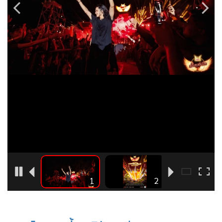
•
Good health & Well-being
•
Green Innovation & SD
•
Management & HR
•
MGR Live
•
Infographic
•
การเมือง
•
ท่องเที่ยว
•
กีฬา
•
ต่างประเทศ
•
Special Scoop
•
เศรษฐกิจ-ธุรกิจ
•
จีน
6
1
2
•
ชุมชน-คุณภาพชีวิต
•
อาชญากรรม
•
Motoring