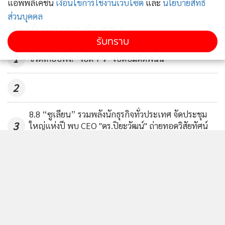
แอพพลิเคชั่น
เงื่อนไขการใช้งานเว็บไซต์
และ
นโยบายสิทธิ
ส่วนบุคคล
ข่าวในหมวดล่าสุด
รับทราบ
1
ชีวิตเกือบพัง! “เอ็ด 7 วิ” เปิดปมติดพนัน
2
8.8 “ซูเลียน” รวมพลังนักธุรกิจทั่วประเทศ จัดประชุม
3
ใหญ่แห่งปี พบ CEO "ดร.ปิยะวัฒน์" ถ่ายทอดวิสัยทัศน์
ธุรกิจ พร้อมฟรีคอนเสิร์ต "โชค รถแห่" ยกวง
“อยากจะย้ำชัดๆ ครั้งสุดท้าย!” AIS เปิด “โซนหน้าจอ”
4
ชวนดูสดคอนเสิร์ตอำลา “อัสนี-วสันต์” บน AIS PLAY 8
ก.ย. นี้
ข่าวอื่นในหมวด