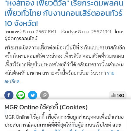
"หงส์ทอง เฟี้ยวติวัล" เรียกระดมพลคน
•
เกม
เฟี้ยวทั่วไทย กับงานคอนเสิร์ตออนทัวร์
•
วิทยาศาสตร์
10 จังหวัด!
•
SMEs
เผยแพร่:
8 ต.ค. 2567 19:11
ปรับปรุง:
8 ต.ค. 2567 19:11
โดย:
•
หุ้น
ผู้จัดการออนไลน์
•
อินโดจีน
พร้อมระเบิดความเฟี้ยวต่อเนื่องเป็นปีที่ 3 กันแบบครบรสกันอีก
•
กองทุนรวม
ครั้ง กับงานคอนเสิร์ต หงส์ทอง เฟี้ยวติวัล คอนเสิร์ตที่รวมพลคน
•
Celeb Online
เฟี้ยวไว้มากที่สุดในประเทศไทยก็ว่าได้ กลับมาคราวนี้เหล่าแฟน
•
Factcheck
คลับต้องห้ามพลาด เพราะครั้งนี้พร้อมกลับมารันวงกา
ราย
•
ญี่ปุ่น
ละเอียด...
•
News1
130
•
Gotomanager
MGR Online ใช้คุกกี้ (Cookies)
ยอดนิยม
MGR Online ใช้คุกกี้ เพื่อจัดการข้อมูลส่วนบุคคลเพื่อนำเสนอ
อ่านเพิ่มเติม
ประสบการณ์คอนเทนต์ที่ดีที่สุดให้กับผู้อ่านบนเว็บไซต์ และ