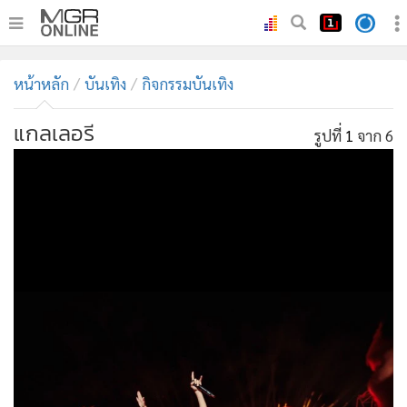
•
หน้าหลัก
หน้าหลัก
บันเทิง
กิจกรรมบันเทิง
•
ทันเหตุการณ์
•
ภาคใต้
แกลเลอรี
รูปที่
1
จาก 6
•
ภูมิภาค
•
Online Section
•
บันเทิง
•
ผู้จัดการรายวัน
•
คอลัมนิสต์
•
ละคร
•
CbizReview
•
Cyber BIZ
•
ผู้จัดกวน