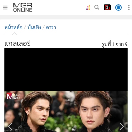
•
หน้าหลัก
หน้าหลัก
บันเทิง
ดารา
•
ทันเหตุการณ์
•
ภาคใต้
แกลเลอรี
รูปที่
1
จาก 9
•
ภูมิภาค
•
Online Section
•
บันเทิง
•
ผู้จัดการรายวัน
•
คอลัมนิสต์
•
ละคร
•
CbizReview
•
Cyber BIZ
•
ผู้จัดกวน