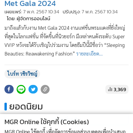
Met Gala 2024
•
เกม
เผยแพร่:
7 พ.ค. 2567 10:34
ปรับปรุง:
7 พ.ค. 2567 10:34
•
วิทยาศาสตร์
โดย: ผู้จัดการออนไลน์
•
SMEs
มาถึงแล้วกับงาน Met Gala 2024 งานแฟชั่นพรมแดงที่ยิ่งใหญ่
•
หุ้น
ที่สุดในโลกแฟชั่น ที่จัดขึ้นที่นิวยอร์ก มีเหล่าคนดังระดับ Super
•
อินโดจีน
VVIP หวังจะได้รับเชิญไปร่วมงาน โดยธีมปีนี้มีชื่อว่า “Sleeping
•
กองทุนรวม
Beauties: Reawakening Fashion”
รายละเอียด...
•
Celeb Online
•
Factcheck
ไบร์ท วชิรวิชญ์
•
ญี่ปุ่น
•
News1
3,369
•
Gotomanager
ยอดนิยม
อ่านเพิ่มเติม
MGR Online ใช้คุกกี้ (Cookies)
MGR Online ใช้คุกกี้ เพื่อจัดการข้อมูลส่วนบุคคลเพื่อนำเสนอ