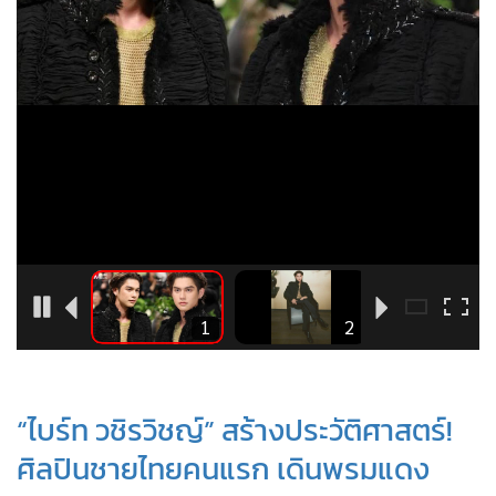
•
Good health & Well-being
•
Green Innovation & SD
•
Management & HR
•
MGR Live
•
Infographic
•
การเมือง
•
ท่องเที่ยว
•
กีฬา
•
ต่างประเทศ
•
Special Scoop
9
1
2
•
เศรษฐกิจ-ธุรกิจ
•
จีน
•
ชุมชน-คุณภาพชีวิต
“ไบร์ท วชิรวิชญ์” สร้างประวัติศาสตร์!
•
อาชญากรรม
ศิลปินชายไทยคนแรก เดินพรมแดง
•
Motoring