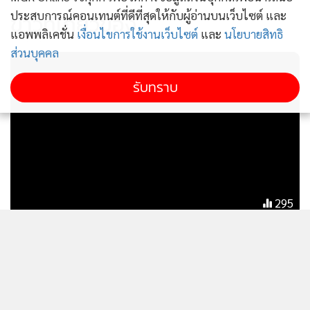
ประสบการณ์คอนเทนต์ที่ดีที่สุดให้กับผู้อ่านบนเว็บไซต์ และ
ข่าวที่เกี่ยวข้อง
แอพพลิเคชั่น
เงื่อนไขการใช้งานเว็บไซต์
และ
นโยบายสิทธิ
ส่วนบุคคล
รับทราบ
295
“BANOBAGI” ครองแชมป์ 5 ปีซ้อน
การันตีที่สุดของมาสก์หน้า คว้ารางวัล
“HWB Awards 2020-2024” จาก
Watsons