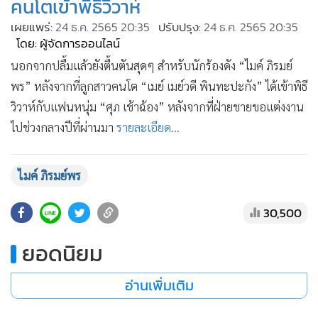
คนโตเข้าพิธีวิวาห์
•
เกม
เผยแพร่:
24 ธ.ค. 2565 20:35
ปรับปรุง:
24 ธ.ค. 2565 20:35
•
วิทยาศาสตร์
โดย: ผู้จัดการออนไลน์
•
SMEs
นอกจากปลื้มแล้วยังตื้นตันสุดๆ สำหรับนักร้องดัง “ไมค์ ภิรมย์
•
หุ้น
พร” หลังจากที่ลูกสาวคนโต “เมย์ เมย์วดี พินทะปะกัง” ได้เข้าพิธี
•
อินโดจีน
วิวาห์กับแฟนหนุ่ม “ศุภ เช้าฉ้อง” หลังจากที่ฝ่ายชายขอแต่งงาน
•
กองทุนรวม
ไปช่วงกลางปีที่ผ่านมา
รายละเอียด...
•
Celeb Online
•
Factcheck
ไมค์ ภิรมย์พร
•
ญี่ปุ่น
•
News1
30,500
•
Gotomanager
ยอดนิยม
อ่านเพิ่มเติม