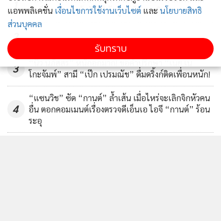
1
ลับล็อกผมหน้าม้ายังไงให้อยู่ทรงไม่กระดิก
แอพพลิเคชั่น
เงื่อนไขการใช้งานเว็บไซต์
และ
นโยบายสิทธิ
ส่วนบุคคล
2
รับทราบ
“นิว นภัสสร” หนักอกมาก! ขอคำปรึกษา “เนย เน
3
โกะจัมพ์” สามี “เป๊ก เปรมณัช” ดื่มดริ้งก์ติดเพื่อนหนัก!
“แซนวิช” ซัด “กานต์” ล้ำเส้น เมื่อไหร่จะเลิกจิกหัวคน
4
อื่น ตอกคอมเมนต์เรื่องตรวจดีเอ็นเอ ไอจี “กานต์” ร้อน
ระอุ
ข่าวอื่นในหมวด
ติดตามข่าวสารผ่านทาง LINE