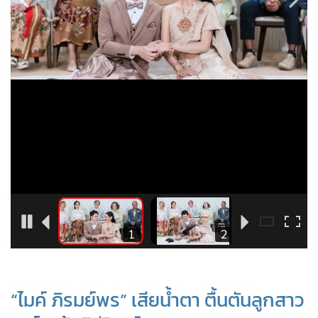
•
Good health & Well-being
•
Green Innovation & SD
•
Management & HR
•
MGR Live
•
Infographic
•
การเมือง
•
ท่องเที่ยว
•
กีฬา
•
ต่างประเทศ
•
Special Scoop
•
เศรษฐกิจ-ธุรกิจ
8
1
2
•
จีน
•
ชุมชน-คุณภาพชีวิต
•
อาชญากรรม
“ไมค์ ภิรมย์พร” เสียน้ำตา ตื้นตันลูกสาว
•
Motoring