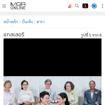
•
หน้าหลัก
หน้าหลัก
บันเทิง
ดารา
•
ทันเหตุการณ์
•
ภาคใต้
แกลเลอรี
รูปที่
1
จาก 8
•
ภูมิภาค
•
Online Section
•
บันเทิง
•
ผู้จัดการรายวัน
•
คอลัมนิสต์
•
ละคร
•
CbizReview
•
Cyber BIZ
•
ผู้จัดกวน