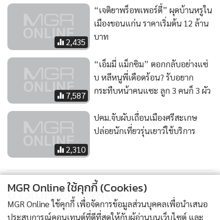
“เจติยาพร็อพเพอร์ตี้” ผุดบ้านหรูใน
เมืองขอนแก่น ราคาเริ่มต้น 12 ล้าน
บาท
2,435
“เอ็มมี่ แม็กซิม” ตอกกลับอย่างแซ่
บ หลีหนูพี่เดือดร้อน? รับอยาก
กระทืบหน้าคนแซะ ลูก 3 คนก็ 3 ผัว
7,587
ปคม.จับผับเถื่อนเมืองศรีสะเกษ
ปล่อยนักเที่ยวรุ่นเยาว์ใช้บริการ
2,310
MGR Online ใช้คุกกี้ (Cookies)
ข่าวในหมวดล่าสุด
MGR Online ใช้คุกกี้ เพื่อจัดการข้อมูลส่วนบุคคลเพื่อนำเสนอ
ประสบการณ์คอนเทนต์ที่ดีที่สุดให้กับผู้อ่านบนเว็บไซต์ และ
“ลิซ่า” ขอเก็บเป็นความลับ เมื่อ “โรเซ่” ถามถึงเคล็ด