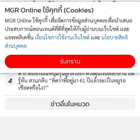
แฟนคลับชาวญี่ปุ่นของ ENHYPEN ฆ่าตัวตาย มีรายงาน
MGR Online ใช้คุกกี้ (Cookies)
1
ถูกคุกคามออนไลน์อย่างหนัก หลังประเด็นคำพูดของ
“นิกิ” ในไลฟ์
MGR Online ใช้คุกกี้ เพื่อจัดการข้อมูลส่วนบุคคลเพื่อนำเสนอ
ประสบการณ์คอนเทนต์ที่ดีที่สุดให้กับผู้อ่านบนเว็บไซต์ และ
2
แอพพลิเคชั่น
เงื่อนไขการใช้งานเว็บไซต์
และ
นโยบายสิทธิ
ส่วนบุคคล
"จางดงกอน" โผล่ช่องยูทูบภรรยา สยบข่าวลือทำ
3
ศัลยกรรม หลังภาพงานอีเวนต์ทำชาวเน็ตสงสัย
รับทราบ
ดาราฮ่องกงแฉหนุ่มรุ่นลูกลวงรัก หวังตุ๋นเงินหลักล้าน แต่
4
รู้ทัน สวนกลับ “คิดว่าพี่อยู่มา 61 ปีแล้วจะเป็นหมูรอ
เชือดหรือไง?”
ข่าวอื่นในหมวด
ติดตามข่าวสารผ่านทาง LINE