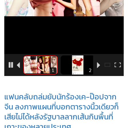
•
Good health & Well-being
•
Green Innovation & SD
•
Management & HR
•
MGR Live
•
Infographic
•
การเมือง
•
ท่องเที่ยว
•
กีฬา
6
1
2
•
ต่างประเทศ
•
Special Scoop
•
เศรษฐกิจ-ธุรกิจ
แฟนคลับถล่มยับนักร้องเค-ป๊อปจาก
•
จีน
จีน ลงภาพแผนที่บอกตารางนิ้วเดียวก็
•
ชุมชน-คุณภาพชีวิต
เสียไม่ได้หลังรัฐบาลลากเส้นกินพื้นที่
•
อาชญากรรม
•
เกาะของหลายประเทศ
Motoring