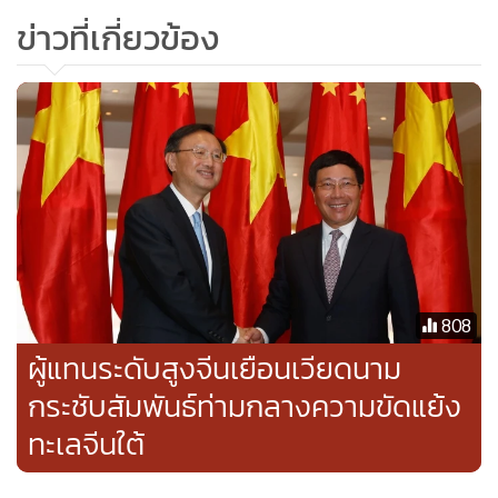
ข่าวที่เกี่ยวข้อง
808
ผู้แทนระดับสูงจีนเยือนเวียดนาม
กระชับสัมพันธ์ท่ามกลางความขัดแย้ง
ทะเลจีนใต้