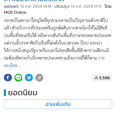
•
เกม
เผยแพร่:
13 ก.ค. 2559 14:14
ปรับปรุง:
13 ก.ค. 2559 17:17
โดย:
MGR Online
•
วิทยาศาสตร์
กลายเป็นดรามาใหญ่โตที่ลุกลามกลายเป็นปัญหาระดับชาติไป
•
SMEs
แล้ว สำหรับการที่ประเทศจีนถูกตัดสินจากศาลโลกให้ไม่มีสิทธิ
•
หุ้น
บนพื้นที่ทะเลจีนใต้ หลังลากเส้นกินพื้นที่เกาะของหลายประเทศ
•
อินโดจีน
แต่งานนี้บรรดาศิลปินจีนที่โด่งดังในแวดวงเค-ป็อป ออกมา
•
กองทุนรวม
ให้การสนับสนุนรัฐบาลจีนบอกไม่ขอเสียพื้นที่สักตารางเดียวแม้
•
Celeb Online
จะต้องพิพาทกับอีกหลายประเทศรวมถึงเกาหลีใต้ก็ตาม
ราย
•
Factcheck
ละเอียด...
•
ญี่ปุ่น
•
News1
5,586
•
Gotomanager
ยอดนิยม
อ่านเพิ่มเติม