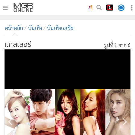
•
หน้าหลัก
หน้าหลัก
บันเทิง
บันเทิงเอเชีย
•
ทันเหตุการณ์
•
ภาคใต้
แกลเลอรี
รูปที่
1
จาก 6
•
ภูมิภาค
•
Online Section
•
บันเทิง
•
ผู้จัดการรายวัน
•
คอลัมนิสต์
•
ละคร
•
CbizReview
•
Cyber BIZ
•
ผู้จัดกวน