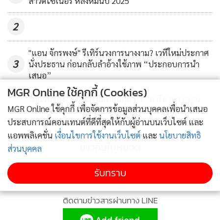
สาวดีไซเนอร์ หลังหมั้นปี 2025
2
"แอน จักรพงษ์" รีเทิร์นวงการนางงาม? เวทีใหม่ประกาศ
3
นั่งประธาน ก่อนกลับลำอ้างใช้ภาพ “ประกอบการนำ
เสนอ”
MGR Online ใช้คุกกี้ (Cookies)
โดนจับจ้อง-วิจารณ์ไม่มีที่สิ้นสุด ทำ “อารีอานา กราน
MGR Online ใช้คุกกี้ เพื่อจัดการข้อมูลส่วนบุคคลเพื่อนำเสนอ
4
เด” ประกาศพักงาน-ยกเลิกละครเวที ขอเวลาพักฟื้น
กายใจ
ประสบการณ์คอนเทนต์ที่ดีที่สุดให้กับผู้อ่านบนเว็บไซต์ และ
แอพพลิเคชั่น
เงื่อนไขการใช้งานเว็บไซต์
และ
นโยบายสิทธิ
ข่าวอื่นในหมวด
ส่วนบุคคล
รับทราบ
ติดตามข่าวสารผ่านทาง LINE