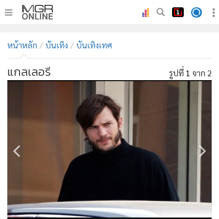
•
หน้าหลัก
หน้าหลัก
บันเทิง
บันเทิงเทศ
•
ทันเหตุการณ์
•
ภาคใต้
แกลเลอรี
รูปที่
1
จาก 2
•
ภูมิภาค
•
Online Section
•
บันเทิง
•
ผู้จัดการรายวัน
•
คอลัมนิสต์
•
ละคร
•
CbizReview
•
Cyber BIZ
•
ผู้จัดกวน