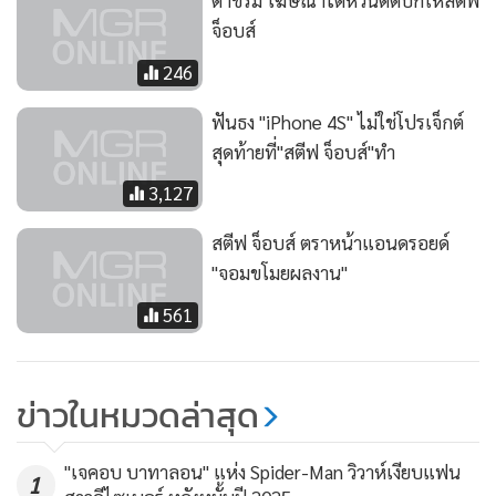
ด่าขรม โฆษณาไต้หวันติดปีกให้สตีฟ
จ็อบส์
246
ฟันธง "iPhone 4S" ไม่ใช่โปรเจ็กต์
สุดท้ายที่"สตีฟ จ็อบส์"ทำ
3,127
สตีฟ จ็อบส์ ตราหน้าแอนดรอยด์
"จอมขโมยผลงาน"
561
ข่าวในหมวดล่าสุด
"เจคอบ บาทาลอน" แห่ง Spider-Man วิวาห์เงียบแฟน
1