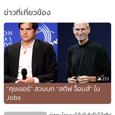
•
เกม
ข่าวที่เกี่ยวข้อง
•
วิทยาศาสตร์
•
SMEs
•
หุ้น
•
อินโดจีน
•
กองทุนรวม
•
Celeb Online
•
Factcheck
•
ญี่ปุ่น
•
News1
233
•
Gotomanager
“คุชเชอร์” สวมบท “สตีฟ จ็อบส์” ใน
Jobs