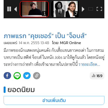
•
Good health & Well-being
•
Green Innovation & SD
2
1
2
•
Management & HR
•
MGR Live
•
Infographic
ภาพแรก “คุชเชอร์” เป็น “จ็อบส์”
•
การเมือง
เผยแพร่:
14 พ.ค. 2555 13:48
โดย: MGR Online
•
ท่องเที่ยว
มีภาพของนักแสดงหนุ่มคนดัง กับเสื้อแขนยาวคอเต่า ในการสวม
•
กีฬา
บทบาทเป็น สตีฟ จ็อบส์ ในหนัง Jobs มาให้ดูกันแล้ว โดยหนังอยู่
•
ต่างประเทศ
ระหว่างการถ่ายทำ เพื่อเข้าฉายภายในปลายปีนี้
รายละเอียด...
•
Special Scoop
•
เศรษฐกิจ-ธุรกิจ
169
•
จีน
ยอดนิยม
•
ชุมชน-คุณภาพชีวิต
•
อาชญากรรม
อ่านเพิ่มเติม
•
Motoring