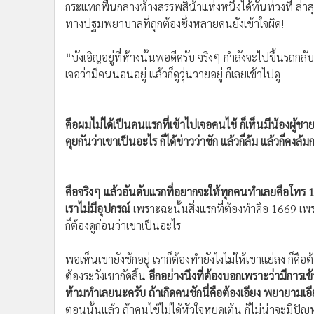
•
Management & HR
•
MGR Live
“บังเอิญอยู่ที่ห้างนั้นพอดีครับ จริงๆ กำลังจะไปขึ้นรถ
เจอว่ามีคนนอนอยู่ แล้วก็ดูวุ่นวายอยู่ ก็เลยเข้าไปดู
•
Infographic
•
การเมือง
•
ท่องเที่ยว
คือผมไม่ได้เป็นคนแรกที่เข้าไปเจอคนไข้ ก็เห็นมีน้องผู้ชา
•
กีฬา
คุยกันว่าเขาเป็นอะไร ก็ได้ข่าวว่าชัก แล้วก็ล้ม แล้วก็คง
•
ต่างประเทศ
•
Special Scoop
•
เศรษฐกิจ-ธุรกิจ
คือจริงๆ แล้วอันดับแรกที่อยากจะให้ทุกคนทำเลยคือโทร 1
•
จีน
เราไม่มีอุปกรณ์
เพราะฉะนั้นสิ่งแรกที่ต้องทำคือ 1669 เพร
ก็ต้องดูก่อนว่าเขาเป็นอะไร
•
ชุมชน-คุณภาพชีวิต
•
อาชญากรรม
พอเห็นเขายังชักอยู่ เราก็ต้องทำยังไงไม่ให้เขาแย่ลง ก็คือต
•
Motoring
ต้องระวังเขากัดลิ้น
อีกอย่างนึงที่ต้องบอกเพราะว่ามีการเข้
•
เกม
ห้ามทำเลยนะครับ ถ้าเกิดคนชักนี่คือต้องเอียง พยายามเอ
•
วิทยาศาสตร์
ตอนนั้นแล้ว ถ้าคนไข้ไม่ได้หัวใจหยุดเต้น ก็ไม่น่าจะมีปั
•
SMEs
เราก็เริ่มที่จะพูดคุยกับคนไข้ครับ
•
หุ้น