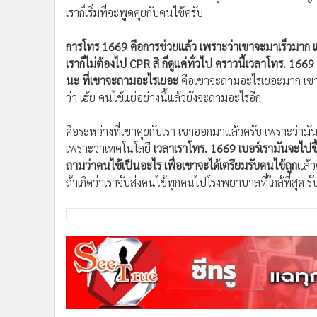
•
อินโดจีน
การโทร 1669 คือการช่วยแล้ว เพราะว่าเขาจะมาเร็วมาก แล้
เราก็ไม่ต้องไป CPR สิ ก็ดูแค่ทั่วไป คราวนี้เวลาโทร. 1
•
กองทุนรวม
นะ ที่เขาจะถามอะไรเยอะ
คือเขาจะถามอะไรเยอะมาก เขาจะ
•
Celeb Online
ว่า เฮ้ย คนไข้แย่อย่างนี้แล้วยังจะถามอะไรอีก
•
Factcheck
•
ญี่ปุ่น
คือระหว่างที่เขาคุยกับเรา เขาออกมาแล้วครับ เพราะว่ามัน
•
News1
เพราะว่าเทคโนโลยี
เวลาเราโทร. 1669 เบอร์เรามันจะไปขึ้น
•
Gotomanager
ถามว่าคนไข้เป็นอะไร เพื่อเขาจะได้เตรียมรับคนไข้ถูก
แล้ว
ถ้าเกิดว่าเราจับส่งคนไข้ทุกคนไปโรงพยาบาลที่ใกล้ที่สุด 
หมอก้อง สรวิชญ์