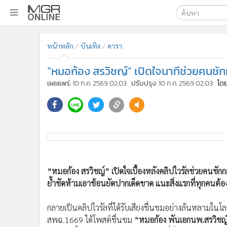
เลือกเครื่องมือท
•
หน้าหลัก
หน้าหลัก
บันเทิง
ดารา
ค้นหา
•
ทันเหตุการณ์
Google
•
ภาคใต้
“หมอก้อง สรวิชญ์” เปิดใจนาทีช่วยคนชัก
•
ภูมิภาค
MGR Onl
เผยแพร่:
10 ก.ค. 2569 02:03
ปรับปรุง:
10 ก.ค. 2569 02:03
โดย
•
Online Section
ค้นหาขั
•
บันเทิง
•
ผู้จัดการรายวัน
•
คอลัมนิสต์
“หมอก้อง สรวิชญ์” เปิดใจเบื้องหลังคลิปไวรัลช่วยคนชักก
•
ละคร
ย้ำชัดห้ามเอาช้อนยัดปากเด็ดขาด แนะสิ่งแรกที่ทุกคนต้อง
•
CbizReview
•
Cyber BIZ
กลายเป็นคลิปไวรัลที่ได้รับเสียงชื่นชมอย่างล้นหลามในโ
•
ผู้จัดกวน
สพฉ.1669 ได้โพสต์ชื่นชม
“หมอก้อง พันเอกนพ.สรวิชญ์
•
Good health & Well-being
กระแทกพื้นกลางห้างสรรพสิน้าแห่งหนึ่งได้ทันท่วงที ล่า
•
Green Innovation & SD
ทางปฐมพยาบาลที่ถูกต้องซึ่งหลายคนยังเข้าใจผิด!