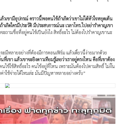
วเขามีอุปกรณ์ คราวนี้พอคนไข้ถ้าเกิดว่าเขาไม่ได้หัวใจหยุดเต้น
669 ถ้าเกิดใครมีประวัติ มีประสบการณ์นะ เวลาโทร.ไปอย่ารำคาญเขา
ถามชื่อที่อยู่คนไข้เป็นยังไง สิทธิ์อะไร ไม่ต้องไปรำคาญเขานะ
จะมีหลายอย่างที่ต้องมีการคอนเฟิร์ม แล้วเดี๋ยวนี้ง่ายมากด้วย
ที่เขา แล้วเขาจะยิงดาวเทียมรู้เลยว่าเราอยู่ตรงไหน คือที่เขาต้อง
คนไข้ใช้สิทธิ์อะไร คนไข้อยู่ที่ไหน เพราะมันต้องไปตามสิทธิ์ ไม่งั้น
รับค่าใช้จ่ายได้ไหมล่ะ มันมีปัญหาหลายอย่างครับ”