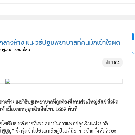
ี่ใช้
กลางห้าง แนะวิธีปฐมพยาบาลที่คนมักเข้าใจผิด
ine
: ผู้จัดการออนไลน์
้นสูง
1,614
ลางห้าง เผยวิธีปฐมพยาบาลที่ถูกต้องซึ่งคนส่วนใหญ่ยังเข้าใจผิด
ทำเมื่อเจอเหตุฉุกเฉินคือโทร. 1669 ทันที
ลกโซเชียล หลังจากที่เพจ สถาบันการแพทย์ฉุกเฉินแห่งชาติ
 สุบุญ”
ซึ่งพุ่งเข้าไปช่วยเหลือผู้ป่วยที่มีอาการชักเกร็ง ล้มศีรษะ
สุด “หมอก้อง” ได้ออกมาเปิดใจถึงนาทีชีวิตดังกล่าว พร้อมแนะแนว