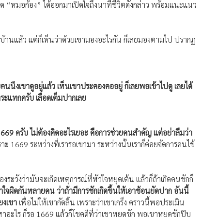
กลับบ้านแล้ว แต่ก็เห็นว่าด้วยเขามองอะไรกัน ก็เลยมองตามไป ปรากฏ
ยคนนึงเขาดูอยู่แล้ว เห็นเขาประคองคออยู่ ก็เลยพอเข้าไปดู เลยได้
ล้มกระแทกครับ เลือดเต็มปากเลย
669 ครับ ไม่ต้องคิดอะไรเยอะ คือการช่วยคนสำคัญ แต่อย่าลืมว่า
าะ 1669 ระหว่างที่เรารอเขามา ระหว่างนั้นเราก็ค่อยจัดการคนไข้
้องระวังว่ามันจะเกิดเหตุการณ์ที่หัวใจหยุดเต้น แล้วก็ถ้าเกิดคนชักก็
าใจผิดกันหลายคน ว่าถ้ามีการชักเกิดขึ้นให้เอาช้อนยัดปาก อันนี้
ียงเขา
เพื่อไม่ให้เขากัดลิ้น เพราะว่าเขาเกร็ง คราวนี้พอประเมิน
ญหาอะไร ก็รอ 1669 แล้วก็โชคดีที่ว่าเขาหยุดชัก พอเขาหยุดชักปุ๊บ