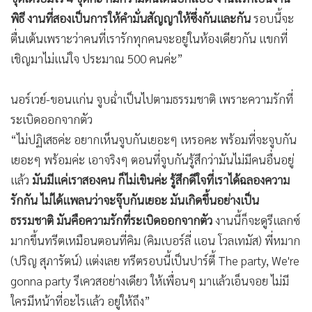
พิธี งานที่สองเป็นการให้คำมั่นสัญญาให้ซึ่งกันและกัน
รอบนี้จะ
ตื่นเต้นเพราะว่าคนที่เรารักทุกคนจะอยู่ในห้องเดียวกัน แขกที่
เชิญมาไม่แน่ใจ ประมาณ 500 คนค่ะ”
นอร์เวย์-ขอนแก่น จูบฉ่ำเป็นไปตามธรรมชาติ เพราะความรักที่
ระเบิดออกจากตัว
“ไม่ปฏิเสธค่ะ อยากเห็นจูบกันเยอะๆ เหรอคะ พร้อมที่จะจูบกัน
เยอะๆ พร้อมค่ะ เอาจริงๆ ตอนที่จูบกันรู้สึกว่ามันไม่มีคนอื่นอยู่
แล้ว
มันมีแค่เราสองคน ก็ไม่เขินค่ะ รู้สึกดีใจที่เราได้ฉลองความ
รักกัน ไม่ได้แพลนว่าจะจุ๊บกันเยอะ มันเกิดขึ้นอย่างเป็น
ธรรมชาติ มันคือความรักที่ระเบิดออกจากตัว
งานนี้ก็จะดูรีแลกซ์
มากขึ้นทรีตเหมือนตอนที่คิม (คิมเบอร์ลี่ แอน โวลเทมัส) พี่หมาก
(ปริญ สุภารัตน์) แต่งเลย ทรีตรอบนี้เป็นปาร์ตี้ The party, We're
gonna party รีเควสอย่างเดียว ให้เพื่อนๆ มาแล้วเอ็นจอย ไม่มี
ใครมีหน้าที่อะไรแล้ว อยู่ให้ถึง”