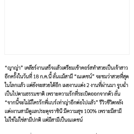
•
เกม
•
วิทยาศาสตร์
•
SMEs
•
หุ้น
•
อินโดจีน
•
กองทุนรวม
•
Celeb Online
“ญาญ่า” เคลียร์งานเสร็จแล้วเตรียมเข้าคอร์สทำสวยเป็นเจ้าสาว
•
Factcheck
อีกครั้งในวันที่ 18 ก.ค.นี้ ลั่นแม้สามี “ณเดชน์” จะชมว่าสวยที่สุด
•
ญี่ปุ่น
ในโลกแล้ว แต่ยังจะสวยได้อีก เผยงานแต่ง 2 งานที่ผ่านมา จูบฉ่ำ
•
News1
เป็นไปตามธรรมชาติ เพราะความรักที่ระเบิดออกจากตัว ลั่น
•
Gotomanager
“จากนี้จะไม่มีใครรักพี่แบร์เท่าญ่าอีกต่อไปแล้ว” รีวิวชีวิตหลัง
แต่งงานสามีดูแลประดุจราชินี มีความสุข 100% เพราะมีสามี
ไม่ใช่ไม่ใช่สามีปกติ แต่มีสามีเป็นณเดชน์