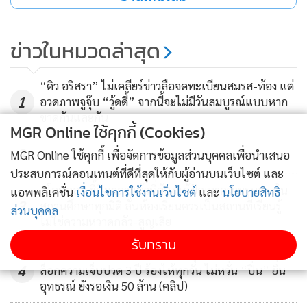
ข่าวในหมวดล่าสุด
“ดิว อริสรา” ไม่เคลียร์ข่าวลือจดทะเบียนสมรส-ท้อง แต่
1
อวดภาพจูจุ๊บ “วู้ดดี้” จากนี้จะไม่มีวันสมบูรณ์แบบหาก
“ในโลกเลยเหรอ พี่แบร์เป็นผู้ชายที่หล่อที่สุดในโลก จริงๆ ก็ชม
ขาดกันและกัน
ค่ะว่าหล่อมาก ไม่เคยเห็นหล่อขนาดนี้มาก่อน เราก็สวยค่ะ พูด
MGR Online ใช้คุกกี้ (Cookies)
อย่างอื่นไม่ได้เลยนะ (คิดว่าควรจะให้อิจฉาใคร อิจฉาพี่แบร์ที่ได้
2
MGR Online ใช้คุกกี้ เพื่อจัดการข้อมูลส่วนบุคคลเพื่อนำเสนอ
ญ่าเป็นภรรยา หรืออิจฉาญ่าที่ได้พี่แบร์เป็นสามี?)
ประสบการณ์คอนเทนต์ที่ดีที่สุดให้กับผู้อ่านบนเว็บไซต์ และ
“โอปอล” ชี้ถึงเวลาแล้วที่ต้องแก้ปัญหาความรุนแรงใน
แอพพลิเคชั่น
เงื่อนไขการใช้งานเว็บไซต์
และ
นโยบายสิทธิ
3
สถานศึกษาทุกมิติ ลั่นห้องเรียนควรเป็นสถานที่เรียนรู้
ส่วนบุคคล
ไม่ใช่ความหวาดกลัว-สูญเสีย
อิจฉาพี่แบร์สิคะ ชมตัวเอง จะไม่มีใครรักพี่แบร์เท่าญ่าอีกต่อไป
รับทราบ
แล้ว (หลายคนอิจฉาญาญ่า อยากบอกอะไรกับคนที่อิจฉาเรา
“ต้อม รชนีกร” จี๊ดใจ! โดนด่าเนรคุณที่ทำให้ฟรี ปลด
บ้าง?) หวังว่าสิ่งที่อิจฉา คือการที่เราได้พบเนื้อคู่ของเรา ก็หวังว่า
4
ล็อกความเจ็บปวด 3 ปี ร้องไห้ทุกวัน ไม่หวั่น “ปิ่น” ยื่น
อุทธรณ์ ยังรอเงิน 50 ล้าน (คลิป)
ทุกคนจะได้ลิ้มรสความรู้สึกนี้กันค่ะ พร้อมบีบมือคนที่ยังไม่เจอ”