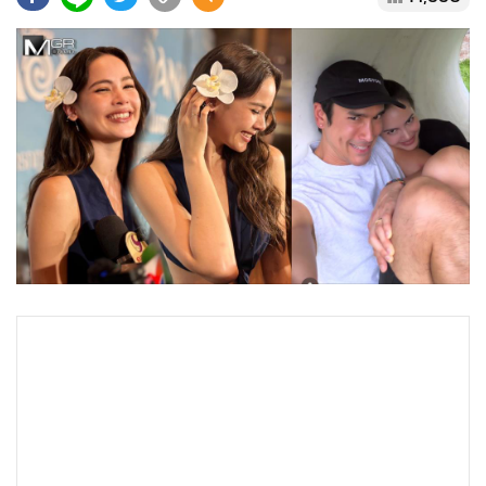
•
Good health & Well-being
•
Green Innovation & SD
•
Management & HR
•
MGR Live
•
Infographic
•
การเมือง
•
ท่องเที่ยว
•
กีฬา
•
ต่างประเทศ
•
Special Scoop
•
เศรษฐกิจ-ธุรกิจ
•
จีน
•
ชุมชน-คุณภาพชีวิต
•
อาชญากรรม
•
Motoring