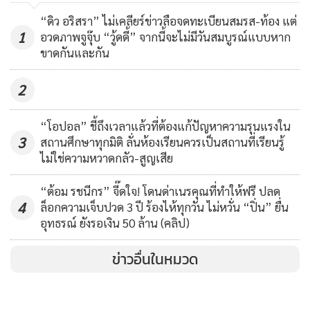
“ดิว อริสรา” ไม่เคลียร์ข่าวลือจดทะเบียนสมรส-ท้อง แต่
1
อวดภาพจูจุ๊บ “วู้ดดี้” จากนี้จะไม่มีวันสมบูรณ์แบบหาก
ขาดกันและกัน
2
“โอปอล” ชี้ถึงเวลาแล้วที่ต้องแก้ปัญหาความรุนแรงใน
3
สถานศึกษาทุกมิติ ลั่นห้องเรียนควรเป็นสถานที่เรียนรู้
ไม่ใช่ความหวาดกลัว-สูญเสีย
“ต้อม รชนีกร” จี๊ดใจ! โดนด่าเนรคุณที่ทำให้ฟรี ปลด
4
ล็อกความเจ็บปวด 3 ปี ร้องไห้ทุกวัน ไม่หวั่น “ปิ่น” ยื่น
อุทธรณ์ ยังรอเงิน 50 ล้าน (คลิป)
ข่าวอื่นในหมวด