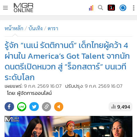
•
หน้าหลัก
หน้าหลัก
บันเทิง
ดารา
•
ทันเหตุการณ์
•
รู้จัก “เนเน่ รัตติกานต์” เด็กไทยผู้คว้า 4
ภาคใต้
•
ภูมิภาค
ผ่านใน America’s Got Talent จากนัก
•
Online Section
ดนตรีเปิดหมวก สู่ “ร็อกสตาร์” บนเวที
•
บันเทิง
ระดับโลก
•
ผู้จัดการรายวัน
เผยแพร่:
9 ก.ค. 2569 16:07
ปรับปรุง:
9 ก.ค. 2569 16:07
•
คอลัมนิสต์
โดย: ผู้จัดการออนไลน์
•
ละคร
9,494
•
CbizReview
•
Cyber BIZ
•
ผู้จัดกวน