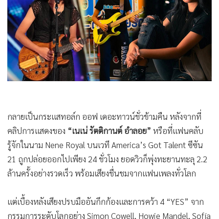
•
Good health & Well-being
•
Green Innovation & SD
•
Management & HR
•
MGR Live
•
Infographic
•
การเมือง
•
ท่องเที่ยว
•
กีฬา
กลายเป็นกระแสทอล์ก ออฟ เดอะทาวน์ชั่วข้ามคืน หลังจากที่
•
ต่างประเทศ
คลิปการแสดงของ
“เนเน่ รัตติกานต์ อำลอย”
หรือที่แฟนคลับ
•
Special Scoop
รู้จักในนาม Nene Royal บนเวที America’s Got Talent ซีซัน
•
เศรษฐกิจ-ธุรกิจ
21 ถูกปล่อยออกไปเพียง 24 ชั่วโมง ยอดวิวก็พุ่งทะยานทะลุ 2.2
•
จีน
ล้านครั้งอย่างรวดเร็ว พร้อมเสียงชื่นชมจากแฟนเพลงทั่วโลก
•
ชุมชน-คุณภาพชีวิต
•
อาชญากรรม
แต่เบื้องหลังเสียงปรบมืออันกึกก้องและการคว้า 4 “YES” จาก
•
Motoring
กรรมการระดับโลกอย่าง Simon Cowell, Howie Mandel, Sofía