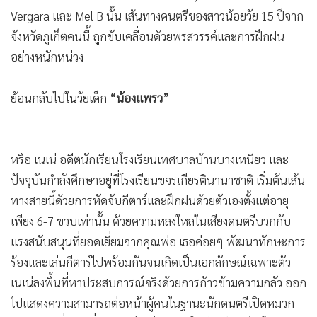
•
เกม
Vergara และ Mel B นั้น เส้นทางดนตรีของสาวน้อยวัย 15 ปีจาก
•
วิทยาศาสตร์
จังหวัดภูเก็ตคนนี้ ถูกขับเคลื่อนด้วยพรสวรรค์และการฝึกฝน
•
SMEs
อย่างหนักหน่วง
•
หุ้น
ย้อนกลับไปในวัยเด็ก
“น้องแพรว”
•
อินโดจีน
•
กองทุนรวม
•
Celeb Online
หรือ เนเน่ อดีตนักเรียนโรงเรียนเทศบาลบ้านบางเหนียว และ
•
Factcheck
ปัจจุบันกำลังศึกษาอยู่ที่โรงเรียนขจรเกียรตินานาชาติ เริ่มต้นเส้น
•
ญี่ปุ่น
ทางสายนี้ด้วยการหัดจับกีตาร์และฝึกฝนด้วยตัวเองตั้งแต่อายุ
•
News1
เพียง 6-7 ขวบเท่านั้น ด้วยความหลงใหลในเสียงดนตรีบวกกับ
•
Gotomanager
แรงสนับสนุนที่ยอดเยี่ยมจากคุณพ่อ เธอค่อยๆ พัฒนาทักษะการ
ร้องและเล่นกีตาร์ไปพร้อมกันจนเกิดเป็นเอกลักษณ์เฉพาะตัว
เนเน่ลงพื้นที่หาประสบการณ์จริงด้วยการก้าวข้ามความกลัว ออก
ไปแสดงความสามารถต่อหน้าผู้คนในฐานะนักดนตรีเปิดหมวก