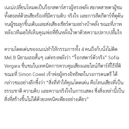
เนเน่เปลี่ยนโหมดเป็นร็อกสตาร์สาวผู้ทรงพลัง สะกดสายตาผู้ชม
ทั้งฮอลล์ด้วยเสียงร้องที่มีความดิบ จริงใจ และการลีดกีตาร์ที่ดุดัน
จนผู้ชมลุกขึ้นเต้นและส่งเสียงเชียร์ตามอย่างบ้าคลั่ง ขณะที่ภาพ
หลังเวทีเผยให้เห็นคุณพ่อที่ยืนหลั่งน้ำตาด้วยความปลาบปลื้มใจ
ความโดดเด่นของเนเน่ทำให้กรรมการทั้ง 4 คนถึงกับนั่งไม่ติด
Mel B นิยามเธอสั้นๆ แต่ทรงพลังว่า “ร็อกสตาร์ตัวจริง” Sofía
Vergara ชื่นชมในเทคนิคการควบคุมเสียงและไลน์กีตาร์ที่ไร้ที่ติ
ขณะที่ Simon Cowel เจ้าพ่อผู้ทรงอิทธิพลในวงการดนตรี ได้
กล่าวชมอย่างลึกซึ้งว่า “สิ่งที่ทำให้คุณโดดเด่น คือโทนเสียงที่เป็น
ธรรมชาติ ความดิบ และความจริงใจในการแสดง ซึ่งสิ่งเหล่านี้เป็น
สิ่งที่สร้างขึ้นไม่ได้ด้วยเทคนิคเพียงอย่างเดียว”