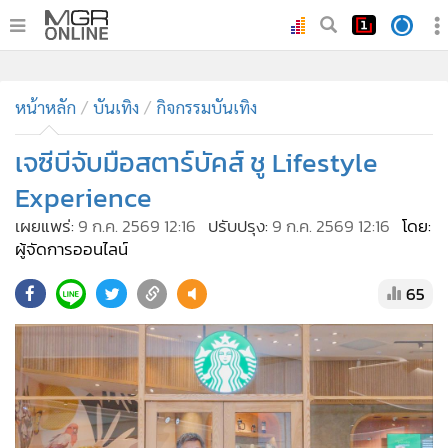
•
หน้าหลัก
•
ทันเหตุการณ์
•
ภาคใต้
•
ภูมิภาค
•
Online Section
หน้าหลัก
บันเทิง
กิจกรรมบันเทิง
•
บันเทิง
•
ผู้จัดการรายวัน
เจซีบีจับมือสตาร์บัคส์ ชู Lifestyle
•
คอลัมนิสต์
Experience
•
ละคร
เผยแพร่:
9 ก.ค. 2569 12:16
ปรับปรุง:
9 ก.ค. 2569 12:16
โดย:
•
CbizReview
ผู้จัดการออนไลน์
•
Cyber BIZ
65
•
ผู้จัดกวน