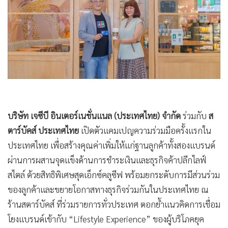
•
Good health & Well-being
•
Green Innovation & SD
•
Management & HR
•
MGR Live
•
Infographic
•
การเมือง
•
ท่องเที่ยว
•
กีฬา
•
ต่างประเทศ
•
Special Scoop
•
เศรษฐกิจ-ธุรกิจ
•
จีน
บริษัท เจซีบี อินเตอร์เนชั่นแนล (ประเทศไทย) จำกัด
ร่วมกับ
ส
ตาร์บัคส์ ประเทศไทย
เปิดตัวแคมเปญความร่วมมือครั้งแรกใน
•
ชุมชน-คุณภาพชีวิต
ประเทศไทย เพื่อสร้างคุณค่าเพิ่มให้แก่ฐานลูกค้าทั้งสองแบรนด์
•
อาชญากรรม
ผ่านการผสานจุดแข็งด้านการชำระเงินและธุรกิจค้าปลีกไลฟ์
•
Motoring