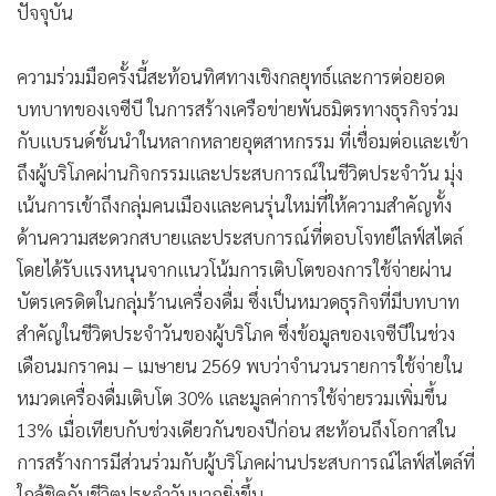
สไตล์ ด้วยสิทธิพิเศษสุดเอ็กซ์คลูซีฟ พร้อมยกระดับการมีส่วนร่วม
•
เกม
ของลูกค้าและขยายโอกาสทางธุรกิจร่วมกันในประเทศไทย ณ
•
วิทยาศาสตร์
ร้านสตาร์บัคส์ ที่ร่วมรายการทั่วประเทศ ตอกย้ำแนวคิดการเชื่อม
•
SMEs
โยงแบรนด์เข้ากับ “Lifestyle Experience” ของผู้บริโภคยุค
•
หุ้น
ปัจจุบัน
•
อินโดจีน
•
กองทุนรวม
ความร่วมมือครั้งนี้สะท้อนทิศทางเชิงกลยุทธ์และการต่อยอด
•
Celeb Online
บทบาทของเจซีบี ในการสร้างเครือข่ายพันธมิตรทางธุรกิจร่วม
•
Factcheck
กับแบรนด์ชั้นนำในหลากหลายอุตสาหกรรม ที่เชื่อมต่อและเข้า
•
ญี่ปุ่น
ถึงผู้บริโภคผ่านกิจกรรมและประสบการณ์ในชีวิตประจำวัน มุ่ง
•
News1
เน้นการเข้าถึงกลุ่มคนเมืองและคนรุ่นใหม่ที่ให้ความสำคัญทั้ง
•
Gotomanager
ด้านความสะดวกสบายและประสบการณ์ที่ตอบโจทย์ไลฟ์สไตล์
โดยได้รับแรงหนุนจากแนวโน้มการเติบโตของการใช้จ่ายผ่าน
บัตรเครดิตในกลุ่มร้านเครื่องดื่ม ซึ่งเป็นหมวดธุรกิจที่มีบทบาท
สำคัญในชีวิตประจำวันของผู้บริโภค ซึ่งข้อมูลของเจซีบีในช่วง
เดือนมกราคม – เมษายน 2569 พบว่าจำนวนรายการใช้จ่ายใน