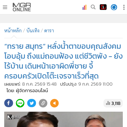
•
หน้าหลัก
•
ทันเหตุการณ์
•
ภาคใต้
•
ภูมิภาค
•
Online Section
หน้าหลัก
บันเทิง
ดารา
•
บันเทิง
•
ผู้จัดการรายวัน
“ทราย สมุทร” หลั่งน้ำตาขอบคุณสังคม
•
คอลัมนิสต์
โอบอุ้ม ถึงแม่ถอนฟ้อง แต่ชีวิตพัง - ยัง
•
ละคร
ไร้บ้าน เดินหน้าเอาผิดพี่ชาย จี้
•
CbizReview
ครอบครัวเปิดโต๊ะเจรจาเร็วที่สุด
•
Cyber BIZ
เผยแพร่:
8 ก.ค. 2569 15:48
ปรับปรุง:
9 ก.ค. 2569 11:00
•
ผู้จัดกวน
โดย: ผู้จัดการออนไลน์