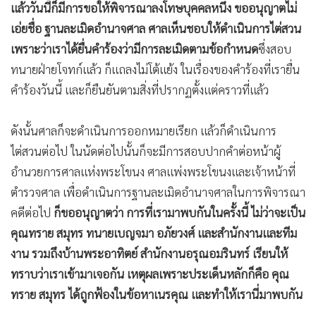
สอบคุณทรายและทนายของคุณทราย แล้วไม่แถลงคัดค้าน
นอกจากนี้จึงเห็นสมควรให้ถอนฟ้อง และให้จำหน่ายคดีออกจาก
สารบบ และคืนค่าศาลให้โจทก์เป็นกรณีพิเศษ
ศาลตรวจสำนวน
แล้ววันนี้ก็มีการขอให้พิจารณาลงโทษบุคคลหนึ่ง ขออนุญาตไม่
เอ่ยชื่อ ฐานละเมิดอำนาจศาล ศาลเห็นชอบให้ดำเนินการไต่สวน
เพราะว่าเราได้ยื่นคำร้องว่ามีการละเมิดตามข้อกำหนด
ซึ่งสอบ
ทนายฝ่ายโจทก์แล้ว ก็แถลงไม่โต้แย้ง ในเรื่องของคำร้องที่เรายื่น
คำร้องวันนี้ และก็ยืนยันตามสิ่งที่ปรากฏตั้งแต่คราวที่แล้ว
ดังนั้นศาลก็จะดำเนินการออกหมายเรียก แล้วก็ดำเนินการ
ไต่สวนต่อไป ในนัดต่อไปนั้นก็จะมีการสอบปากคำต่อหน้าผู้
อำนวยการศาลแห่งพระโขนง ศาลแพ่งพระโขนงและเจ้าหน้าที่
ตำรวจศาล เพื่อดำเนินการฐานละเมิดอำนาจศาลในการพิจารณา
คดีต่อไป
ก็ขออนุญาตว่า การที่เรามาพบกันในครั้งนี้ ไม่ว่าจะเป็น
คุณทราย สมุทร ทนายเบญจมา อภัยวงศ์ และสำนักงานและทีม