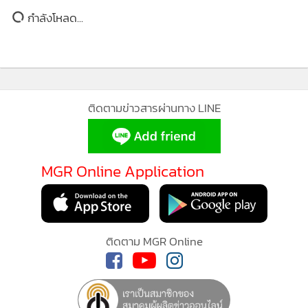
ยอดนิยม
อักษรไปหมดแล้ว ตั้งแต่วันที่ 30 มิถุนายน 2569 ก็แปลว่าฝ่าย
โจทก์ได้เห็นหมดแล้วเช่นเดียวกัน ถึงการต่อสู้ทุกกรณี ไม่ว่าจะ
อ่านเพิ่มเติม
เป็นเรื่องอายุความ การมอบให้ที่ดินโดยธรรมจรรยา แล้วก็เหตุ
แห่งการพูดทั้งหมดว่าเกิดเหตุอย่างไร
เรียนให้ทราบว่าตลอด
ระยะเวลาที่ผ่านมา เราได้เตรียมความพร้อมในทุกกรณี ไม่ว่าจะ
กำลังโหลด...
เป็นการเจรจา หรือว่าจะดำเนินคดีความ เพราะมีการซักซ้อมกัน
อย่างเต็มที่แล้ว
แต่เรียนให้ทราบว่าเมื่อจุดเริ่มต้นของคดีนี้ ได้มีการพยายามไกล่
ติดตามข่าวสารผ่านทาง LINE
เกลี่ย ประนีประนอมตลอดระยะเวลาที่ผ่านมา แล้วก็เตรียมความ
พร้อมคู่ขนานในเรื่องของคดีความมาโดยตลอด เรายืนยันอีกครั้ง
หนึ่งว่า ในการเตรียมคดีความ เราเตรียมอย่างมั่นใจและมีความ
MGR Online Application
พร้อมอย่างครบถ้วน เป็นประโยชน์ของคุณทรายอย่างแน่นอน
แต่เมื่อทางฝั่งคุณจีรานุช ได้เห็นการต่อสู้ของฝ่ายเราแล้ว ตั้งแต่