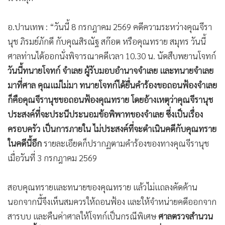
กับกลั้นน้ำตาไม่อยู่ เมื่อพูดถึงความรักและกำลังใจจากทุกคน
พร้อมยืนยันว่ายังต้องการให้พี่ชาย
“พาย สุนิษฐ์ สก๊อต”
ถูก
ดำเนินคดีตามกฎหมาย และหวังให้ครอบครัวนัดพูดคุยกันโดย
เร็วที่สุด
อ.ปานเทพ : “วันนี้ 8 กรกฎาคม 2569 คดีความระหว่างคุณจีรา
นุช ภิรมย์ภักดี กับคุณสิรณัฐ สก๊อต หรือคุณทราย สมุทร วันนี้
ศาลท่านได้ออกนั่งพิจารณาคดีเวลา 10.30 น. นัดสืบพยานโจทก์
วันนี้ทนายโจทก์ จำเลย ผู้รับมอบอำนาจจำเลย และทนายจำเลย
มาที่ศาล คุณแม่ไม่มา ทนายโจทก์ได้ยื่นคำร้องขอถอนฟ้องจำเลย
ก็คือคุณจีรานุชขอถอนฟ้องคุณทราย โดยอ้างเหตุว่าคุณจีรานุช
ประสงค์ที่จะประนีประนอมข้อพิพาทของจำเลย ซึ่งเป็นเรื่อง
ครอบครัว เป็นการภายใน ไม่ประสงค์ที่จะดำเนินคดีกับคุณทราย
ในคดีนี้อีก
รายละเอียดก็ปรากฏตามคำร้องของทางคุณจีรานุช
เมื่อวันที่ 3 กรกฎาคม 2569