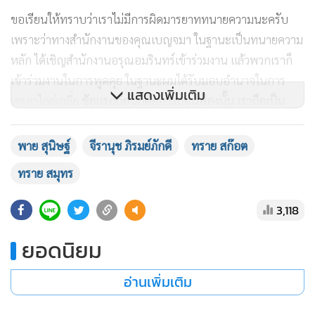
งาน รวมถึงบ้านพระอาทิตย์ สำนักงานอรุณอมรินทร์ เรียนให้
ทราบว่าเราเข้ามาเจอกัน เหตุผลเพราะประเด็นหลักก็คือ คุณ
ทราย สมุทร ได้ถูกฟ้องในข้อหาเนรคุณ และทำให้เรานี่มาพบกัน
ขอเรียนให้ทราบว่าเราไม่มีการผิดมารยาททนายความนะครับ
เพราะว่าทางสำนักงานของคุณเบญจมา ในฐานะเป็นทนายความ
หลัก ได้เชิญสำนักงานอรุณอมรินทร์เข้าร่วมงาน แล้วพวกเราก็
เข้าร่วมงานในการพูดคุย ในฐานะผมได้รับมอบอำนาจในการ
แสดงเพิ่มเติม
เจรจาไกล่เกลี่ย
ข้อแรกก่อนก็คือการถอนฟ้องนั้น เราถือเป็น
ความก้าวหน้าในความขัดแย้งที่เกิดขึ้น และถือว่าการมาเจอกัน
เพราะเหตุแห่งการฟ้องเนรคุณนั้นได้ยุติลงแล้ว เพราะว่าคุณแม่
พาย สุนิษฐ์
จีรานุช ภิรมย์ภักดี
ทราย สก๊อต
หรือคุณจีรานุชได้ทำการถอนฟ้องไปเอง
ทราย สมุทร
แต่เรียนให้ทราบว่ากรณีนี้ เนื่องจากเป็นกรณีที่ฝ่ายจำเลยก็คือ
3,118
คุณทราย และก็พยานทั้งหมด ได้ยื่นคำให้การเป็นลายลักษณ์