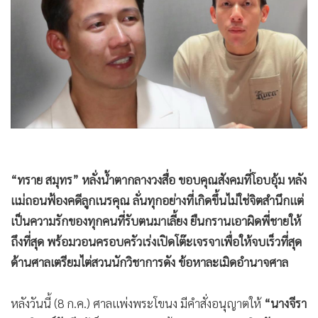
•
Good health & Well-being
3,118
•
Green Innovation & SD
•
Management & HR
•
MGR Live
•
Infographic
•
การเมือง
•
ท่องเที่ยว
•
กีฬา
•
ต่างประเทศ
•
Special Scoop
•
เศรษฐกิจ-ธุรกิจ
•
จีน
“ทราย สมุทร” หลั่งน้ำตากลางวงสื่อ ขอบคุณสังคมที่โอบอุ้ม หลัง
•
ชุมชน-คุณภาพชีวิต
แม่ถอนฟ้องคดีลูกเนรคุณ ลั่นทุกอย่างที่เกิดขึ้นไม่ใช่จิตสำนึกแต่
•
อาชญากรรม
เป็นความรักของทุกคนที่รับตนมาเลี้ยง ยืนกรานเอาผิดพี่ชายให้
•
Motoring