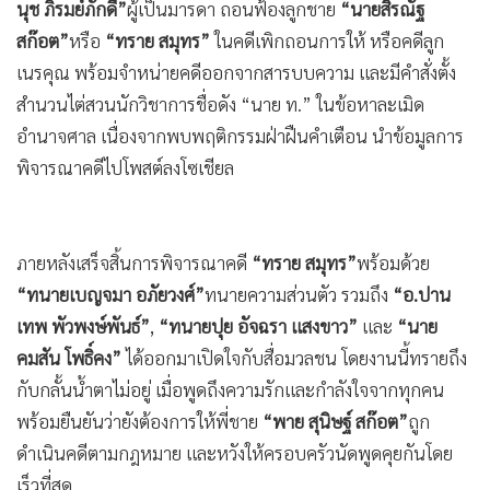
ถึงที่สุด พร้อมวอนครอบครัวเร่งเปิดโต๊ะเจรจาเพื่อให้จบเร็วที่สุด
•
เกม
ด้านศาลเตรียมไต่สวนนักวิชาการดัง ข้อหาละเมิดอำนาจศาล
•
วิทยาศาสตร์
•
SMEs
หลังวันนี้ (8 ก.ค.) ศาลแพ่งพระโขนง มีคำสั่งอนุญาตให้
“นางจีรา
•
หุ้น
นุช ภิรมย์ภักดี”
ผู้เป็นมารดา ถอนฟ้องลูกชาย
“นายสิรณัฐ
•
อินโดจีน
สก๊อต”
หรือ
“ทราย สมุทร”
ในคดีเพิกถอนการให้ หรือคดีลูก
•
กองทุนรวม
เนรคุณ พร้อมจำหน่ายคดีออกจากสารบบความ และมีคำสั่งตั้ง
•
Celeb Online
สำนวนไต่สวนนักวิชาการชื่อดัง “นาย ท.” ในข้อหาละเมิด
•
Factcheck
อำนาจศาล เนื่องจากพบพฤติกรรมฝ่าฝืนคำเตือน นำข้อมูลการ
•
ญี่ปุ่น
พิจารณาคดีไปโพสต์ลงโซเชียล
•
News1
•
Gotomanager
ภายหลังเสร็จสิ้นการพิจารณาคดี
“ทราย สมุทร”
พร้อมด้วย
“ทนายเบญจมา อภัยวงศ์”
ทนายความส่วนตัว รวมถึง
“อ.ปาน
เทพ พัวพงษ์พันธ์”
,
“ทนายปุย อัจฉรา แสงขาว”
และ
“นาย
คมสัน โพธิ์คง”
ได้ออกมาเปิดใจกับสื่อมวลชน โดยงานนี้ทรายถึง