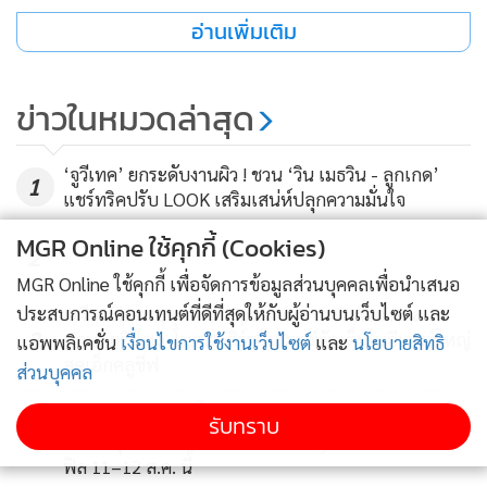
อาชีพและรายได้ให้แก่ตนเองและสมาชิกในกลุ่ม มีการปลูกพืช
อ่านเพิ่มเติม
ให้เหมาะสมกับสภาพพื้นที่ ส่งเสริมสมาชิกปลูกพืชและนำ
ผลผลิตมาแปรรูป จัดฝึกอบรมอาชีพ และนำวัสดุเหลือใช้มาสร้าง
ข่าวในหมวดล่าสุด
มูลค่าเพิ่ม เช่น การทำปุ๋ยหมัก เป็นต้น
‘จูวีเทค’ ยกระดับงานผิว ! ชวน ‘วิน เมธวิน - ลูกเกด’
นางสาววันวิสา บริบูรณ์พานิช
สมาชิกกลุ่มวิสาหกิจชุมชนมิตร
1
แชร์ทริคปรับ LOOK เสริมเสน่ห์ปลุกความมั่นใจ
สัมพันธ์ กล่าวว่า ตนมีรายได้ประจำจากการเป็นพนักงานบริษัท
MGR Online ใช้คุกกี้ (Cookies)
และได้เข้ารับการอบรมอาชีพเสริมจากศูนย์ศึกษาการพัฒนาเขา
2
หินซ้อนฯ ในด้านการแปรรูปผลผลิตทางการเกษตร และการผลิต
MGR Online ใช้คุกกี้ เพื่อจัดการข้อมูลส่วนบุคคลเพื่อนำเสนอ
ปุ๋ยอินทรีย์จากวัสดุเหลือใช้ในครัวเรือน เพื่อลดต้นทุนการเพาะ
ประสบการณ์คอนเทนต์ที่ดีที่สุดให้กับผู้อ่านบนเว็บไซต์ และ
เตรียมฟินครบทุกเจน "Tpartner" ชวน "พี่จอง-คัล
ปลูกข้าว ก่อนนำความรู้มาปรับใช้ในพื้นที่ของตนเอง
3
แลน,โยชิ,โซล-โมเน่" เสิร์ฟโมเมนต์จัดเต็มในอีเวนต์ใหญ่
แอพพลิเคชั่น
เงื่อนไขการใช้งานเว็บไซต์
และ
นโยบายสิทธิ
สุดเอ็กคลูชีฟ
ส่วนบุคคล
"รายได้จากการแปรรูปผลผลิตถือเป็นรายได้เสริมที่ดีมาก และสิ่ง
“บอย อนุวัฒน์ - เจี๊ยบ พิจิตตรา” ชวนเติมความอบอุ่นวัน
รับทราบ
สำคัญที่สุดคือ หลังเกษียณก็ยังมีอาชีพรองรับ ทำให้มีรายได้อย่าง
4
แม่ พาคุณแม่อิ่มอร่อยที่ Shabu King รับฟรีเครื่องดื่มรี
ต่อเนื่อง ปัจจุบันมีรายได้เสริมเฉลี่ยประมาณ 200,000 บาทต่อปี
ฟิล 11–12 ส.ค. นี้