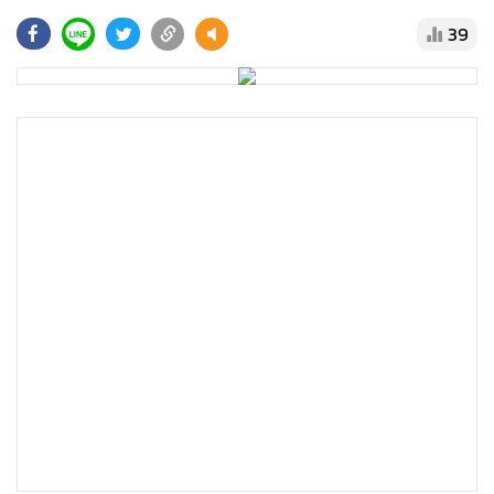
•
Good health & Well-being
39
•
Green Innovation & SD
•
Management & HR
•
MGR Live
•
Infographic
•
การเมือง
•
ท่องเที่ยว
•
กีฬา
•
ต่างประเทศ
•
Special Scoop
•
เศรษฐกิจ-ธุรกิจ
•
จีน
•
ชุมชน-คุณภาพชีวิต
•
อาชญากรรม
•
Motoring