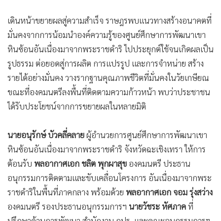
•
เกม
เดินหน้าขยายผลสู่ความสำเร็จ ราษฎรพบแนวทางสร้างอนาคตที่
•
วิทยาศาสตร์
มั่นคงจากการน้อมนำองค์ความรู้ของศูนย์ศึกษาการพัฒนาเขา
•
SMEs
หินซ้อนอันเนื่องมาจากพระราชดำริ ไปประยุกต์ใช้จนเกิดผลเป็น
•
หุ้น
รูปธรรม ต่อยอดสู่การผลิต การแปรรูป และการจำหน่าย สร้าง
•
อินโดจีน
รายได้อย่างมั่นคง วางรากฐานคุณภาพชีวิตที่มั่นคงในวัยเกษียณ
•
กองทุนรวม
ขณะที่องคมนตรีลงพื้นที่ติดตามความก้าวหน้า พบว่าประชาชน
•
Celeb Online
ได้รับประโยชน์จากการขยายผลในหลายมิติ
•
Factcheck
•
ญี่ปุ่น
นายอนุรักษ์ บัวคลี่คลาย
ผู้อำนวยการศูนย์ศึกษาการพัฒนาเขา
•
News1
หินซ้อนอันเนื่องมาจากพระราชดำริ จังหวัดฉะเชิงเทรา ให้การ
•
Gotomanager
ต้อนรับ
พลอากาศเอก ชลิต พุกผาสุข
องคมนตรี ประธาน
อนุกรรมการติดตามและขับเคลื่อนโครงการ อันเนื่องมาจากพระ
ราชดำริในพื้นที่ภาคกลาง พร้อมด้วย
พลอากาศเอก จอม รุ่งสว่าง
องคมนตรี รองประธานอนุกรรมการฯ
นายวัชระ หัศภาค
ที่
ปรึกษาด้านการพัฒนา สำนักงาน กปร. และคณะอนุกรรมการฯ