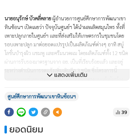
นายอนุรักษ์ บัวคลี่คลาย
ผู้อำนวยการศูนย์ศึกษาการพัฒนาเขา
หินซ้อนฯ เปิดเผยว่า ปัจจุบันศูนย์ฯ ได้นำผลผลิตสมุนไพร ทั้งที่
เพาะปลูกภายในศูนย์ฯ และที่ส่งเสริมให้เกษตรกรในชุมชนโดย
รอบเพาะปลูก มาต่อยอดแปรรูปเป็นผลิตภัณฑ์ต่างๆ อาทิ สบู่
โลชั่นบำรุงผิว แชมพู และครีมนวดผม โดยผลิตภัณฑ์ทั้ง 12 ชนิด
ผ่านการรับรองมาตรฐานจาก อย. เป็นที่เรียบร้อยแล้ว และอยู่
ระหว่างดำเนินการจดแจ้งเพิ่มเติมอีก 3 ชนิด ซึ่งโครงการนี้
แสดงเพิ่มเติม
นอกจากจะช่วยยกระดับผลิตภัณฑ์ให้ได้มาตรฐานแล้วยังสร้าง
มั่นใจให้แก่ผู้บริโภคอีกด้วย ซึ่งก็จะช่วยให้สร้างรายได้เสริมให้แก่
เกษตรกรในพื้นที่อีกด้วย
ศูนย์ศึกษาการพัฒนาเขาหินซ้อนฯ
จากนั้น องคมนตรีและคณะได้เดินทางไปยังกลุ่มวิสาหกิจชุมชน
39
มิตรสัมพันธ์ หมู่ที่ 5 ตำบลบ้านซ่อง อำเภอพนมสารคาม จังหวัด
ฉะเชิงเทรา ของนางสาวเครือวรรณ จันทศรี ซึ่งน้อมนำหลัก
ยอดนิยม
ปรัชญาของเศรษฐกิจพอเพียงมาเป็นแนวทางดำรงชีวิต สร้าง