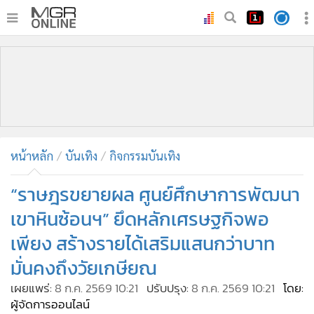
•
หน้าหลัก
•
ทันเหตุการณ์
•
ภาคใต้
•
ภูมิภาค
•
Online Section
หน้าหลัก
บันเทิง
กิจกรรมบันเทิง
•
บันเทิง
•
ผู้จัดการรายวัน
“ราษฎรขยายผล ศูนย์ศึกษาการพัฒนา
•
คอลัมนิสต์
เขาหินซ้อนฯ” ยึดหลักเศรษฐกิจพอ
•
ละคร
เพียง สร้างรายได้เสริมแสนกว่าบาท
•
CbizReview
มั่นคงถึงวัยเกษียณ
•
Cyber BIZ
เผยแพร่:
8 ก.ค. 2569 10:21
ปรับปรุง:
8 ก.ค. 2569 10:21
โดย:
•
ผู้จัดกวน
ผู้จัดการออนไลน์