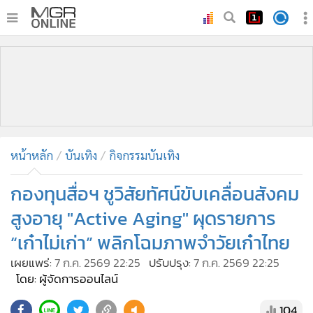
•
หน้าหลัก
•
ทันเหตุการณ์
•
ภาคใต้
•
ภูมิภาค
•
Online Section
หน้าหลัก
บันเทิง
กิจกรรมบันเทิง
•
บันเทิง
•
ผู้จัดการรายวัน
กองทุนสื่อฯ ชูวิสัยทัศน์ขับเคลื่อนสังคม
•
คอลัมนิสต์
สูงอายุ "Active Aging" ผุดรายการ
•
ละคร
“เก๋าไม่เก่า” พลิกโฉมภาพจำวัยเก๋าไทย
•
CbizReview
เผยแพร่:
7 ก.ค. 2569 22:25
ปรับปรุง:
7 ก.ค. 2569 22:25
•
Cyber BIZ
โดย: ผู้จัดการออนไลน์
•
ผู้จัดกวน
104