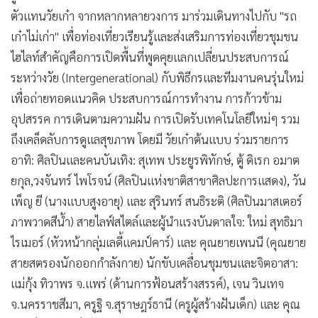
ตัวแทนวัยเก๋า จากหลากหลายวงการ มาร่วมเดินทางไปกับ "รถ
เก๋าไม่เก่า" เพื่อท่องเที่ยวเรียนรู้และส่งเสริมการท่องเที่ยวชุมชน
ไฮไลท์สำคัญคือการเปิดพื้นที่พูดคุยแลกเปลี่ยนประสบการณ์
ระหว่างวัย (Intergenerational) กับพิธีกรและทีมงานคนรุ่นใหม่
เพื่อถ่ายทอดแนวคิด ประสบการณ์การทำงาน การก้าวข้าม
อุปสรรค การเดินตามความฝัน การเปิดรับเทคโนโลยีใหม่ๆ รวม
ถึงเคล็ดลับการดูแลสุขภาพ โดยมี วัยเก๋าต้นแบบ ร่วมรายการ
อาทิ: ศิลปินและคนบันเทิง: สุเทพ ประยูรพิทักษ์, ตู้ ดิเรก อมาต
ยกุล,วงจันทร์ ไพโรจน์ (ศิลปินแห่งชาติสาขาศิลปะการแสดง), วัน
เพ็ญ ยี (นางแบบสูงอายุ) และ สุรินทร์ สนธิระติ (ศิลปินมาสเตอร์
ภาพวาดสีน้ำ) สายไลฟ์สไตล์และผู้นำแรงบันดาลใจ: ใหม่ สุทธิมา
ไรเมอร์ (หัวหน้ากลุ่มเลดี้แคมป์คาร์) และ คุณยายเพนนี (คุณยาย
สายสตรองนักออกกำลังกาย) นักขับเคลื่อนชุมชนและจิตอาสา:
แม่กุ้ง ทิวาพร จ.แพร่ (ด้านการฟ้อนสร้างสรรค์), เจน วินเทจ
จ.นครราชสีมา, ครูฐิ จ.สุราษฎร์ธานี (ครูผู้สร้างฝันเด็ก) และ คุณ