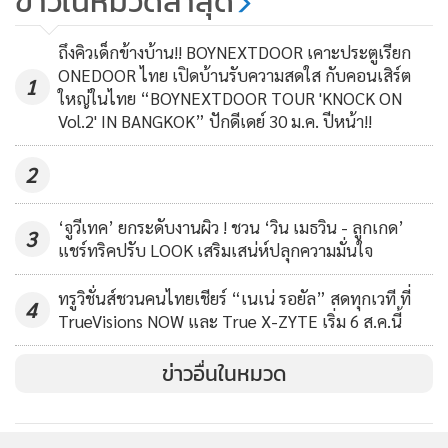
ข่าวในหมวดล่าสุด
ถึงคิวเด็กข้างบ้าน!! BOYNEXTDOOR เคาะประตูเรียก
ONEDOOR ไทย เปิดบ้านรับความสดใส กับคอนเสิร์ต
1
ใหญ่ในไทย “BOYNEXTDOOR TOUR 'KNOCK ON
Vol.2' IN BANGKOK” ปักดีเดย์ 30 ม.ค. ปีหน้า!!
2
‘จูวีเทค’ ยกระดับงานผิว ! ชวน ‘วิน เมธวิน - ลูกเกด’
3
แชร์ทริคปรับ LOOK เสริมเสน่ห์ปลุกความมั่นใจ
ทรูวิชั่นส์ชวนคนไทยเชียร์ “เนเน่ รอยัล” สดทุกเวที ที่
4
TrueVisions NOW และ True X-ZYTE เริ่ม 6 ส.ค.นี้
ข่าวอื่นในหมวด