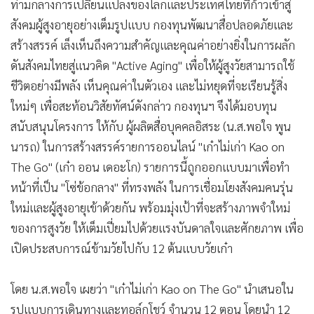
ท่ามกลางการเปลี่ยนแปลงของโลกและประเทศไทยที่ก้าวเข้าสู่
•
เกม
สังคมผู้สูงอายุอย่างเต็มรูปแบบ กองทุนพัฒนาสื่อปลอดภัยและ
•
วิทยาศาสตร์
สร้างสรรค์ เล็งเห็นถึงความสำคัญและคุณค่าอย่างยิ่งในการผลัก
•
SMEs
ดันสังคมไทยสู่แนวคิด "Active Aging" เพื่อให้ผู้สูงวัยสามารถใช้
•
หุ้น
ชีวิตอย่างมีพลัง เห็นคุณค่าในตัวเอง และไม่หยุดที่จะเรียนรู้สิ่ง
•
อินโดจีน
ใหม่ๆ เพื่อสะท้อนวิสัยทัศน์ดังกล่าว กองทุนฯ จึงได้มอบทุน
•
กองทุนรวม
สนับสนุนโครงการ ให้กับ ผู้ผลิตสื่อบุคคลอิสระ (น.ส.พอใจ พูน
•
Celeb Online
นารถ) ในการสร้างสรรค์รายการออนไลน์ "เก๋าไม่เก่า Kao on
•
Factcheck
The Go" (เก๋า ออน เดอะโก) รายการนี้ถูกออกแบบมาเพื่อทำ
•
ญี่ปุ่น
หน้าที่เป็น "โซ่ข้อกลาง" ที่ทรงพลัง ในการเชื่อมโยงสังคมคนรุ่น
•
News1
ใหม่และผู้สูงอายุเข้าด้วยกัน พร้อมมุ่งเป้าที่จะสร้างภาพจำใหม่
ของการสูงวัย ให้เต็มเปี่ยมไปด้วยแรงบันดาลใจและศักยภาพ เพื่อ
•
Gotomanager
เปิดประสบการณ์ข้ามวัยไปกับ 12 ต้นแบบวัยเก๋า
โดย น.ส.พอใจ เผยว่า "เก๋าไม่เก่า Kao on The Go" นำเสนอใน
รูปแบบการเดินทางและทอล์กโชว์ จำนวน 12 ตอน โดยนำ 12