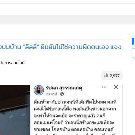
ี่ใช้
งปมบ้าน “ลิลลี่” ยืนยันไม่ใช่ความผิดตนเอง แจง
ine
้นสูง
ู้จัดการออนไลน์
2,977