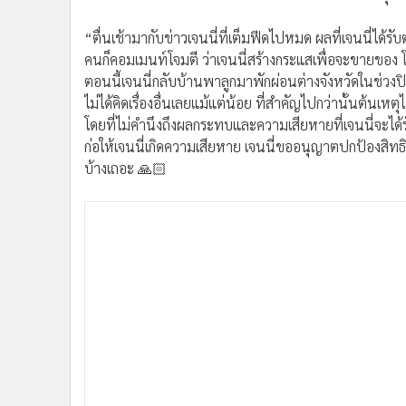
•
อินโดจีน
“ตื่นเช้ามากับข่าวเจนนี่ที่เต็มฟีดไปหมด ผลที่เจนนี่ได
•
กองทุนรวม
คนก็คอมเมนท์โจมตี ว่าเจนนี่สร้างกระแสเพื่อจะขายของ 
•
Celeb Online
ตอนนี้เจนนี่กลับบ้านพาลูกมาพักผ่อนต่างจังหวัดในช่วง
•
Factcheck
ไม่ได้คิดเรื่องอื่นเลยแม้แต่น้อย ที่สำคัญไปกว่านั้นต้นเหตุไ
•
ญี่ปุ่น
โดยที่ไม่คำนึงถึงผลกระทบและความเสียหายที่เจนนี่จะได้ร
•
News1
ก่อให้เจนนี่เกิดความเสียหาย เจนนี่ขออนุญาตปกป้องสิทธ
•
Gotomanager
บ้างเถอะ 🙏🏻
เรื่องบ้านเจนนี่เคยติดต่อไปเพื่อจะขอซื้อคืนและมีการขอ
เจ้าของบ้านแจ้งว่าลดไม่ได้แล้ว เพราะมีคนมาติดต่อขอซื้ออ
เลย เพราะถ้าได้ราคาดีกว่าก็ดีอยู่แล้วค่ะ แต่พอเวลาผ่านไ
เคยขอ แต่ ณ วันนั้นเจนนี่ไม่ได้อยากซื้อคืนแล้วเพราะมีเหต
คะว่าไม่เคยบอกให้เค้ารอว่าเจนนี่จะซื้อคืนไม่เคยยืนยันว่า
ราคากันไม่ได้หลังจากนั้นเจนนี่ก็ไม่เคยคุยเรื่องนี้อีกเลย แ