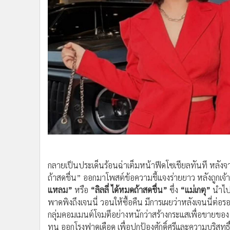
•
Multimedia
•
MGR Live
•
Infographic
•
การเมือง
•
ท่องเที่ยว
•
กีฬา
•
ต่างประเทศ
•
Special Scoop
•
เศรษฐกิจ-ธุรกิจ
•
จีน
•
ชุมชน-คุณภาพชีวิต
•
อาชญากรรม
กลายเป็นประเด็นร้อนฉ่าเต็มหน้าฟีดโซเชียลทันที หลังจากที
•
Motoring
ถ้าสดชื่น” ออกมาโพสต์ข้อความชี้แจงร่ายยาว หลังถูกเจ
•
เกม
แหลม”
หรือ
“ลิลลี่ ได้หมดถ้าสดชื่น”
ซึ่ง
“แม่เกตุ”
นำไปจ
•
วิทยาศาสตร์
พาดพิงถึงเจนนี่ วอนให้ซื้อคืน มีการเผยว่าหลังเจนนี่ต่อร
•
SMEs
กลุ่มคอมเมนต์โจมตีอย่างหนักว่าสร้างกระแสเพื่อขายของ แซ
•
หุ้น
ทน ออกโรงฟาดเดือด เพื่อปกป้องศักดิ์ศรีและความบริสุทธิ