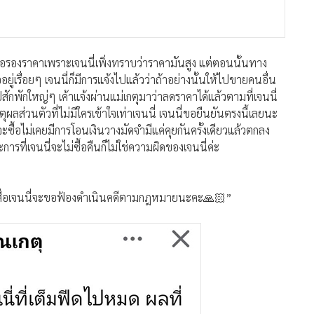
อกสื่อเจนนี่จะขอฟ้องดำเนินคดีตามกฎหมายนะคะ🙏🏻”