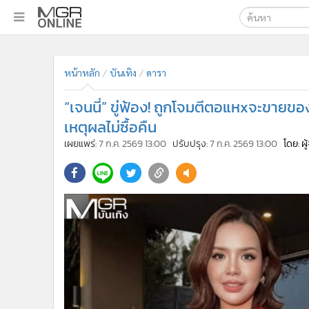
เลือกเครื่องมือท
•
หน้าหลัก
ค้นหา
•
ทันเหตุการณ์
หน้าหลัก
บันเทิง
ดารา
Google
•
ภาคใต้
“เจนนี่” ขู่ฟ้อง! ถูกโจมตีตอแหxจะขายขอ
•
ภูมิภาค
MGR Onl
เหตุผลไม่ซื้อคืน
•
Online Section
ค้นหาขั
เผยแพร่:
7 ก.ค. 2569 13:00
ปรับปรุง:
7 ก.ค. 2569 13:00
โดย: ผ
•
บันเทิง
•
ผู้จัดการรายวัน
•
คอลัมนิสต์
•
ละคร
•
CbizReview
•
Cyber BIZ
•
ผู้จัดกวน
•
Good health & Well-being
•
Green Innovation & SD