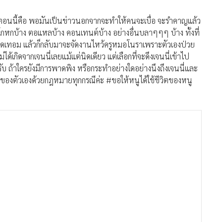
้รับตอนนี้คือ พอมันเป็นข่าวนอกจากจะทำให้คนจะเบื่อ จะรำคาญแล้ว
โกหกบ้าง ตอแหลบ้าง คอนเทนต์บ้าง อย่างอื่นบลาๆๆๆ บ้าง ทั้งที่
ปิดเทอม แล้วก็กลับมาจะจัดงานไหว้ครูหมอโนราเพราะตัวเองป่วย
ม่ได้เกิดจากเจนนี่เลยแม้แต่นิดเดียว แต่เลือกที่จะดึงเจนนี่เข้าไป
ับ ถ้าใครยังมีการพาดพิง หรือกระทำอย่างใดอย่างนึงถึงเจนนี่และ
ิของตัวเองด้วยกฎหมายทุกกรณีค่ะ #ขอให้หนูได้ใช้ชีวิตของหนู
ต่อรองราคาเพราะเจนนี่เพิ่งทราบว่าราคามันสูง แต่ตอนนั้นทาง
ยู่เรื่อยๆ เจนนี่ก็มีการแจ้งไปแล้วว่าถ้าอย่างนั้นให้ไปขายคนอื่น
ปสักพักใหญ่ๆ เค้าแจ้งผ่านแม่เกตุมาว่าลดราคาได้แล้วตามที่เจนนี่
ุผลส่วนตัวที่ไม่มีใครเข้าใจเท่าเจนนี่ เจนนี่ขอยืนยันตรงนี้เลยนะ
จะซื้อไม่เคยมีการโอนเงินวางมัดจำมีแค่คุยกันครั้งเดียวแล้วตกลง
ละการที่เจนนี่จะไม่ซื้อคืนก็ไม่ใช่ความผิดของเจนนี่ค่ะ