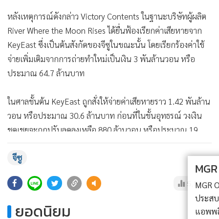
หลังเหตุการณ์ดังกล่าว Victory Contents ในฐานะบริษัทผู้ผลิต
River Where the Moon Rises ได้ยื่นฟ้องเรียกค่าเสียหายจาก
KeyEast ซึ่งเป็นต้นสังกัดของจีซูในขณะนั้น โดยเรียกร้องค่าใช้
จ่ายเพิ่มเติมจากการถ่ายทำใหม่เป็นเงิน 3 พันล้านวอน หรือ
ประมาณ 64.7 ล้านบาท
ในศาลชั้นต้น KeyEast ถูกสั่งให้จ่ายค่าเสียหายราว 1.42 พันล้าน
วอน หรือประมาณ 30.6 ล้านบาท ก่อนที่ในชั้นอุทธรณ์ วงเงิน
ชดเชยจะถูกปรับลดลงเหลือ 880 ล้านวอน หรือประมาณ 19
ล้านบาท และล่าสุดเมื่อ KeyEast ถอนอุทธรณ์ต่อศาลฎีกา คำ
จีซู
ตัดสินดังกล่าวจึงมีผลสิ้นสุดอย่างเป็นทางการ
MGR Online ใช้คุกกี้ (Cookies)
5,892
MGR Online ใช้คุกกี้ เพื่อจัดการข้อมูลส่วนบุคคลเพื่อนำเสนอ
ประสบการณ์คอนเทนต์ที่ดีที่สุดให้กับผู้อ่านบนเว็บไซต์ และ
ยอดนิยม
แอพพลิเคชั่น
เงื่อนไขการใช้งานเว็บไซต์
และ
นโยบายสิทธิ