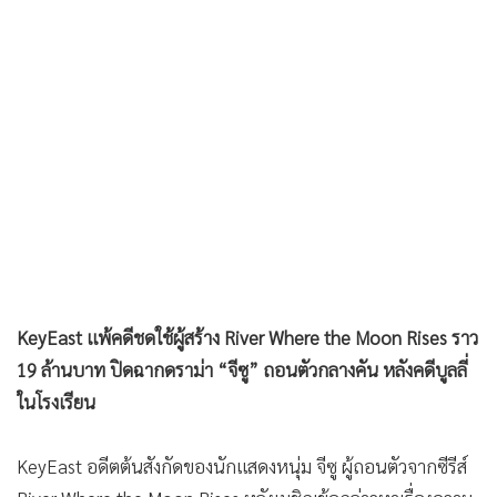
•
เกม
•
วิทยาศาสตร์
•
SMEs
•
หุ้น
•
อินโดจีน
•
กองทุนรวม
•
Celeb Online
•
Factcheck
•
ญี่ปุ่น
•
News1
KeyEast แพ้คดีชดใช้ผู้สร้าง River Where the Moon Rises ราว
•
Gotomanager
19 ล้านบาท ปิดฉากดราม่า “จีซู” ถอนตัวกลางคัน หลังคดีบูลลี่
ในโรงเรียน
KeyEast อดีตต้นสังกัดของนักแสดงหนุ่ม จีซู ผู้ถอนตัวจากซีรีส์