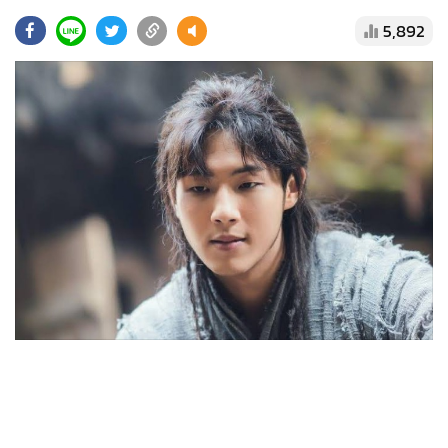
•
Good health & Well-being
5,892
•
Green Innovation & SD
•
Management & HR
•
MGR Live
•
Infographic
•
การเมือง
•
ท่องเที่ยว
•
กีฬา
•
ต่างประเทศ
•
Special Scoop
•
เศรษฐกิจ-ธุรกิจ
•
จีน
•
ชุมชน-คุณภาพชีวิต
•
อาชญากรรม
•
Motoring