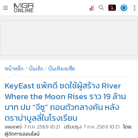
•
หน้าหลัก
•
ทันเหตุการณ์
•
ภาคใต้
•
ภูมิภาค
•
Online Section
หน้าหลัก
บันเทิง
บันเทิงเอเชีย
•
บันเทิง
•
ผู้จัดการรายวัน
KeyEast แพ้คดี ชดใช้ผู้สร้าง River
•
คอลัมนิสต์
Where the Moon Rises ราว 19 ล้าน
•
ละคร
บาท ปม “จีซู” ถอนตัวกลางคัน หลัง
•
CbizReview
ดราม่าบูลลี่ในโรงเรียน
•
Cyber BIZ
เผยแพร่:
7 ก.ค. 2569 10:21
ปรับปรุง:
7 ก.ค. 2569 10:21
โดย:
•
ผู้จัดกวน
ผู้จัดการออนไลน์