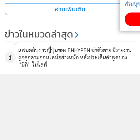
ส่วนบุคคล
อ่านเพิ่มเติม
รับทราบ
ข่าวในหมวดล่าสุด
แฟนคลับชาวญี่ปุ่นของ ENHYPEN ฆ่าตัวตาย มีรายงาน
1
ถูกคุกคามออนไลน์อย่างหนัก หลังประเด็นคำพูดของ
“นิกิ” ในไลฟ์
2
"จางดงกอน" โผล่ช่องยูทูบภรรยา สยบข่าวลือทำ
3
ศัลยกรรม หลังภาพงานอีเวนต์ทำชาวเน็ตสงสัย
ดาราฮ่องกงแฉหนุ่มรุ่นลูกลวงรัก หวังตุ๋นเงินหลักล้าน แต่
4
รู้ทัน สวนกลับ “คิดว่าพี่อยู่มา 61 ปีแล้วจะเป็นหมูรอ
เชือดหรือไง?”