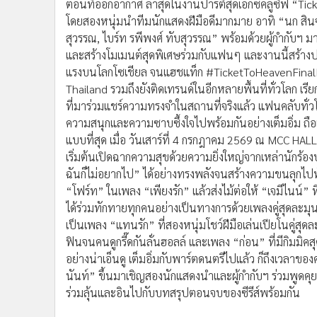
•
Management & HR
ตอนที่ออกอากาศ ล่าสุดในงานปาร์ตี้สุดเอ็กซ์คลูซีฟ “Tic
โดยสองหนุ่มนำทีมนักแสดงฝีมือดีมากมาย อาทิ “นก สินจัย 
•
MGR Live
สุวรรณ, ไบร์ท รพีพงศ์ ทับสุวรรณ” พร้อมด้วยผู้กำกับ
•
Infographic
และสร้างโมเมนต์สุดพิเศษร่วมกับแฟนๆ และงานนี้สร้างป
•
การเมือง
แรงบนโลกโซเชียล จนแฮชแท็ก #TicketToHeavenFinalEP
•
ท่องเที่ยว
Thailand รวมถึงยังติดเทรนด์ในอีกหลายพื้นที่ทั่วโลก 
•
กีฬา
ที่มาร่วมแชร์ความทรงจำในสถานที่จริงแล้ว แฟนคลับทั่ว
•
ต่างประเทศ
ความสนุกและความซาบซึ้งใจไปพร้อมกันอย่างเต็มอิ่ม ถื
•
Special Scoop
แบบที่สุด เมื่อ วันเสาร์ที่ 4 กรกฎาคม 2569 ณ MCC HALL
•
เศรษฐกิจ-ธุรกิจ
เริ่มต้นเปิดฉากความสุขด้วยความยิ่งใหญ่จากเหล่านักร้อง
ฉันก็ไม่อยากไป” ได้อย่างทรงพลังจนสร้างความขนลุกไปทั้ง
•
จีน
“โฟร์ท” ในเพลง “เพียงรัก” แล้วส่งไม้ต่อให้ “เจมีไนน์” ท
•
ชุมชน-คุณภาพชีวิต
ได้ร่วมทักทายทุกคนอย่างเป็นทางการด้วยเพลงคู่สุดละมุน
•
อาชญากรรม
เป็นเพลง “แทนรัก” ที่สองหนุ่มโชว์ฝีมือเล่นเปียโนคู่สุ
•
Motoring
ฟินจนคนดูกรี๊ดกันลั่นฮอลล์ และเพลง “ก่อน” ที่มีกิมมิค
•
เกม
อย่างน่าเอ็นดู เต็มอิ่มกับพาร์ตดนตรีไปแล้ว ก็ถึงเวลาข
•
วิทยาศาสตร์
นันท์” ขึ้นมาเชิญสองนักแสดงนำและผู้กำกับฯ ร่วมพูดคุย
•
SMEs
ร่วมลุ้นและอินไปกับบทสรุปตอนจบของซีรีส์พร้อมกัน
•
หุ้น