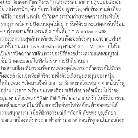
ket to Heaven Fan Party” ก็ได้รังสรรค์มวลความสุขแบบเต็มอิ่ม
เปล่งพานิช, อั๋น ชัยพร โอลิเวีย พูพาร์ต, อชิ พีระกานต์ เตียว
ฯ มากฝีมือ “ออฟ นพณัช ชัยวิมล” มาร่วมถ่ายทอดความประทับใจ
รากฏการณ์ความปังแบบฉุดไม่อยู่ การันตีด้วยกระแสตอบรับที่ร้อน
 พุ่งทะยานขึ้น เทรนด์ X “อันดับ 1” Worldwide และ
เรียกว่ามวลความสุขล้นทะลักสะเทือนทั้งฮอลล์จริงๆ นอกจากแฟนๆ
โลกที่รับชมแบบ Live Streaming ผ่านทาง “TTM LIVE” ก็ได้รับ
อเป็นการปิดฉากการเดินทางของซีรีส์ลงอย่างงดงามและสมบูรณ์
 ชั้น 3 เดอะมอลล์ไลฟ์สโตร์ บางกะปิ ที่ผ่านมา
ประสานเสียง ที่มาร่วมร้องบทเพลงสุดไพเราะ “ถ้าสวรรค์ไม่มีเธอ
ฮอลล์ ก่อนจะเพิ่มดีกรีความซึ้งด้วยเสียงนุ่มละมุนของหนุ่ม
ี่หยิบเพลง “เกิดมาเพื่อรักเธอ” มาร้องสะกดใจแฟน ๆ จากนั้นทั้งคู่
อย่าง “เวลา” พร้อมขนเพลงฮิตมาเสิร์ฟอย่างต่อเนื่อง ไม่ว่าจะ
ดละมุน ตามด้วยเพลง “Rain Fall” ที่จำลองฉากน่ารัก ในซีรีส์มาชวน
สุดเท่ด้วยฉากเจมีไนน์ขี่มอเตอร์ไซค์พาโฟร์ทซ้อนท้ายออกมาได้
องความสนุกสนาน เมื่อพิธีกรอารมณ์ดี “ก๊อตจิ ทัชชกร บุญลัภยา
 บอกเล่าเบื้องหลังการถ่ายทำอย่างออกรส ก่อนที่ทุกคนในฮอลล์จะ