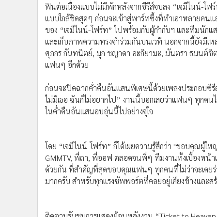
ฟินต่อเนื่องแบบไม่มีพักหลังจากซีรีส์จบลง “เจมีไนน์-
•
อินโดจีน
แบบใกล้ชิดสุดๆ ก่อนจะเข้าสู่พาร์ทซึ้งที่ทำเอาหลาย
•
กองทุนรวม
ของ “เจมีไนน์-โฟร์ท” ไปพร้อมกับผู้กำกับฯ และทีมนักแสดง 
•
Celeb Online
และเก็บภาพความทรงจำร่วมกันบนเวที นอกจากนี้ยังมีเหล่านั
•
Factcheck
ศุภกร กันทนิตย์, มุก ชญาดา อะกิยามะ, มันตรา ธมนต์ชิ
•
ญี่ปุ่น
แฟนๆ อีกด้วย
•
News1
•
Gotomanager
ก่อนจะปิดฉากค่ำคืนอันแสนพิเศษนี้ด้วยเพลงประกอบซีรีส
ไม่มีเธอ ฉันก็ไม่อยากไป” งานนี้บอกเลยว่าแฟนๆ ทุกคน
ในค่ำคืนอันแสนอบอุ่นนี้ไปอย่างจุใจ
โดย “เจมีไนน์-โฟร์ท” ก็ได้เผยความรู้สึกว่า "ขอบคุณผู้ใ
GMMTV, พี่ถา, พี่ออฟ ตลอดจนพี่ๆ ทีมงานทั้งเบื้องหน้าและเ
ด้วยกัน ที่สำคัญที่สุดขอบคุณแฟนๆ ทุกคนที่ไม่ว่าจะเคย
มากครับ สำหรับทุกแรงซัพพอร์ตที่คอยอยู่เคียงข้างและสร้
ติดตามรับชมการแสดงย้อนหลังงาน “Ticket to Heaven Fa