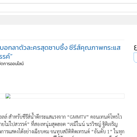
ี่ใช้
งมือบอกลาตัวละครสุดซาบซึ้ง ซีรีส์คุณภาพกระแส
ine
รรค์”
้นสูง
้จัดการออนไลน์
ลล์ สำหรับซีรีส์น้ำดีกระแสแรงจาก “GMMTV” คอนเทนต์โพรไว
ยไม่ไปสวรรค์” ที่สองหนุ่มสุดฮอต “เจมีไนน์ นรวิชญ์ ฐิติเจริญ
ภาพการแสดงได้อย่างเฉียบคม จนทุบสถิติติดเทรนด์ “อันดับ 1” ในทุก