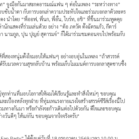
โฟร์ท” จูงมือกันมาสะกดอารมณ์แฟน ๆ ต่อในเพลง “ระหว่างทาง”
คนแอบซับน้ำตา กับการบอกเล่าความประทับใจและร่วมบอกลาตัวละคร
นำโดย “พี่ออฟ, พี่นก, พี่อั๋น, ไบร์ท, อชิ” ที่ขึ้นมาร่วมพูดคุย
กแสดงที่ร่วมเล่นด้วย อย่าง “ต้อ ภควัต ตั้งฉัตรแก้ว, กีตาร์
ตา นามกูล, ปุน ปุญย์ สุตารมจ์” ก็ได้มาร่วมชมตอนจบไปพร้อมกับ
์ที่สองหนุ่มตั้งใจมอบให้แฟนๆ อย่างอบอุ่นในเพลง “ถ้าสวรรค์
ได้รับมวลความสุขกลับบ้าน พร้อมเก็บโมเมนต์การบอกลาสุดซาบซึ้ง
หญ่ทุกท่านที่มอบโอกาสให้ผมได้เรียนรู้และทำสิ่งใหม่ๆ ขอบคุณ
บื้องหลังทุกฝ่าย ที่ทุ่มเทแรงกายแรงใจสร้างสรรค์ซีรีส์เรื่องนี้ไป
ร่วมทางกันมา หรือกำลังจะก้าวเดินต่อไปด้วยกัน ดีใจและขอบคุณ
างวันดีๆ ให้แก่กัน ขอบคุณจากใจจริงครับ"
n Party” ได้ตั้งแต่วันที่ 18 กรกฎาคม 2569 เวลา 10.00 น.