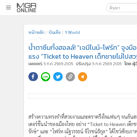
เลือกเครื่องมือท
•
หน้าหลัก
ค้นหา
•
ทันเหตุการณ์
หน้าหลัก
บันเทิง
Y World
Google
•
ภาคใต้
น้ำตาซึมทั้งฮอลล์! “เจมีไนน์-โฟร์ท” จู
•
ภูมิภาค
MGR Onl
แรง “Ticket to Heaven เด็กชายไม่ไปสว
•
Online Section
ค้นหาขั
เผยแพร่:
5 ก.ค. 2569 21:05
ปรับปรุง:
5 ก.ค. 2569 21:05
โดย: ผู
•
บันเทิง
•
ผู้จัดการรายวัน
•
คอลัมนิสต์
•
ละคร
•
CbizReview
•
Cyber BIZ
•
ผู้จัดกวน
สร้างความทรงจำที่สวยงามและตราตรึงใจแฟนๆ จนล้นฮอ
•
Good health & Well-being
เดอร์ชั้นนำของเมืองไทย อย่าง “Ticket to Heaven เด็กชา
•
Green Innovation & SD
รักษ์” และ “โฟร์ท ณัฐวรรธน์ จิโรชน์ธิกุล” ได้โชว์ศักย