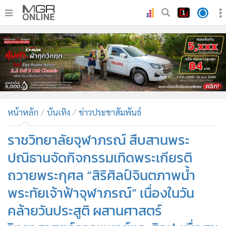
•
หน้าหลัก
•
ทันเหตุการณ์
•
ภาคใต้
•
ภูมิภาค
•
Online Section
หน้าหลัก
บันเทิง
ข่าวประชาสัมพันธ์
•
บันเทิง
•
ผู้จัดการรายวัน
ราชวิทยาลัยจุฬาภรณ์ สืบสานพระ
•
คอลัมนิสต์
ปณิธานจัดกิจกรรมเทิดพระเกียรติ
•
ละคร
ถวายพระกุศล “สิริศิลป์จินตภาพน้ำ
•
CbizReview
พระทัยเจ้าฟ้าจุฬาภรณ์” เนื่องในวัน
•
Cyber BIZ
คล้ายวันประสูติ ผสานศาสตร์
•
ผู้จัดกวน