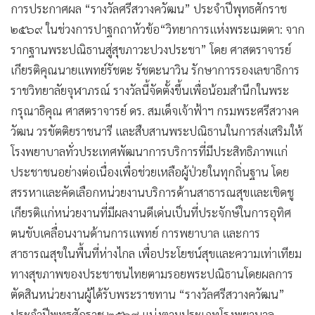
การประกาศผล “รางวัลศรีสวางควัฒน” ประจำปีพุทธศักราช
๒๕๖๙ ในช่วงการปาฐกถาหัวข้อ“วิทยาการแห่งพระเมตตา: จาก
รากฐานพระปณิธานสู่สุขภาวะปวงประชา” โดย ศาสตราจารย์
เกียรติคุณนายแพทย์รัชตะ รัชตะนาวิน รักษาการรองเลขาธิการ
ราชวิทยาลัยจุฬาภรณ์ รางวัลนี้จัดตั้งขึ้นเพื่อน้อมสำนึกในพระ
กรุณาธิคุณ ศาสตราจารย์ ดร. สมเด็จเจ้าฟ้าฯ กรมพระศรีสวางค
วัฒน วรขัตติยราชนารี และสืบสานพระปณิธานในการส่งเสริมให้
โรงพยาบาลทั่วประเทศพัฒนาการบริการที่มีประสิทธิภาพแก่
ประชาชนอย่างต่อเนื่องเพื่อช่วยเหลือผู้ป่วยในทุกถิ่นฐาน โดย
สรรหาและคัดเลือกหน่วยงานบริการด้านสาธารณสุขและเชิดชู
เกียรติแก่หน่วยงานที่มีผลงานดีเด่นเป็นที่ประจักษ์ในการอุทิศ
ตนขับเคลื่อนงานด้านการแพทย์ การพยาบาล และการ
สาธารณสุขในพื้นที่ห่างไกล เพื่อประโยชน์สุขและความเท่าเทียม
ทางสุขภาพของประชาชนไทยตามรอยพระปณิธานโดยผลการ
ตัดสินหน่วยงานผู้ได้รับพระราชทาน “รางวัลศรีสวางควัฒน”
ประจำปีพุทธศักราช ๒๕๖๙ แบ่งตามประเภทโรงพยาบาล