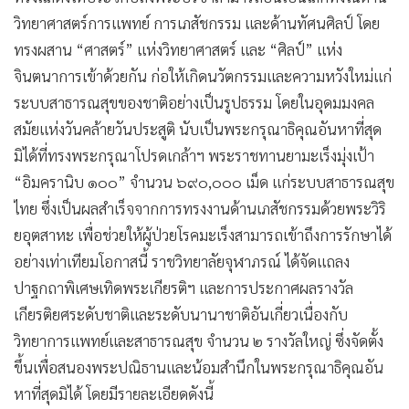
วิทยาศาสตร์การแพทย์ การเภสัชกรรม และด้านทัศนศิลป์ โดย
ทรงผสาน “ศาสตร์” แห่งวิทยาศาสตร์ และ “ศิลป์” แห่ง
จินตนาการเข้าด้วยกัน ก่อให้เกิดนวัตกรรมและความหวังใหม่แก่
ระบบสาธารณสุขของชาติอย่างเป็นรูปธรรม โดยในอุดมมงคล
สมัยแห่งวันคล้ายวันประสูติ นับเป็นพระกรุณาธิคุณอันหาที่สุด
มิได้ที่ทรงพระกรุณาโปรดเกล้าฯ พระราชทานยามะเร็งมุ่งเป้า
“อิมครานิบ ๑๐๐” จำนวน ๖๙๐,๐๐๐ เม็ด แก่ระบบสาธารณสุข
ไทย ซึ่งเป็นผลสำเร็จจากการทรงงานด้านเภสัชกรรมด้วยพระวิริ
ยอุตสาหะ เพื่อช่วยให้ผู้ป่วยโรคมะเร็งสามารถเข้าถึงการรักษาได้
อย่างเท่าเทียมโอกาสนี้ ราชวิทยาลัยจุฬาภรณ์ ได้จัดแถลง
ปาฐกถาพิเศษเทิดพระเกียรติฯ และการประกาศผลรางวัล
เกียรติยศระดับชาติและระดับนานาชาติอันเกี่ยวเนื่องกับ
วิทยาการแพทย์และสาธารณสุข จำนวน ๒ รางวัลใหญ่ ซึ่งจัดตั้ง
ขึ้นเพื่อสนองพระปณิธานและน้อมสำนึกในพระกรุณาธิคุณอัน
หาที่สุดมิได้ โดยมีรายละเอียดดังนี้