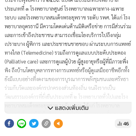
ประเภทที่ ๑ โรงพยาบาลศูนย์ โรงพยาบาลเฉพาะทาง-เฉพาะ
ระบบ และโรงพยาบาลสมเด็จพระยุพราช ระดับ รพศ. ได้แก่ โรง
พยาบาลอุดรธานี มีความโดดเด่นด้านมิติเครือข่าย การมีส่วนร่วม
และการเข้าถึงประชาชน สามารถเชื่อมโยงบริการไปถึงกลุ่ม
เปราะบาง ผู้พิการ และประชาชนชายขอบ ผ่านระบบการแพทย์
ทางไกล (Telemedicine) รวมถึงการดูแลแบบประคับประคอง
(Palliative care) และการดูแลผู้ป่วย ผู้สูงอายุหรือผู้ที่มีภาวะพึ่ง
พิง ถึงบ้านโดยบุคลากรทางการแพทย์หรือผู้ดูแลมืออาชีพอีกทั้ง
ยังมีแบบอย่างที่งดงามของการบูรณาการพลังชุมชนและศรัทธา
ร่วมกับวัดและองค์กรปกครองส่วนท้องถิ่น จนฝังรากเป็น
วัฒนธรรมองค์กรที่ยั่งยืนประเภทที่ ๒ โรงพยาบาลทั่วไปและโรง
พยาบาลสมเด็จพระยุพราช ระดับ รพท. ได้แก่ โรงพยาบาล
แสดงเพิ่มเติม
ปัตตานี ที่แสดงให้เห็นถึงความเข้าใจในบริบทความเชื่อ ศาสนา
46
และวิถีชีวิตพหุวัฒนธรรมที่สามารถอยู่ร่วมกันได้ท่ามกลางความ
ท้าทายด้านความมั่นคง มีเครือข่ายภาคประชาชน ผู้นำศาสนา