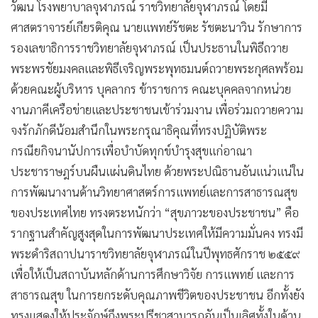
วัฒน โรงพยาบาลจุฬาภรณ์ ราชวิทยาลัยจุฬาภรณ์ โดยมี
•
เกม
ศาสตราจารย์เกียรติคุณ นายแพทย์รัชตะ รัชตะนาวิน รักษาการ
•
วิทยาศาสตร์
รองเลขาธิการราชวิทยาลัยจุฬาภรณ์ เป็นประธานในพิธีถวาย
•
SMEs
พระพรชัยมงคลและพิธีเจริญพระพุทธมนต์ถวายพระกุศลพร้อม
•
หุ้น
ด้วยคณะผู้บริหาร บุคลากร ข้าราชการ คณะบุคคลจากหน่วย
•
อินโดจีน
งานภาคีเครือข่ายและประชาชนเข้าร่วมงาน เพื่อร่วมถวายความ
•
กองทุนรวม
จงรักภักดีน้อมสำนึกในพระกรุณาธิคุณที่ทรงปฏิบัติพระ
•
Celeb Online
กรณียกิจนานัปการเพื่อบำบัดทุกข์บำรุงสุขแก่อาณา
•
Factcheck
ประชาราษฎร์บนผืนแผ่นดินไทย ด้วยพระปณิธานอันแน่วแน่ใน
•
ญี่ปุ่น
การพัฒนางานด้านวิทยาศาสตร์การแพทย์และการสาธารณสุข
•
News1
ของประเทศไทย ทรงตระหนักว่า “สุขภาวะของประชาชน” คือ
•
Gotomanager
รากฐานสำคัญสูงสุดในการพัฒนาประเทศให้มีความมั่นคง ทรงมี
พระดำริสถาปนาราชวิทยาลัยจุฬาภรณ์ในปีพุทธศักราช ๒๕๕๙
เพื่อให้เป็นสถาบันหลักด้านการศึกษาวิจัย การแพทย์ และการ
สาธารณสุข ในการยกระดับคุณภาพชีวิตของประชาชน อีกทั้งยัง
ทรงแสดงให้ประจักษ์ถึงพระปรีชาสามารถอันเป็นเลิศทั้งในด้าน