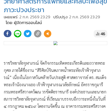
วิทยาศาสตร์การแพทย์และศิลปะเพื่อสุข
•
Good health & Well-being
ภาวะปวงประชา
•
Green Innovation & SD
•
Management & HR
เผยแพร่:
2 ก.ค. 2569 23:29
ปรับปรุง:
2 ก.ค. 2569 23:29
โดย: ผู้จัดการออนไลน์
•
MGR Live
•
Infographic
46
•
การเมือง
•
ท่องเที่ยว
•
กีฬา
•
ต่างประเทศ
ราชวิทยาลัยจุฬาภรณ์ จัดกิจกรรมเทิดพระเกียรติและถวายพระ
•
Special Scoop
กุศล ภายใต้ชื่องาน “สิริศิลป์จินตภาพน้ำพระทัยเจ้าฟ้าจุฬาภ
•
เศรษฐกิจ-ธุรกิจ
รณ์” เนื่องในโอกาสวันคล้ายวันประสูติ ศาสตราจารย์ ดร. สมเด็จ
•
จีน
พระเจ้าน้องนางเธอ เจ้าฟ้าจุฬาภรณวลัยลักษณ์ อัครราชกุมารี
กรมพระศรีสวางควัฒน วรขัตติยราชนารี องค์ประธานและนายก
•
ชุมชน-คุณภาพชีวิต
สภาราชวิทยาลัยจุฬาภรณ์ ที่เวียนมาบรรจบอีกวาระหนึ่งในวันที่
•
อาชญากรรม
๔ กรกฎาคม ๒๕๖๙ โดยงานจัดขึ้น ณ อาคารกรมพระศรีสวางค
•
Motoring