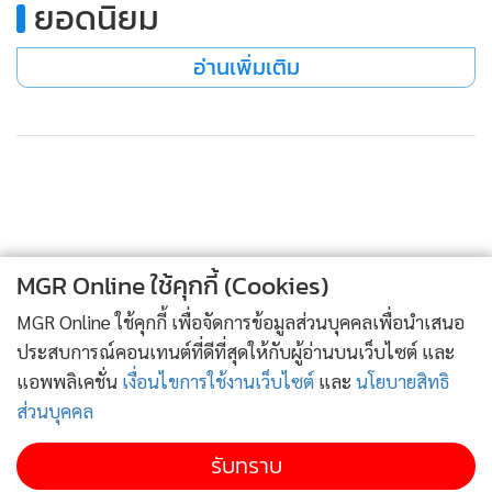
ยอดนิยม
และ อสม. ที่เข้มแข็งผ่านการสร้าง Role model ในการดูแล
สุขภาพ อีกทั้งยังโดดเด่นด้วยการนำเทคโนโลยีขั้นสูงและ AI มา
อ่านเพิ่มเติม
ใช้พัฒนา Patient journey ในห้องฉุกเฉิน และการสร้าง flood
dashboard เพื่อบริหารจัดการเครื่องมือแพทย์และกำลังคนได้
อย่างทันท่วงทีในยามวิกฤตประเภทที่ ๓ โรงพยาบาลชุมชนและ
โรงพยาบาลสมเด็จพระยุพราช ระดับ รพช. ได้แก่ โรงพยาบาล
เทพา อำเภอเทพา จังหวัดสงขลา มุ่งเน้นการบริการปฐมภูมิที่
ยั่งยืน ตอบสนองปัญหาสุขภาพที่เป็นความต้องการที่แท้จริงของ
ชาวบ้านในพื้นที่ที่มีความหลากหลายทางวัฒนธรรมและข้อจำกัด
MGR Online ใช้คุกกี้ (Cookies)
ด้านความมั่นคงสามารถสร้างความผูกพัน ร่วมแก้ปัญหากับภาคี
MGR Online ใช้คุกกี้ เพื่อจัดการข้อมูลส่วนบุคคลเพื่อนำเสนอ
เครือข่ายระดับอำเภอได้อย่างเป็นรูปธรรม นับเป็นจุดแข็งที่แสดง
ประสบการณ์คอนเทนต์ที่ดีที่สุดให้กับผู้อ่านบนเว็บไซต์ และ
ถึงหัวใจของการสาธารณสุขเพื่อชุมชน ประเภทที่ ๔ โรงพยาบาล
แอพพลิเคชั่น
เงื่อนไขการใช้งานเว็บไซต์
และ
นโยบายสิทธิ
ส่งเสริมสุขภาพตำบลและสถานีอนามัยเฉลิมพระเกียรติ ๖๐
ส่วนบุคคล
พรรษา นวมินทราชินีได้แก่ โรงพยาบาลส่งเสริมสุขภาพตำบล
รับทราบ
กระทุ่มล้ม อำเภอสามพราน จังหวัดนครปฐม เป็นต้นแบบของ