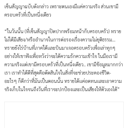
•
เกม
เซ็นสัญญาฉบับดังกล่าว เพราะตนเองมีแค่ความจริง ส่วนเขามี
•
วิทยาศาสตร์
ครอบครัวที่เป็นหนึ่งเดียว
•
SMEs
“ในวันนั้น (ที่เซ็นสัญญาปิดปากพร้อมหน้ากับครอบครัว) ทราย
•
หุ้น
ไม่ได้มีเสียง/หรืออำนาจในการต่อรองเรื่องความไม่ยุติธรรม...
•
อินโดจีน
ทรายยังไร่บ้านที่ภาคใต้และบินมาเจอครอบครัวเพื่อเล่าทุกๆ
•
กองทุนรวม
อย่างให้เขาฟังเพื่อหวังว่าจะได้ความรักความเข้าใจ ในมือเรามี
•
Celeb Online
ความจริงแต่เขามีครอบครัวที่เป็นหนึ่งเดียว.. เขามีข้อมูลมากกว่า
•
Factcheck
เรา เราทำได้ดีที่สุดคือตัดสินใจในสิ่งที่จะช่วยประคองชีวิต-
•
ญี่ปุ่น
อะไรๆ ก็ดีกว่าที่มันเป็นตอนนั้น ทรายได้แค่อดทนและเอาความ
•
News1
จริงเก็บในใจจนถึงวันที่เราจะปกป้องและเป็นเสียงให้ตัวเองได้”
•
Gotomanager