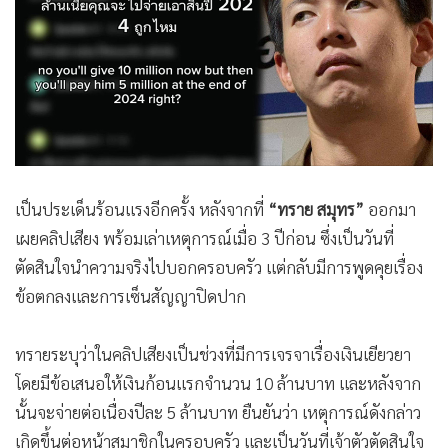
•
Good health & Well-being
•
Green Innovation & SD
•
Management & HR
•
MGR Live
•
Infographic
•
การเมือง
•
ท่องเที่ยว
เป็นประเด็นร้อนแรงอีกครั้ง หลังจากที่
“ทราย สมุทร”
ออกมา
•
กีฬา
เผยคลิปเสียง พร้อมเล่าเหตุการณ์เมื่อ 3 ปีก่อน ซึ่งเป็นวันที่
•
ต่างประเทศ
ตัดสินใจนำความจริงไปบอกครอบครัว แต่กลับมีการพูดคุยเรื่อง
•
Special Scoop
ข้อตกลงและการเซ็นสัญญาปิดปาก
•
เศรษฐกิจ-ธุรกิจ
•
จีน
ทรายระบุว่าในคลิปเสียงเป็นช่วงที่มีการเจรจาเรื่องเงินเยียวยา
•
ชุมชน-คุณภาพชีวิต
โดยมีข้อเสนอให้เงินก้อนแรกจำนวน 10 ล้านบาท และหลังจาก
•
อาชญากรรม
นั้นจะจ่ายต่อเนื่องปีละ 5 ล้านบาท ยืนยันว่า เหตุการณ์ดังกล่าว
•
Motoring
เกิดขึ้นต่อหน้าสมาชิกในครอบครัว และเป็นวันที่เจ้าตัวตัดสินใจ