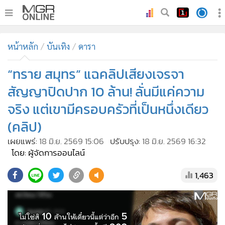
•
หน้าหลัก
หน้าหลัก
บันเทิง
ดารา
•
ทันเหตุการณ์
•
“ทราย สมุทร” แฉคลิปเสียงเจรจา
ภาคใต้
•
ภูมิภาค
สัญญาปิดปาก 10 ล้าน! ลั่นมีแค่ความ
•
Online Section
จริง แต่เขามีครอบครัวที่เป็นหนึ่งเดียว
•
บันเทิง
(คลิป)
•
ผู้จัดการรายวัน
เผยแพร่:
18 มิ.ย. 2569 15:06
ปรับปรุง:
18 มิ.ย. 2569 16:32
•
คอลัมนิสต์
โดย: ผู้จัดการออนไลน์
•
ละคร
1,463
•
CbizReview
•
Cyber BIZ
•
ผู้จัดกวน