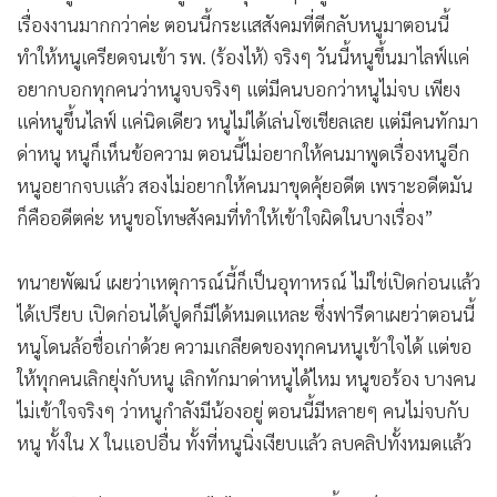
เรื่องงานมากกว่าค่ะ ตอนนี้กระแสสังคมที่ตีกลับหนูมาตอนนี้
ทำให้หนูเครียดจนเข้า รพ. (ร้องไห้) จริงๆ วันนี้หนูขึ้นมาไลฟ์แค่
อยากบอกทุกคนว่าหนูจบจริงๆ แต่มีคนบอกว่าหนูไม่จบ เพียง
แค่หนูขึ้นไลฟ์ แค่นิดเดียว หนูไม่ได้เล่นโซเชียลเลย แต่มีคนทักมา
ด่าหนู หนูก็เห็นข้อความ ตอนนี้ไม่อยากให้คนมาพูดเรื่องหนูอีก
หนูอยากจบแล้ว สองไม่อยากให้คนมาขุดคุ้ยอดีต เพราะอดีตมัน
ก็คืออดีตค่ะ หนูขอโทษสังคมที่ทำให้เข้าใจผิดในบางเรื่อง”
ทนายพัฒน์ เผยว่าเหตุการณ์นี้ก็เป็นอุทาหรณ์ ไม่ใช่เปิดก่อนแล้ว
ได้เปรียบ เปิดก่อนได้ปูดก็มีได้หมดแหละ ซึ่งฟารีดาเผยว่าตอนนี้
หนูโดนล้อชื่อเก่าด้วย ความเกลียดของทุกคนหนูเข้าใจได้ แต่ขอ
ให้ทุกคนเลิกยุ่งกับหนู เลิกทักมาด่าหนูได้ไหม หนูขอร้อง บางคน
ไม่เข้าใจจริงๆ ว่าหนูกำลังมีน้องอยู่ ตอนนี้มีหลายๆ คนไม่จบกับ
หนู ทั้งใน X ในแอปอื่น ทั้งที่หนูนิ่งเงียบแล้ว ลบคลิปทั้งหมดแล้ว