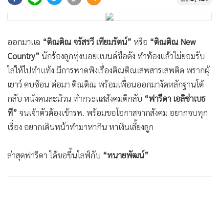
•
Good health & Well-being
•
Green Innovation & SD
•
Management & HR
ออกมาแฉ
“ติณติณ จรัสรวี เทียมรัตน์”
หรือ
“ติณติณ New
•
MGR Live
Country”
นักร้องลูกทุ่งบอยแบนด์ชื่อดัง ทำท้องแล้วไม่ยอมรับ
•
Infographic
ไล่ให้ไปทำแท้ง มีการพาดพิงเรื่องติณติณเสพสารเสพติด พรากผู้
•
การเมือง
เยาว์ คบซ้อน ต่อมา ติณติณ พร้อมเพื่อนออกมางัดหลักฐานโต้
•
ท่องเที่ยว
กลับ หนังคนละม้วน ทำกระแสสังคมตีกลับ
“ฟารีดา เอลิซ่าเบธ
•
กีฬา
ที”
จนเจ้าตัวต้องเข้ารพ. พร้อมขอโอกาสจากสังคม อยากจบทุก
•
ต่างประเทศ
เรื่อง อยากเดินหน้าทำมาหากิน หาเงินเลี้ยงลูก
•
Special Scoop
•
เศรษฐกิจ-ธุรกิจ
ล่าสุดฟารีดา ได้ขอขึ้นไลฟ์กับ
“ทนายพัฒน์”
•
จีน
•
ชุมชน-คุณภาพชีวิต
•
อาชญากรรม
•
Motoring