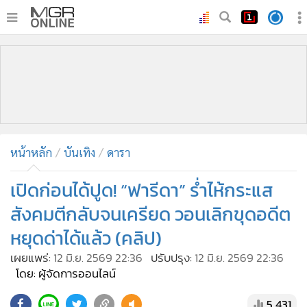
•
หน้าหลัก
•
ทันเหตุการณ์
•
ภาคใต้
•
ภูมิภาค
•
Online Section
หน้าหลัก
บันเทิง
ดารา
•
บันเทิง
•
ผู้จัดการรายวัน
เปิดก่อนได้ปูด! “ฟารีดา” ร่ำไห้กระแส
•
คอลัมนิสต์
สังคมตีกลับจนเครียด วอนเลิกขุดอดีต
•
ละคร
หยุดด่าได้แล้ว (คลิป)
•
CbizReview
เผยแพร่:
12 มิ.ย. 2569 22:36
ปรับปรุง:
12 มิ.ย. 2569 22:36
•
Cyber BIZ
โดย: ผู้จัดการออนไลน์
•
ผู้จัดกวน
5,431