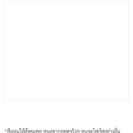
“คือหนูให้สังคมพอ หนูอยากหยุดจริงๆ หนูจะโฟกัสอย่างอื่น