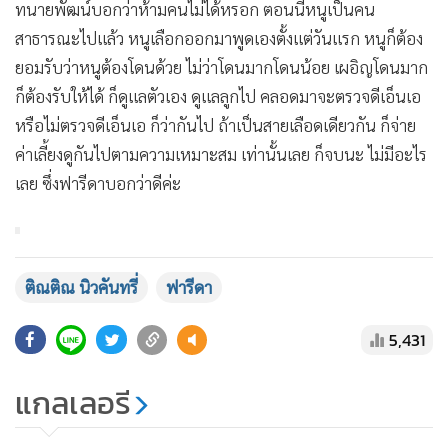
ทนายพัฒน์บอกว่าห้ามคนไม่ได้หรอก ตอนนี้หนูเป็นคน
สาธารณะไปแล้ว หนูเลือกออกมาพูดเองตั้งแต่วันแรก หนูก็ต้อง
ยอมรับว่าหนูต้องโดนด้วย ไม่ว่าโดนมากโดนน้อย เผอิญโดนมาก
ก็ต้องรับให้ได้ ก็ดูแลตัวเอง ดูแลลูกไป คลอดมาจะตรวจดีเอ็นเอ
หรือไม่ตรวจดีเอ็นเอ ก็ว่ากันไป ถ้าเป็นสายเลือดเดียวกัน ก็จ่าย
ค่าเลี้ยงดูกันไปตามความเหมาะสม เท่านั้นเลย ก็จบนะ ไม่มีอะไร
เลย ซึ่งฟารีดาบอกว่าดีค่ะ
@j.moy108
💢หนู“ฟาเหนื่อยแล้วพอเถอะ” ติดต่อ
ผ่านทนายพัฒน์ขอขึ้นไลฟ์เพื่อวอนสังคมขอให้จบกับ
ติณติณ นิวคันทรี่
ฟารีดา
ชั้นสัดทีเถอะ !! “คือหนูอยากหยุด อยากไปโฟกัสเรื่อง
5,431
ทำงานเลี้ยงลูก เพราะกระแสสังคมที่ตีกลับหนูตอนนี้
ทำให้หนูเครียดจนเข้า รพ. ไม่อยากให้คนมายุ่งเรื่อง
แกลเลอรี
ของหนูแล้ว และไม่อยากให้คนมาขุดคุ้ยอดีต เพราะ
อดีตมันก็คืออดีต ตอนนี้หนูโดนล้อชื่อเก่าด้วย โดนทัก