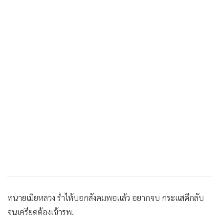
•
เกม
•
วิทยาศาสตร์
•
SMEs
•
หุ้น
•
อินโดจีน
•
กองทุนรวม
•
Celeb Online
•
Factcheck
•
ญี่ปุ่น
•
News1
•
Gotomanager
ทนายเมียหลวง ร่ำไห้บอกสังคมพอแล้ว อยากจบ กระแสตีกลับ
จนเครียดต้องเข้ารพ.