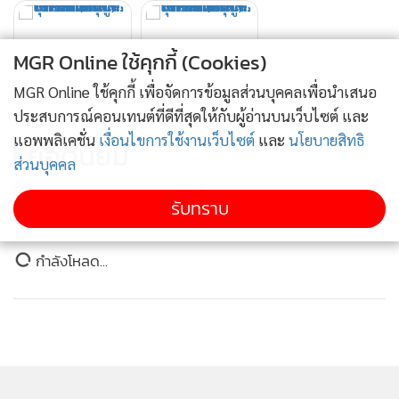
มาด่าด้วยอยากให้สังคมเลิกยุ่งกับหนูสักที เพราะมีหลาย
คนที่ไม่จบทั้งใน X ในแอปอื่น หนูก็อุตส่าห์นิ่งเงียบแล้ว
MGR Online ใช้คุกกี้ (Cookies)
ลบคลิปทั้งหมดแล้ว หนูก็ต้องขอโทษสังคมด้วยที่ทำให้
เข้าใจผิดบางส่วน และขอให้จบ และเลิกยุ่งกับหนูสัก
MGR Online ใช้คุกกี้ เพื่อจัดการข้อมูลส่วนบุคคลเพื่อนำเสนอ
ที” ................
#ทนายพัฒน์
#ฟารีดา
#ติณติณนิวคันทรี่
ประสบการณ์คอนเทนต์ที่ดีที่สุดให้กับผู้อ่านบนเว็บไซต์ และ
♬ เสียงต้นฉบับ - เจ๊มอย108
แอพพลิเคชั่น
เงื่อนไขการใช้งานเว็บไซต์
และ
นโยบายสิทธิ
ยอดนิยม
ส่วนบุคคล
อ่านเพิ่มเติม
รับทราบ
ข่าวในหมวดล่าสุด
“อู๋จุน” โต้เดือด “น้องเอ๋ย” ปมคุกคาม งัดหลักฐานแฉก
1
ลับฝ่ายหญิงเป็นคนขอกอดเอง
2