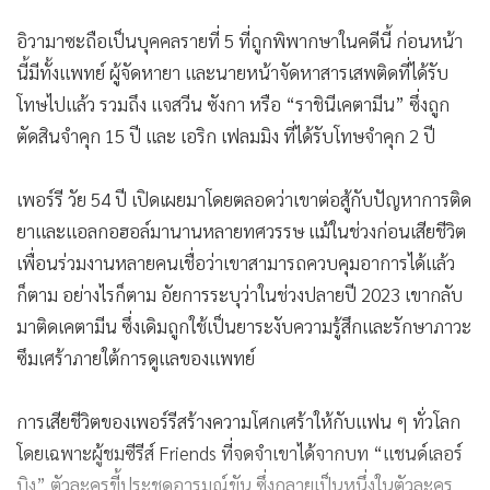
อิวามาซะถือเป็นบุคคลรายที่ 5 ที่ถูกพิพากษาในคดีนี้ ก่อนหน้า
นี้มีทั้งแพทย์ ผู้จัดหายา และนายหน้าจัดหาสารเสพติดที่ได้รับ
โทษไปแล้ว รวมถึง แจสวีน ซังกา หรือ “ราชินีเคตามีน” ซึ่งถูก
ตัดสินจำคุก 15 ปี และ เอริก เฟลมมิง ที่ได้รับโทษจำคุก 2 ปี
เพอร์รี วัย 54 ปี เปิดเผยมาโดยตลอดว่าเขาต่อสู้กับปัญหาการติด
ยาและแอลกอฮอล์มานานหลายทศวรรษ แม้ในช่วงก่อนเสียชีวิต
เพื่อนร่วมงานหลายคนเชื่อว่าเขาสามารถควบคุมอาการได้แล้ว
ก็ตาม อย่างไรก็ตาม อัยการระบุว่าในช่วงปลายปี 2023 เขากลับ
มาติดเคตามีน ซึ่งเดิมถูกใช้เป็นยาระงับความรู้สึกและรักษาภาวะ
ซึมเศร้าภายใต้การดูแลของแพทย์
การเสียชีวิตของเพอร์รีสร้างความโศกเศร้าให้กับแฟน ๆ ทั่วโลก
โดยเฉพาะผู้ชมซีรีส์ Friends ที่จดจำเขาได้จากบท “แชนด์เลอร์
บิง” ตัวละครขี้ประชดอารมณ์ขัน ซึ่งกลายเป็นหนึ่งในตัวละคร