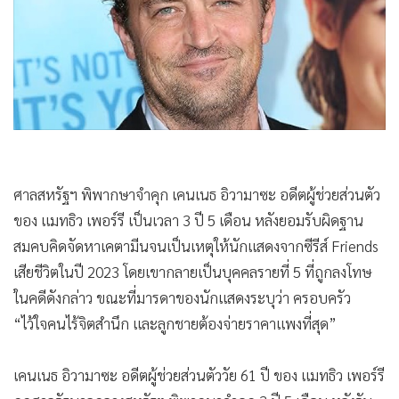
•
Good health & Well-being
•
Green Innovation & SD
•
Management & HR
•
MGR Live
•
Infographic
•
การเมือง
•
ท่องเที่ยว
•
กีฬา
ศาลสหรัฐฯ พิพากษาจำคุก เคนเนธ อิวามาซะ อดีตผู้ช่วยส่วนตัว
ของ แมทธิว เพอร์รี เป็นเวลา 3 ปี 5 เดือน หลังยอมรับผิดฐาน
•
ต่างประเทศ
สมคบคิดจัดหาเคตามีนจนเป็นเหตุให้นักแสดงจากซีรีส์ Friends
•
Special Scoop
เสียชีวิตในปี 2023 โดยเขากลายเป็นบุคคลรายที่ 5 ที่ถูกลงโทษ
•
เศรษฐกิจ-ธุรกิจ
ในคดีดังกล่าว ขณะที่มารดาของนักแสดงระบุว่า ครอบครัว
•
จีน
“ไว้ใจคนไร้จิตสำนึก และลูกชายต้องจ่ายราคาแพงที่สุด”
•
ชุมชน-คุณภาพชีวิต
•
อาชญากรรม
เคนเนธ อิวามาซะ อดีตผู้ช่วยส่วนตัววัย 61 ปี ของ แมทธิว เพอร์รี
•
Motoring