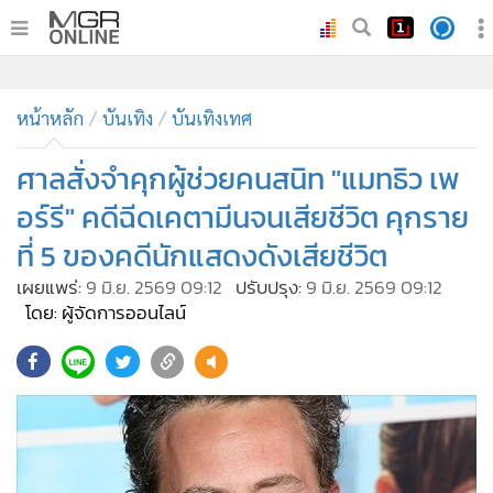
•
หน้าหลัก
•
หน้าหลัก
ทันเหตุการณ์
บันเทิง
บันเทิงเทศ
•
ภาคใต้
ศาลสั่งจำคุกผู้ช่วยคนสนิท "แมทธิว เพ
•
ภูมิภาค
อร์รี" คดีฉีดเคตามีนจนเสียชีวิต คุกราย
•
Online Section
ที่ 5 ของคดีนักแสดงดังเสียชีวิต
•
บันเทิง
เผยแพร่:
9 มิ.ย. 2569 09:12
ปรับปรุง:
9 มิ.ย. 2569 09:12
•
ผู้จัดการรายวัน
โดย: ผู้จัดการออนไลน์
•
คอลัมนิสต์
•
ละคร
•
CbizReview
•
Cyber BIZ
•
ผู้จัดกวน