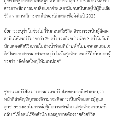
ถูกศาลรัฐบาลกลางสหรัฐฯ พิพากษาจำคุก 3 ปี 5 เดือน หลังรับ
•
เกม
สารภาพข้อหาสมคบคิดแจกจ่ายเคตามีนจนเป็นเหตุให้ผู้อื่นเสีย
•
วิทยาศาสตร์
ชีวิต จากกรณีการจากไปของนักแสดงชื่อดังในปี 2023
•
SMEs
•
หุ้น
อัยการระบุว่า ในช่วงไม่กี่วันก่อนเสียชีวิต อิวามาซะเป็นผู้ฉีดเค
•
อินโดจีน
ตามีนให้เพอร์รีมากกว่า 25 ครั้ง รวมถึงอย่างน้อย 3 ครั้งในวันที่
•
กองทุนรวม
นักแสดงเสียชีวิตภายในอ่างน้ำร้อนที่บ้านพักในนครลอสแอนเจ
•
Celeb Online
ลิส โดยเอกสารของศาลระบุว่า ในวันสุดท้าย เพอร์รีถึงกับบอกผู้
•
Factcheck
ช่วยว่า “ฉีดโดสใหญ่ให้ผมหน่อย”
•
ญี่ปุ่น
•
News1
•
Gotomanager
ซูซาน มอร์ริสัน มารดาของเพอร์รี ส่งจดหมายถึงศาลระบุว่า
หน้าที่สำคัญที่สุดของอิวามาซะคือการเป็นเพื่อนและผู้ดูแล
ลูกชายของเธอในการต่อสู้กับการเสพติด แต่สุดท้ายครอบครัว
กลับ “ไว้ใจคนไร้จิตสำนึก และลูกชายต้องจ่ายด้วยชีวิต”