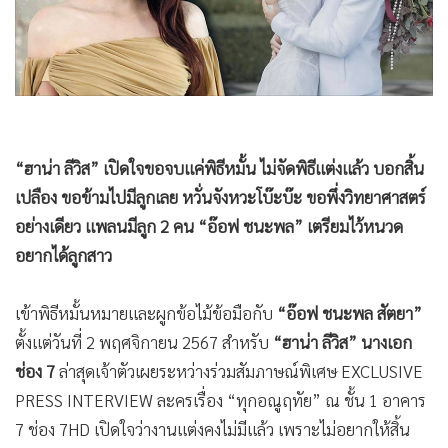
•
Good health & Well-being
•
Green Innovation & SD
•
Management & HR
•
MGR Live
•
Infographic
•
การเมือง
“ฮาน่า ลีวิส” เปิดใจขอจบแค่พิธีหมั้น ไม่จัดพิธีแต่งแล้ว บอกสิ้น
•
ท่องเที่ยว
เปลือง ขอข้ามไปมีลูกเลย หวั่นจังหวะโบ๊ะบ๊ะ ขอพึ่งวิทยาศาสตร์
•
กีฬา
อย่างเดียว แพลนมีลูก 2 คน “อ๊อฟ ชนะพล” เตรียมไว้หนวด
•
ต่างประเทศ
อยากได้ลูกสาว
•
Special Scoop
•
เศรษฐกิจ-ธุรกิจ
เข้าพิธีหมั้นหมายและผูกข้อไม้ข้อมือกับ
“อ๊อฟ ชนะพล สัตยา”
•
จีน
ตั้งแต่วันที่ 2 พฤศจิกายน 2567 สำหรับ
“ฮาน่า ลีวิส” นางเอก
ช่อง 7
ล่าสุดเจ้าตัวเผยระหว่างร่วมสัมภาษณ์พิเศษ EXCLUSIVE
•
ชุมชน-คุณภาพชีวิต
PRESS INTERVIEW ละครเรื่อง “ทุกอณูฤทัย” ณ ชั้น 1 อาคาร
•
อาชญากรรม
7 ช่อง 7HD เปิดใจว่างานแต่งคงไม่มีแล้ว เพราะไม่อยากให้สิ้น
•
Motoring