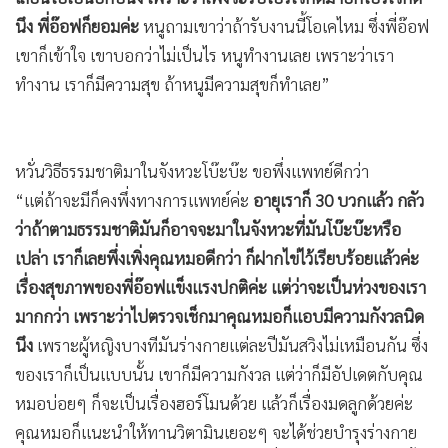
นึง พี่อ๊อฟก็ยอมค่ะ
หนูถามเขาว่าถ้ารับงานนี้โอเคไหม ซึ่งพี่อ๊อฟ
เขาก็เข้าใจ เขาบอกว่าไม่เป็นไร หนูทำงานเลย เพราะว่าเรา
ทำงาน เราก็มีความสุข ถ้าหนูมีความสุขก็ทำเลย”
หวั่นวิธีธรรมชาติมาในจังหวะโบ๊ะบ๊ะ ขอพึ่งแพทย์ดีกว่า
“แต่ถ้าจะมีก็คงพึ่งทางการแพทย์ค่ะ
อายุเราก็ 30 บวกแล้ว กลัว
ว่าถ้าตามธรรมชาติมันก็อาจจะมาในจังหวะที่มันโบ๊ะบ๊ะหรือ
เปล่า เราก็เลยพึ่งเพิ่งคุณหมอดีกว่า ก็ฝากไข่ไว้เรียบร้อยแล้วค่ะ
เรื่องสุขภาพของพี่อ๊อฟแข็งแรงปกติค่ะ แต่ว่าจะเป็นห่วงของเรา
มากกว่า เพราะว่าไปตรวจเช็กมาคุณหมอก็แอบมีความกังวลนิด
นึง
เพราะผู้หญิงบางทีมันร่างกายแต่ละปีมันสวิงไม่เหมือนกัน ซึ่ง
ของเราก็เป็นแบบนั้น เขาก็มีความกังวล แต่ว่าก็มีอัปเดตกับคุณ
หมอบ่อยๆ ก็จะเป็นเรื่องฮอร์โมนด้วย แล้วก็เรื่องมดลูกด้วยค่ะ
คุณหมอก็แนะนำให้ทานวิตามินเยอะๆ จะได้ช่วยบำรุงร่างกาย