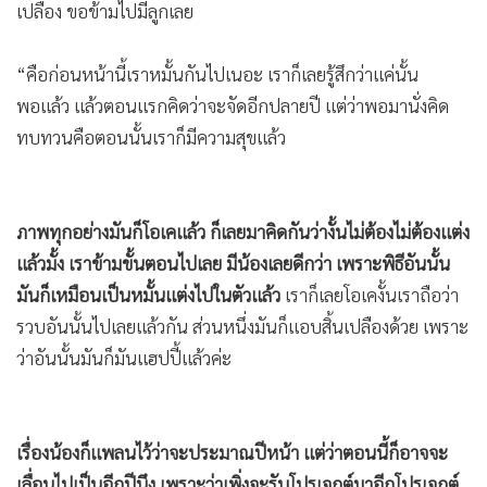
เปลือง ขอข้ามไปมีลูกเลย
•
เกม
•
วิทยาศาสตร์
“คือก่อนหน้านี้เราหมั้นกันไปเนอะ เราก็เลยรู้สึกว่าแค่นั้น
•
SMEs
พอแล้ว แล้วตอนแรกคิดว่าจะจัดอีกปลายปี แต่ว่าพอมานั่งคิด
•
หุ้น
ทบทวนคือตอนนั้นเราก็มีความสุขแล้ว
•
อินโดจีน
•
กองทุนรวม
•
Celeb Online
ภาพทุกอย่างมันก็โอเคแล้ว ก็เลยมาคิดกันว่างั้นไม่ต้องไม่ต้องแต่ง
•
Factcheck
แล้วมั้ง เราข้ามขั้นตอนไปเลย มีน้องเลยดีกว่า เพราะพิธีอันนั้น
•
ญี่ปุ่น
มันก็เหมือนเป็นหมั้นแต่งไปในตัวแล้ว
เราก็เลยโอเคงั้นเราถือว่า
•
News1
รวบอันนั้นไปเลยแล้วกัน ส่วนหนึ่งมันก็แอบสิ้นเปลืองด้วย เพราะ
•
Gotomanager
ว่าอันนั้นมันก็มันแฮปปี้แล้วค่ะ
เรื่องน้องก็แพลนไว้ว่าจะประมาณปีหน้า แต่ว่าตอนนี้ก็อาจจะ
เลื่อนไปเป็นอีกปีนึง เพราะว่าเพิ่งจะรับโปรเจกต์มาอีกโปรเจกต์