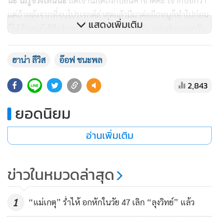
นะ ไม่รู้ช่วงไหนนะ
แต่เขาไม่ได้ถึงกับยื่นคำขาดค่ะ เขาก็บอกว่า
แต่ถ้าหลังจากที่จบโปรเจกต์ล่าสุดแล้วมีมาต่ออีกหนูก็ทำไปก่อน
แสดงเพิ่มเติม
ก็ได้ถ้าหนูยังรู้สึกว่าอยากทำ เขาก็ไม่ได้กดดัน แต่แค่บอกทุกวัน
ว่าอยากมี (หัวเราะ) เขาชัดเจนว่าเขาเขาอยากได้ลูกผู้หญิง ใช่
ต้องไว้หนวดนะ”
ฮาน่า ลีวิส
อ๊อฟ ชนะพล
2,843
ยอดนิยม
อ่านเพิ่มเติม
ข่าวในหมวดล่าสุด
1
“แม่เกตุ” ร่ำไห้ อกหักในวัย 47 เลิก “ลุงวิทย์” แล้ว