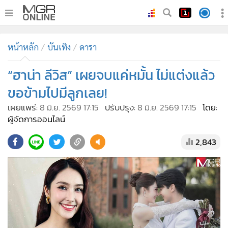
•
หน้าหลัก
หน้าหลัก
บันเทิง
ดารา
•
ทันเหตุการณ์
•
“ฮาน่า ลีวิส” เผยจบแค่หมั้น ไม่แต่งแล้ว
ภาคใต้
•
ภูมิภาค
ขอข้ามไปมีลูกเลย!
•
Online Section
เผยแพร่:
8 มิ.ย. 2569 17:15
ปรับปรุง:
8 มิ.ย. 2569 17:15
โดย:
•
บันเทิง
ผู้จัดการออนไลน์
•
ผู้จัดการรายวัน
2,843
•
คอลัมนิสต์
•
ละคร
•
CbizReview
•
Cyber BIZ
•
ผู้จัดกวน