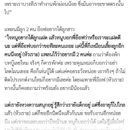
เพราะเราบางทีเราทำงานพักผ่อนน้อย ซึ่งมันอาจจะขาดตรงนั้น
ไป”
แพลนมีลูก 2 คน อ๊อฟอยากได้ลูกสาว
“
ใจหนูอยากได้ลูกแฝด แล้วหนูบอกพี่อ๊อฟว่าหรือเราจะแฝดดี
นะ แต่พี่อ๊อฟบอกว่าขอทีละคนเถอะ แค่นี้พี่ก็เหมือนเลี้ยงลูกอีก
คนนึงอยู่ (หัวเราะ) แพลนไว้ว่าอยากมี 2 คนค่ะ
ถามว่าต้องพัก
บทบู๊เลยไหม จริงๆ ก็ควรพักค่ะ เพราะคุณหมอก็บอกว่าอย่า
โลดโผนเยอะ คือก็เล่นบู๊ได้ แต่แค่คอยระวังหน่อย เอาจริงๆ ถ้าไม่
ติดโปรเจกต์งานใหม่ก็อยากมีเลยค่ะ โดยเฉพาะพี่อ๊อฟ (หัวเราะ)
ทางนั้นก็คอยถามว่าพร้อมยัง อยากมีน้องแล้ว
แต่เรายังหวงความสนุกอยู่ รู้สึกว่าเรายังเด็กอยู่ แต่ซึ่งอายุก็ไปไกล
แล้ว (หัวเราะ) แต่ก็ขออีกนิดนึงแล้วกันนะ ขอรับงานอีกหน่อย
นึง แต่เขาขอเลยบอกว่าปีหน้านะ หนูก็บอกว่าได้ แต่ไม่รู้เมื่อไหร่