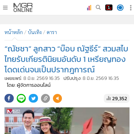
•
หน้าหลัก
•
ทันเหตุการณ์
•
ภาคใต้
•
ภูมิภาค
•
Online Section
หน้าหลัก
บันเทิง
ดารา
•
บันเทิง
•
ผู้จัดการรายวัน
“ณัชชา” ลูกสาว “บ๊อบ ณัฐธีร์” สวมสไบ
•
คอลัมนิสต์
ไทยรับเกียรตินิยมอันดับ 1 เหรียญทอง
•
ละคร
โดดเด่นจนเป็นปรากฎการณ์
•
CbizReview
เผยแพร่:
8 มิ.ย. 2569 16:35
ปรับปรุง:
8 มิ.ย. 2569 16:35
•
Cyber BIZ
โดย: ผู้จัดการออนไลน์
•
ผู้จัดกวน
29,352