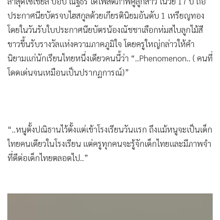
Groton School รัฐแมสซาชูเซตส์ ซึ่งเป็นโรงเรียนดังที่ได้ชื่อว่า
•
เกม
สอบเข้ายากที่สุดในโลกเมื่อปี 2566 และณัชชาเป็นนักเรียน 1 ใน
•
วิทยาศาสตร์
15 คนจากทั่วโลกที่สอบติดโรงเรียนแห่งนี้
•
SMEs
•
หุ้น
ล่าสุดโซเชียล บ๊อบ ณัฐธีร์ ได้โพสต์ภาพคู่ลูกสาว ในวัย 17 ปี ถือ
•
อินโดจีน
ประกาศนียบัตรจบไฮสกูลด้วยเกียรตินิยมอันดับ 1 เหรียญทอง
•
กองทุนรวม
โดยในวันรับใบประกาศนียบัตรน้องณัชชาเลือกห่มสไบลูกไม้สี
•
Celeb Online
ขาวขึ้นรับรางวัลแห่งความภาคภูมิใจ โดยครูใหญ่กล่าวให้คำ
นิยามแก่นักเรียนไทยหนึ่งเดียวคนนี้ว่า “..Phenomenon.. ( คนที่
•
Factcheck
โดดเด่นจนเหมือนเป็นปรากฏการณ์)”
•
ญี่ปุ่น
•
News1
•
Gotomanager
“..หนูตั้งปณิธานไว้ตั้งแต่เข้าโรงเรียนวันแรก ถึงแม้หนูจะเป็นเด็ก
ไทยคนเดียวในโรงเรียน แต่ครูทุกคนจะรู้จักเด็กไทยและมีภาพจำ
ที่ดีต่อเด็กไทยตลอดไป..”