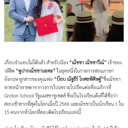
•
Good health & Well-being
•
Green Innovation & SD
•
Management & HR
•
MGR Live
•
Infographic
•
การเมือง
•
ท่องเที่ยว
•
กีฬา
•
ต่างประเทศ
•
Special Scoop
•
เศรษฐกิจ-ธุรกิจ
เกือบจำแทบไม่ได้แล้ว สำหรับน้อง
“ณัชชา ณัชชาวีณ์”
เจ้าของ
•
จีน
วลีฮิต
“ดูปากณัชชานะคะ”
ในยุคหนึ่งในรายการสอนภาษา
•
ชุมชน-คุณภาพชีวิต
อังกฤษ ลูกสาวของคุณพ่อ
“บ๊อบ ณัฐธีร์ โกศลพิศิษฐ์”
ซึ่งณัชชา
•
อาชญากรรม
หายหน้าหายตาจากวงการไปเพราะไปเรียนต่อที่อเมริกาที่
•
Motoring