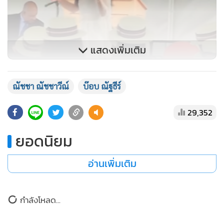
แสดงเพิ่มเติม
ณัชชา ณัชชาวีณ์
บ๊อบ ณัฐธีร์
29,352
ยอดนิยม
อ่านเพิ่มเติม