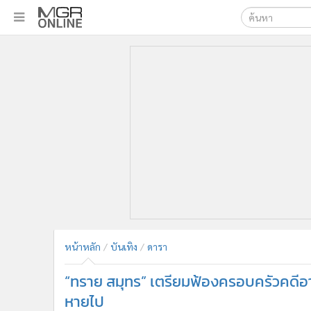
เลือกเครื่องมือท
•
หน้าหลัก
ค้นหา
•
ทันเหตุการณ์
Google
•
ภาคใต้
•
ภูมิภาค
MGR Onl
•
Online Section
ค้นหาขั
•
บันเทิง
•
ผู้จัดการรายวัน
•
คอลัมนิสต์
•
ละคร
•
CbizReview
•
Cyber BIZ
หน้าหลัก
บันเทิง
ดารา
•
ผู้จัดกวน
“ทราย สมุทร” เตรียมฟ้องครอบครัวคดีอ
•
Good health & Well-being
•
Green Innovation & SD
หายไป