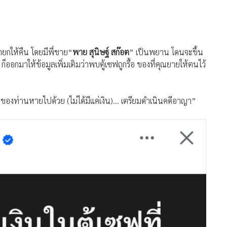
ายกให้คืน โดยมีพี่ชาย
“
พาย สุนิษฐ์ สก๊อต
” เป็นพยาน โดนจะขึ้น
็ออกมาให้ข้อมูลเพิ่มเติมว่าพบตู้เซฟถูกรื้อ ของที่คุณยายให้ตนไว้
องท่านหายไปด้วย (ไม่ได้มีแค่เงิน)... เตรียมดำเนินคดีอาญา”