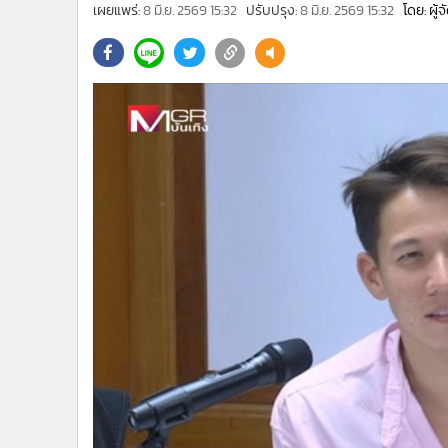
•
Management & HR
เผยแพร่:
8 มิ.ย. 2569 15:32
ปรับปรุง:
8 มิ.ย. 2569 15:32
โดย: ผู้
•
MGR Live
•
Infographic
•
การเมือง
•
ท่องเที่ยว
•
กีฬา
•
ต่างประเทศ
•
Special Scoop
•
เศรษฐกิจ-ธุรกิจ
•
จีน
•
ชุมชน-คุณภาพชีวิต
•
อาชญากรรม
•
Motoring
•
เกม
•
วิทยาศาสตร์
•
SMEs
•
หุ้น