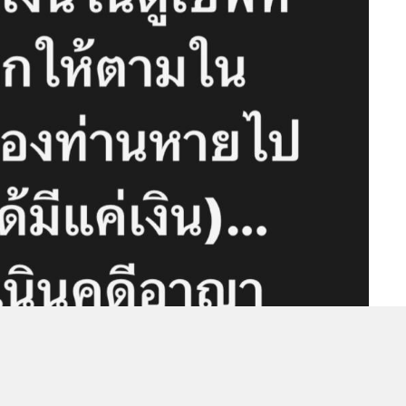
MGR Onli
MGR Online 
เสนอ ประสบก
เว็บไซต์ แ
นโยบายสิทธ