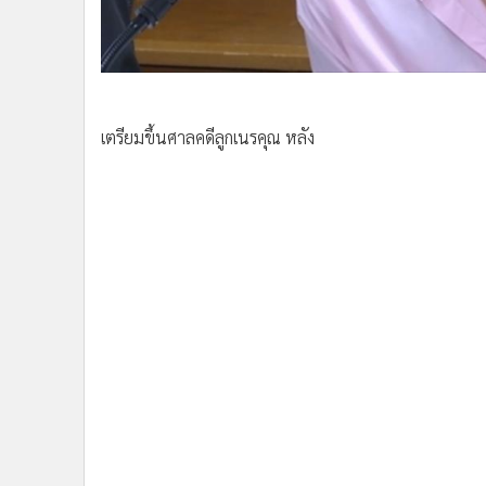
•
อินโดจีน
•
กองทุนรวม
•
Celeb Online
•
Factcheck
•
ญี่ปุ่น
เตรียมขึ้นศาลคดีลูกเนรคุณ หลัง
•
News1
•
Gotomanager