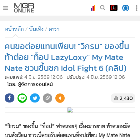
•
หน้าหลัก
หน้าหลัก
บันเทิง
ดารา
•
ทันเหตุการณ์
•
คนขอต่อยแทนเพียบ! “วิกรม” ของขึ้น
ภาคใต้
•
ภูมิภาค
ท้าต่อย “ท็อป LazyLoxy” My Mate
•
Online Section
Nate ชวนขึ้นชก Idol Fight 6 (คลิป)
•
บันเทิง
เผยแพร่:
4 มิ.ย. 2569 12:06
ปรับปรุง:
4 มิ.ย. 2569 12:06
•
ผู้จัดการรายวัน
โดย: ผู้จัดการออนไลน์
•
คอลัมนิสต์
2,430
•
ละคร
•
CbizReview
•
Cyber BIZ
“วิกรม” ของขึ้น “ท็อป” ฟาดลอยๆ เรื่องมารยาท ท้าดวลหมัด
•
ผู้จัดกวน
บนสังเวียน ชาวเน็ตขอรับต่อยแทนท็อปเพียบ My Mate Nate