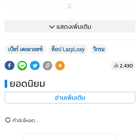
แสดงเพิ่มเติม
เบียร์ เดอะวอยซ์
ท็อป LazyLoxy
วิกรม
2,430
ยอดนิยม
อ่านเพิ่มเติม
ดูโพสต์นี้บน Instagram
กำลังโหลด...