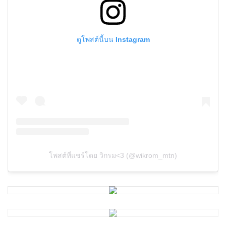
“ไม่ยาก ถ้าอยากมีมารยาทที่ดี”
ซึ่งเป็นการโพสต์ลอยๆ แต่ทำ
วิกรมหัวร้อน อัดคลิปแท็กไอจีท็อป ท้าต่อยมวย ลั่นอยากให้มาสู้
ตรงๆ ไม่ต้องฝากเบียร์หรือใครมาสอน ขอเชิญมาสอนมารยาท
ผมบนสังเวียนได้เลย พร้อมถามจะรับคำท้าไหม
อย่างไรก็ตาม ใต้โพสต์ดังกล่าว มีชาวเน็ตเข้ามาฟาดเจ้าตัวยับ
อาทิ ถ้าขอโทษพูดยากก็เลือกหุบปากได้นะ , เพ้อเจ้อ, เมานม
กำเริบ รวมทั้งส่วนใหญ่บอกว่า หากท็อปไม่รับคำท้า ขอรับคำท้า
ต่อยแทนได้ไหม งานนี้รวมถึง
“เนท My Mate Nate” นาธาน
บาร์ทลิ่ง
ยูทูบเบอร์ชื่อดัง ที่เข้ามาเมนต์ว่า
“มาชกในรายการ idol
fight 6 🔥”