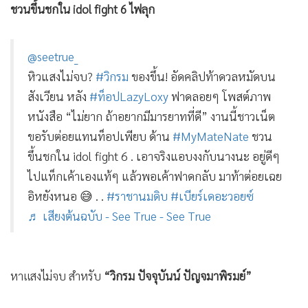
•
Good health & Well-being
ชวนขึ้นชกใน idol fight 6 ไฟลุก
•
Green Innovation & SD
•
Management & HR
@seetrue_
•
MGR Live
หิวแสงไม่จบ?
#วิกรม
ของขึ้น! อัดคลิปท้าดวลหมัดบน
•
Infographic
สังเวียน หลัง
#ท็อปLazyLoxy
ฟาดลอยๆ โพสต์ภาพ
•
การเมือง
หนังสือ “ไม่ยาก ถ้าอยากมีมารยาทที่ดี” งานนี้ชาวเน็ต
•
ท่องเที่ยว
ขอรับต่อยแทนท็อปเพียบ ด้าน
#MyMateNate
ชวน
•
กีฬา
ขึ้นชกใน idol fight 6 . เอาจริงแอบงงกับนางนะ อยู่ดีๆ
•
ต่างประเทศ
ไปแท็กเค้าเองแท้ๆ แล้วพอเค้าฟาดกลับ มาท้าต่อยเฉย
•
Special Scoop
อิหยังหนอ 😅 . .
#ราชานมดิบ
#เบียร์เดอะวอยซ์
•
เศรษฐกิจ-ธุรกิจ
♬ เสียงต้นฉบับ - See True - See True
•
จีน
•
ชุมชน-คุณภาพชีวิต
หาแสงไม่จบ สำหรับ
“วิกรม ปัจจุบันน์ ปัญจมาพิรมย์”
•
อาชญากรรม
•
Motoring