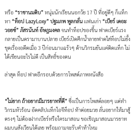
•
เกม
•
วิทยาศาสตร์
•
SMEs
•
หุ้น
•
อินโดจีน
•
กองทุนรวม
•
Celeb Online
•
Factcheck
•
ญี่ปุ่น
•
News1
•
Gotomanager
หรือ
“ราชานมดิบ”
หนุ่มนักเรียนนอกวัย 17 ปี ที่อยู่ดีๆ ก็แท็ก
หา
“ท็อป LazyLoxy” ปฐมภพ พูลกลั่น
แฟนเก่า
“เบียร์ เดอะ
วอยซ์” ภัสรนันท์ อัษฎมงคล
จนทำท็อปของขึ้น ฟาดเบียร์แรง