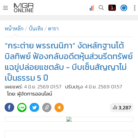
•
หน้าหลัก
หน้าหลัก
บันเทิง
ดารา
•
ทันเหตุการณ์
•
“กระต่าย พรรณนิภา” งัดหลักฐานโต้
ภาคใต้
•
ภูมิภาค
บิลทิพย์ ฟ้องกลับอดีตหุ้นส่วนรีดทรัพย์
•
Online Section
แฉขู่ปล่อยแชตลับ - บีบเซ็นสัญญาไม่
•
บันเทิง
เป็นธรรม 5 ปี
•
ผู้จัดการรายวัน
เผยแพร่:
4 มิ.ย. 2569 01:57
ปรับปรุง:
4 มิ.ย. 2569 01:57
•
คอลัมนิสต์
โดย: ผู้จัดการออนไลน์
•
ละคร
3,287
•
CbizReview
•
Cyber BIZ
•
ผู้จัดกวน