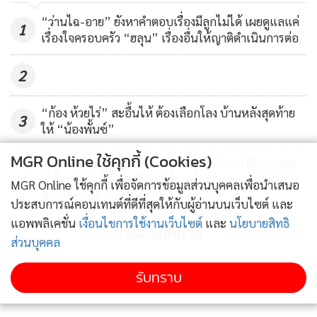
15,000,000 บาท ซึ่งหนูเอง ก็แปลกใจตรงนี้ เพราะหนูเพิ่งยุติ
“ว่านไฉ-อาย” ยังหาคำตอบเรื่องมีลูกไม่ได้ เผยดูแลแค่
สัญญาเมื่อวานแต่ในวันรุ่งขึ้นโรงงานกลับส่งหนังสือมาหาเขาเลย
1
เรื่องใจครอบครัว “ฮลุน” เรื่องอื่นให้ญาติดำเนินการต่อ
แต่หนูก็คิดว่าถ้ามีของจริงตามที่เขากล่าวอ้างมาหนูก็พร้อมรับผิด
ชอบค่ะ ทนายหนูจึงแจ้งกลับไปว่าถ้าหากมีสต๊อกสินค้าจริงก็ขอ
2
ให้เข้าร่วมกันตรวจสอบสต๊อกด้วยด้วยกันทั้งสองฝ่ายค่ะ
“ก้อง ห้วยไร่” สะอื้นไห้ ต้องเลือกโลง บ้านหลังสุดท้าย
3
แต่หลังจากนั้นก็ไม่มีการติดต่อกลับมาอีกเลย ซึ่งการที่ทางพี่หุ้น
ให้ “น้องพั้นซ์”
ส่วน ได้ออกมาให้ข้อมูลเท็จกับสื่อเช่นนี้ทำให้ประชาชนเข้าใจผิด
MGR Online ใช้คุกกี้ (Cookies)
“ใหม่ เจริญปุระ” แจ้งความเพจกุข่าวทิ้งแม่ ยันดูแลสุด
หนูเสียหาย
4
หัวใจหลังผ่านวิกฤตเลือดคั่งในสมอง จะดูแลจนกว่าจะ
MGR Online ใช้คุกกี้ เพื่อจัดการข้อมูลส่วนบุคคลเพื่อนำเสนอ
สิ้นลมหายใจ (คลิป)
ประสบการณ์คอนเทนต์ที่ดีที่สุดให้กับผู้อ่านบนเว็บไซต์ และ
ทั้งนี้หนูได้ดำเดินการทางกฎหมายแล้ว ดังต่อไปนี้ค่ะ
แอพพลิเคชั่น
เงื่อนไขการใช้งานเว็บไซต์
และ
นโยบายสิทธิ
ข่าวอื่นในหมวด
ส่วนบุคคล
1.ในเรื่องของสัญญาที่ไม่เป็นธรรมและส่วนแบ่งหุ้นส่วนที่ไม่ตรง
รับทราบ
ไปตรงมา ในยอดขายโดยประมาณ 80,000,0000 บาท