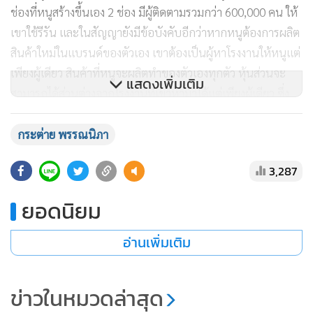
ช่องที่หนูสร้างขึ้นเอง 2 ช่อง มีผู้ติดตามรวมกว่า 600,000 คน ให้
เขาใช้รีรัน และในสัญญายังมีข้อบังคับอีกว่าหากหนูต้องการผลิต
สินค้าใหม่ในแบรนด์ของตัวเอง เขาต้องเป็นผู้หาโรงงานให้หนูแต่
เพียงผู้เดียว สินค้าที่หนูจะผลิตทำของตัวเองทุกตัว หุ้นส่วนจะ
แสดงเพิ่มเติม
สามารถได้ส่วนต่างจากโรงงานที่เขาหามาได้แต่เพียงผู้เดียว ซึ่ง
สัญญาฉบับนี้มีระยะเวลารวมทั้ง 5 ปีค่ะ
กระต่าย พรรณนิภา
ทั้งนี้ค่าความเสียหายที่อีกฝ่ายนำออกไปร้องสื่อเป็นจำนวนเงิน
3,287
40 ล้านบาท ไม่เป็นความจริงแต่อย่างใด สต๊อกสินค้าที่มีการกล่า
วอ้างขึ้นมาว่า คงเหลืออยู่จำนวน 600,000 ห่อ ก็ไม่เป็นความจริง
ยอดนิยม
สต๊อกสินค้าไม่มีอยู่จริง
อ่านเพิ่มเติม
เพราะว่า หลังจากที่ยุติสัญญาแล้ว 1 วัน ทางหุ้นส่วนได้ให้
ทนายความโทร.มาแจ้งว่า ทางโรงงานผู้ผลิตคอลลาเจนส่งหนังสือ
ข่าวในหมวดล่าสุด
มาให้หุ้นส่วน ในหนังสือแจ้งว่ามีสินค้าคงเหลือ เป็นจำนวนเงิน