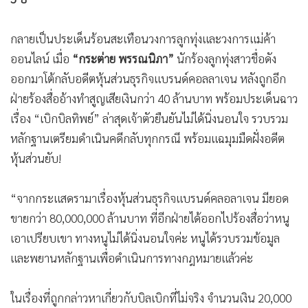
•
เกม
•
วิทยาศาสตร์
กลายเป็นประเด็นร้อนสะเทือนวงการลูกทุ่งและวงการแม่ค้า
•
SMEs
ออนไลน์ เมื่อ
“กระต่าย พรรณนิภา”
นักร้องลูกทุ่งสาวชื่อดัง
•
หุ้น
ออกมาโต้กลับอดีตหุ้นส่วนธุรกิจแบรนด์คอลลาเจน หลังถูกอีก
•
อินโดจีน
ฝ่ายร้องสื่ออ้างทำสูญเสียเงินกว่า 40 ล้านบาท พร้อมประเด็นฉาว
•
เรื่อง “เบิกบิลทิพย์” ล่าสุดเจ้าตัวยืนยันไม่ได้นิ่งนอนใจ รวบรวม
กองทุนรวม
หลักฐานเตรียมดำเนินคดีกลับทุกกรณี พร้อมแฉมุมมืดฝั่งอดีต
•
Celeb Online
หุ้นส่วนยับ!
•
Factcheck
•
ญี่ปุ่น
“จากกระแสดรามาเรื่องหุ้นส่วนธุรกิจแบรนด์คลอลาเจน มียอด
•
News1
ขายกว่า 80,000,000 ล้านบาท ที่อีกฝ่ายได้ออกไปร้องสื่อว่าหนู
•
Gotomanager
เอาเปรียบเขา ทางหนูไม่ได้นิ่งนอนใจค่ะ หนูได้รวบรวมข้อมูล
และพยานหลักฐานเพื่อดำเนินการทางกฎหมายแล้วค่ะ
ในเรื่องที่ถูกกล่าวหาเกี่ยวกับบิลเบิกที่ไม่จริง จำนวนเงิน 20,000