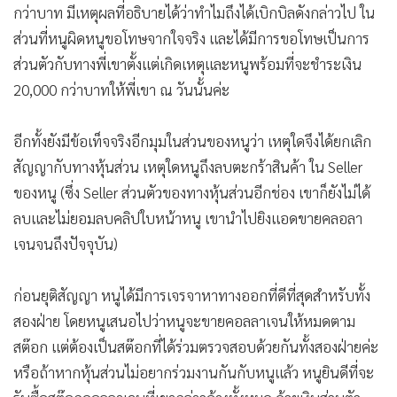
กว่าบาท มีเหตุผลที่อธิบายได้ว่าทำไมถึงได้เบิกบิลดังกล่าวไป ใน
ส่วนที่หนูผิดหนูขอโทษจากใจจริง และได้มีการขอโทษเป็นการ
ส่วนตัวกับทางพี่เขาตั้งแต่เกิดเหตุและหนูพร้อมที่จะชำระเงิน
20,000 กว่าบาทให้พี่เขา ณ วันนั้นค่ะ
อีกทั้งยังมีข้อเท็จจริงอีกมุมในส่วนของหนูว่า เหตุใดจึงได้ยกเลิก
สัญญากับทางหุ้นส่วน เหตุใดหนูถึงลบตะกร้าสินค้า ใน Seller
ของหนู (ซึ่ง Seller ส่วนตัวของทางหุ้นส่วนอีกช่อง เขาก็ยังไม่ได้
ลบและไม่ยอมลบคลิปใบหน้าหนู เขานำไปยิงแอดขายคลอลา
เจนจนถึงปัจจุบัน)
ก่อนยุติสัญญา หนูได้มีการเจรจาหาทางออกที่ดีที่สุดสำหรับทั้ง
สองฝ่าย โดยหนูเสนอไปว่าหนูจะขายคอลลาเจนให้หมดตาม
สต๊อก แต่ต้องเป็นสต๊อกที่ได้ร่วมตรวจสอบด้วยกันทั้งสองฝ่ายค่ะ
หรือถ้าหากหุ้นส่วนไม่อยากร่วมงานกันกับหนูแล้ว หนูยินดีที่จะ