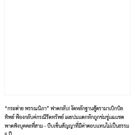
•
Good health & Well-being
•
Green Innovation & SD
•
Management & HR
•
MGR Live
•
Infographic
•
การเมือง
•
ท่องเที่ยว
•
กีฬา
•
ต่างประเทศ
•
Special Scoop
•
เศรษฐกิจ-ธุรกิจ
•
จีน
“กระต่าย พรรณนิภา” ฟาดกลับ! งัดหลักฐานสู้ดรามาเบิกบิล
•
ชุมชน-คุณภาพชีวิต
ทิพย์ ฟ้องกลับค่กรณีรีดทรัพย์ เผยปมแตกหักถูกข่มขู่แฉแชต
•
อาชญากรรม
พาดพิงบุคคลที่สาม - บีบเซ็นสัญญาที่มีค่าตอบแทนไม่เป็นธรรม
•
Motoring
5 ปี