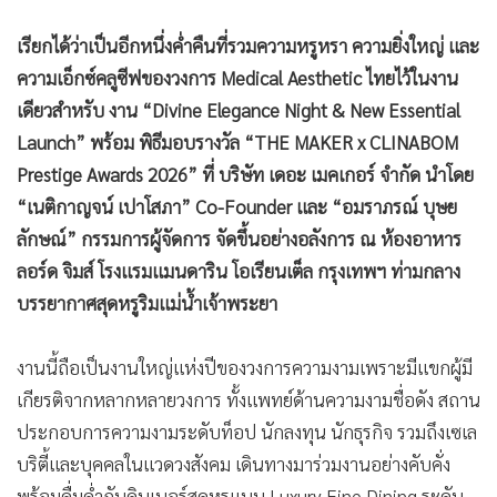
•
เกม
เรียกได้ว่าเป็นอีกหนึ่งค่ำคืนที่รวมความหรูหรา ความยิ่งใหญ่ และ
•
วิทยาศาสตร์
ความเอ็กซ์คลูซีฟของวงการ Medical Aesthetic ไทยไว้ในงาน
•
SMEs
เดียวสำหรับ งาน “Divine Elegance Night & New Essential
•
หุ้น
Launch” พร้อม พิธีมอบรางวัล “THE MAKER x CLINABOM
•
อินโดจีน
Prestige Awards 2026” ที่ บริษัท เดอะ เมคเกอร์ จำกัด นำโดย
•
กองทุนรวม
“เนติกาญจน์ เปาโสภา” Co-Founder และ “อมราภรณ์ บุษย
•
Celeb Online
ลักษณ์” กรรมการผู้จัดการ จัดขึ้นอย่างอลังการ ณ ห้องอาหาร
•
Factcheck
ลอร์ด จิมส์ โรงแรมแมนดาริน โอเรียนเต็ล กรุงเทพฯ ท่ามกลาง
•
ญี่ปุ่น
บรรยากาศสุดหรูริมแม่น้ำเจ้าพระยา
•
News1
•
Gotomanager
งานนี้ถือเป็นงานใหญ่แห่งปีของวงการความงามเพราะมีแขกผู้มี
เกียรติจากหลากหลายวงการ ทั้งแพทย์ด้านความงามชื่อดัง สถาน
ประกอบการความงามระดับท็อป นักลงทุน นักธุรกิจ รวมถึงเซเล
บริตี้และบุคคลในแวดวงสังคม เดินทางมาร่วมงานอย่างคับคั่ง
พร้อมดื่มด่ำกับดินเนอร์สุดหรูแบบ Luxury Fine Dining ระดับ