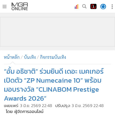
•
หน้าหลัก
•
ทันเหตุการณ์
•
ภาคใต้
•
ภูมิภาค
•
Online Section
หน้าหลัก
บันเทิง
กิจกรรมบันเทิง
•
บันเทิง
•
ผู้จัดการรายวัน
“อั้ม อธิชาติ” ร่วมยินดี เดอะ เมคเกอร์
•
คอลัมนิสต์
เปิดตัว “ZP Numecaine 10” พร้อม
•
ละคร
มอบรางวัล “CLINABOM Prestige
•
CbizReview
Awards 2026”
•
Cyber BIZ
เผยแพร่:
3 มิ.ย. 2569 22:48
ปรับปรุง:
3 มิ.ย. 2569 22:48
•
ผู้จัดกวน
โดย: ผู้จัดการออนไลน์