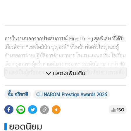
ภายในงานนอกจากประสบการณ์ Fine Dining สุดพิเศษ ที่ได้รับ
เกียรติจาก “เชฟโดมินิก บูญองด์” หัวหน้าพ่อครัวใหญ่และผู้
อำนวยการฝ่ายปฏิบัติการด้านอาหาร โรงแรมแมนดาริน โอเรียน
เต็ล กรุงเทพฯ ผู้คร่ำหวอดในวงการอาหารระดับโลกมากกว่า 40
แสดงเพิ่มเติม
ปี และเป็นผู้สร้างมาตรฐานความเป็นเลิศให้กับห้องอาหารระดับ
รางวัล มาร่วมรังสรรค์เมนูสุดเอ็กซ์คลูซีฟตลอดค่ำคืน
อั้ม อธิชาติ
CLINABOM Prestige Awards 2026
พร้อมด้วย “เชฟป้อม พัชรา พิราบพัค” เชฟชื่อดังเจ้าของรางวัล
150
Michelin Star ที่มาร่วมเล่าถึงแรงบันดาลใจ ความพิถีพิถัน และ
ยอดนิยม
เรื่องราวเบื้องหลังอาหารแต่ละจานแบบใกล้ชิด งานนี้ได้รับ