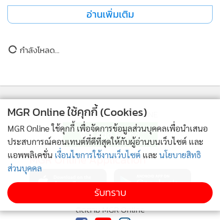
เกียรติจากบุคคลสำคัญระดับประเทศซึ่งเป็นบุคคลที่ เนติกาญ
อ่านเพิ่มเติม
จน์ เปาโสภา” Co-Founder บริษัท เดอะ เมคเกอร์ จำกัด ให้
ความนับถือ มาร่วมแสดงความยินดี อาทิ สนั่น อังอุบลกุล
ประธานกรรมการอาวุโสหอการค้าไทยและสภาหอการค้าแห่ง
กำลังโหลด...
ประเทศไทย, พลตำรวจเอก กิตติ์รัฐ พันธุ์เพ็ชร์ ผู้บัญชาการ
ตำรวจแห่งชาติ พร้อมด้วย กนกวรรณ พันธุ์เพ็ชร์ นายกสมาคม
แม่บ้านตำรวจ, พล.ต.ท. บริหาร เสี่ยงอารมณ์, อธิชาติ ชุมนา
นนท์ มาร่วมแสดงความยินดี โดยมี อาร์ม กรกันต์ สุทธิโกเศศ รับ
MGR Online ใช้คุกกี้ (Cookies)
ติดตามข่าวสารผ่านทาง LINE
หน้าที่พิธีกรดำเนินงาน ได้อย่างอบอุ่นและเป็นกันเอง พร้อมปิด
MGR Online ใช้คุกกี้ เพื่อจัดการข้อมูลส่วนบุคคลเพื่อนำเสนอ
ท้ายค่ำคืนด้วยมินิคอนเสิร์ตจาก “เพียว The Voice” ที่มาร่วม
ประสบการณ์คอนเทนต์ที่ดีที่สุดให้กับผู้อ่านบนเว็บไซต์ และ
เติมเต็มบรรยากาศให้ค่ำคืนแห่งเกียรติยศครั้งนี้สมบูรณ์แบบยิ่ง
แอพพลิเคชั่น
เงื่อนไขการใช้งานเว็บไซต์
และ
นโยบายสิทธิ
MGR Online Application
ขึ้น งานครั้งนี้จึงไม่ใช่เพียงงานเปิดตัวผลิตภัณฑ์ใหม่และพิธีมอบ
ส่วนบุคคล
รางวัลเท่านั้น แต่ยังสะท้อนให้เห็นถึงวิสัยทัศน์ของ เดอะ เมค
เกอร์ ที่ต้องการผลักดันวงการ Medical Aesthetic ไทยให้เติบโต
รับทราบ
อย่างมีมาตรฐาน พร้อมก้าวสู่เวทีนวัตกรรมความงามระดับโลก
ติดตาม MGR Online
อย่างสง่างาม