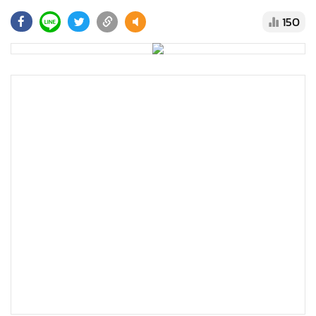
•
Good health & Well-being
150
•
Green Innovation & SD
•
Management & HR
•
MGR Live
•
Infographic
•
การเมือง
•
ท่องเที่ยว
•
กีฬา
•
ต่างประเทศ
•
Special Scoop
•
เศรษฐกิจ-ธุรกิจ
•
จีน
•
ชุมชน-คุณภาพชีวิต
•
อาชญากรรม
•
Motoring