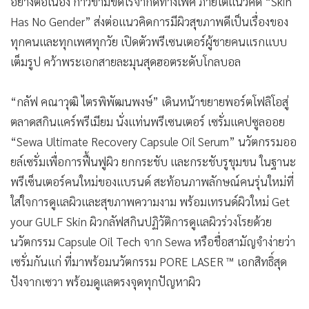
อย่างต่อเนื่อง ก้าวข้ามขีดไร้จำกัดทางเพศ ภายใต้แนวคิด “Skin
•
เกม
Has No Gender” ส่งต่อแนวคิดการมีผิวสุขภาพดีเป็นเรื่องของ
•
วิทยาศาสตร์
ทุกคนและทุกเพศทุกวัย เปิดตัวพรีเซนเตอร์ผู้ชายคนแรกแบบ
•
SMEs
เต็มรูป คว้าพระเอกสายละมุนสุดฮอตระดับโกลบอล
•
หุ้น
•
อินโดจีน
“กลัฟ คณาวุฒิ ไตรพิพัฒนพงษ์” เดินหน้าขยายพอร์ตโฟลิโอสู่
•
กองทุนรวม
ตลาดสกินแคร์พรีเมียม นั่งแท่นพรีเซนเตอร์ เซรั่มแคปซูลออย
•
Celeb Online
“Sewa Ultimate Recovery Capsule Oil Serum” นวัตกรรมออ
ยล์เซรั่มเพื่อการฟื้นฟูผิว ยกกระชับ และกระชับรูขุมขน ในฐานะ
•
Factcheck
พรีเซ็นเตอร์คนใหม่ของแบรนด์ สะท้อนภาพลักษณ์คนรุ่นใหม่ที่
•
ญี่ปุ่น
ใส่ใจการดูแลผิวและสุขภาพความงาม พร้อมเทรนด์ผิวใหม่ Get
•
News1
your GULF Skin ผิวกลัฟสกินปฏิวัติการดูแลผิวร่วงโรยด้วย
•
Gotomanager
นวัตกรรม Capsule Oil Tech จาก Sewa หรือชื่อสามัญจำง่ายว่า
เซรั่มกันแก่ ที่มาพร้อมนวัตกรรม PORE LASER ™ เอกสิทธิ์สุด
ปังจากเซวา พร้อมดูแลตรงจุดทุกปัญหาผิว