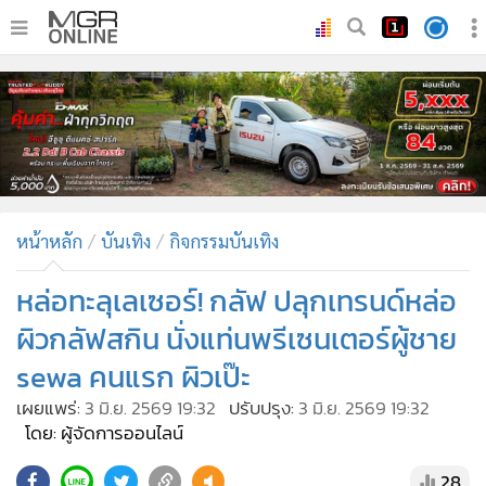
•
หน้าหลัก
•
ทันเหตุการณ์
•
ภาคใต้
•
ภูมิภาค
•
Online Section
หน้าหลัก
บันเทิง
กิจกรรมบันเทิง
•
บันเทิง
•
ผู้จัดการรายวัน
หล่อทะลุเลเซอร์! กลัฟ ปลุกเทรนด์หล่อ
•
คอลัมนิสต์
ผิวกลัฟสกิน นั่งแท่นพรีเซนเตอร์ผู้ชาย
•
ละคร
sewa คนแรก ผิวเป๊ะ
•
CbizReview
เผยแพร่:
3 มิ.ย. 2569 19:32
ปรับปรุง:
3 มิ.ย. 2569 19:32
•
Cyber BIZ
โดย: ผู้จัดการออนไลน์
•
ผู้จัดกวน
28