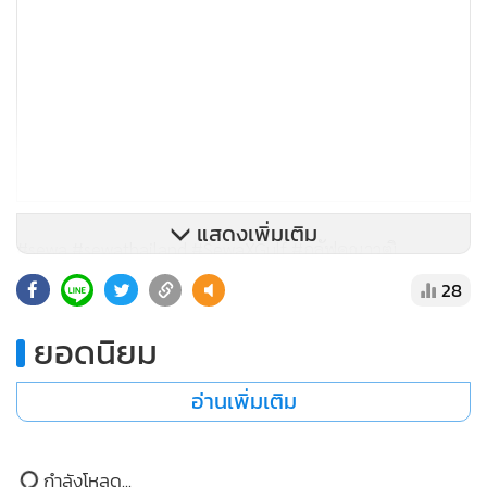
แสดงเพิ่มเติม
#sewa #sewathailand #SewaXGulf #กลัฟคณาวุฒิ
#SewaTheNewPresenter #SewaCapsuleOilSerum #เซรั่
28
มกันแก่
ยอดนิยม
อ่านเพิ่มเติม
กำลังโหลด...