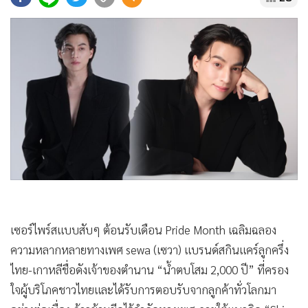
•
Good health & Well-being
•
Green Innovation & SD
•
Management & HR
•
MGR Live
•
Infographic
•
การเมือง
•
ท่องเที่ยว
•
กีฬา
•
ต่างประเทศ
•
Special Scoop
•
เศรษฐกิจ-ธุรกิจ
เซอร์ไพร์สแบบสับๆ ต้อนรับเดือน Pride Month เฉลิมฉลอง
•
จีน
ความหลากหลายทางเพศ sewa (เซวา) แบรนด์สกินแคร์ลูกครึ่ง
•
ชุมชน-คุณภาพชีวิต
ไทย-เกาหลีชื่อดังเจ้าของตำนาน “น้ำตบโสม 2,000 ปี” ที่ครอง
•
อาชญากรรม
ใจผู้บริโภคชาวไทยและได้รับการตอบรับจากลูกค้าทั่วโลกมา
•
Motoring