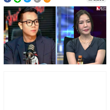
•
Good health & Well-being
•
Green Innovation & SD
•
Management & HR
•
MGR Live
•
Infographic
•
การเมือง
•
ท่องเที่ยว
•
กีฬา
•
ต่างประเทศ
•
Special Scoop
•
เศรษฐกิจ-ธุรกิจ
•
จีน
•
ชุมชน-คุณภาพชีวิต
•
อาชญากรรม
•
Motoring