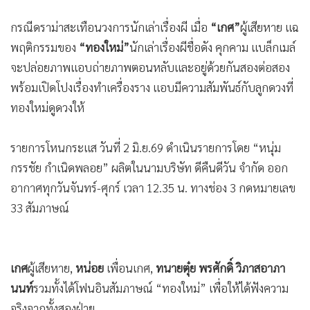
กรณีดราม่าสะเทือนวงการนักเล่าเรื่องผี เมื่อ
“เกศ”
ผู้เสียหาย แฉ
พฤติกรรมของ
“ทองใหม่”
นักเล่าเรื่องผีชื่อดัง คุกคาม แบล็กเมล์
จะปล่อยภาพแอบถ่ายภาพตอนหลับและอยู่ด้วยกันสองต่อสอง
พร้อมเปิดโปงเรื่องทำเครื่องราง แอบมีความสัมพันธ์กับลูกดวงที่
ทองใหม่ดูดวงให้
รายการโหนกระแส วันที่ 2 มิ.ย.69 ดำเนินรายการโดย “หนุ่ม
กรรชัย กำเนิดพลอย” ผลิตในนามบริษัท ดีคืนดีวัน จำกัด ออก
อากาศทุกวันจันทร์-ศุกร์ เวลา 12.35 น. ทางช่อง 3 กดหมายเลข
33 สัมภาษณ์
เกศ
ผู้เสียหาย,
หน่อย
เพื่อนเกศ,
ทนายตุ๋ย พรศักดิ์ วิภาสอาภา
นนท์
รวมทั้งได้โฟนอินสัมภาษณ์ “ทองใหม่” เพื่อให้ได้ฟังความ
จริงจากทั้งสองฝ่าย