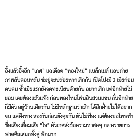
•
เกม
•
วิทยาศาสตร์
•
SMEs
•
หุ้น
•
อินโดจีน
•
กองทุนรวม
•
Celeb Online
อึ้งแล้วอึ้งอีก “เกศ” แฉเดือด “ทองใหม่” แบล็กเมล์ แอบถ่าย
•
Factcheck
ภาพลับตอนหลับ ข่มขู่จะปล่อยหากเลิกกัน เปิดโปงมี 2 เมียก่อน
•
ญี่ปุ่น
คบตน ซ้ำเมียแรกยังจดทะเบียนด้วยกัน อยากเลิก แต่อีกฝ่ายไม่
•
News1
ยอม เคยท้องแล้วแท้ง ก่อนทองใหม่โฟนอินสวนแซบ ลั่นอีกฝ่าย
•
Gotomanager
ก็มีผัว อยู่บ้านเดียวกัน ไม่มีหลักฐานว่าเลิก โต้อีกฝ่่ายไม่ได้อยาก
จบ แค่หึงหวง สองวันก่อนยังคุยกัน ยันไม่ฟ้อง แต่ต้องขอโทษทำ
ชื่อเสียงเสื่อมเสีย “โจ” ผัวเกศส่งข้อความหาสดๆ กลางรายการ
ฟาดศีลเสมอทั้งคู่ พีกมาก