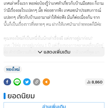
เกศเล่าครั้งแรก พอพ่อป๋องรู้ว่าเกศทำเกี่ยวกับบ้านมือสอง ก็ถาม
ว่ามีเรื่องอะไรแปลกๆ มั้ย พ่ออยากฟัง เกศเลยนำประสบการณ์
แปลกๆ เกี่ยวกับบ้านเอามาเล่าให้พ่อฟัง มันก็ต่อเนื่องกัน จาก
นั้นก็เป็นเรื่องราวที่หลายๆ คน ฝากให้เกศนำมาถ่ายทอดก็มีค่ะ
คุณทองใหม่ก็เป็นหนึ่งในนักเล่าเรื่องผี แต่เขาอยู่มาก่อน?
เกศ : ใช่ค่ะ เขาอยู่มาก่อน 1 ปี แต่เรื่องของการคลาดเคลื่อนมีอยู่
แสดงเพิ่มเติม
ค่ะ คำว่ามีความสัมพันธ์กับลูกดวง ไม่ได้มาจากตัวเกศที่พูด มา
จากการสนทนากันระหว่างเกศและภรรยาคุณทองใหม่
ทองใหม่
คุณออกมาเปิดเผยข้อเท็จจริงในมุมคุณ คือคุณทองใหม่ใช่มั้ย ไม่
กลัวว่าจะมีปัญหาทางกฎหมายต่างๆ นานาเหรอ?
8,860
เกศ : เกศจะพูดเฉพาะเรื่องจริงค่ะ
ยอดนิยม
รู้จักทองใหม่ได้ยังไง?
อ่านเพิ่มเติม
เกศ : รู้จักที่เขาเป็นนักเล่าค่ะ เป็นเอฟซีของเขา ฟังเรื่องของเขา