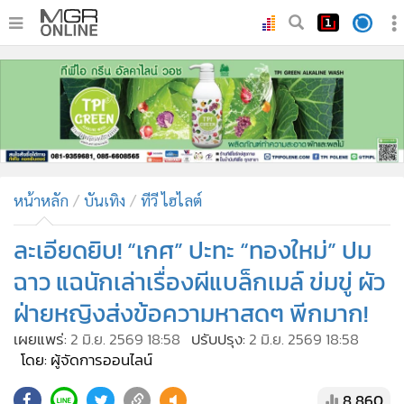
•
หน้าหลัก
•
ทันเหตุการณ์
•
ภาคใต้
•
ภูมิภาค
•
Online Section
หน้าหลัก
บันเทิง
ทีวี ไฮไลต์
•
บันเทิง
•
ผู้จัดการรายวัน
ละเอียดยิบ! “เกศ” ปะทะ “ทองใหม่” ปม
•
คอลัมนิสต์
ฉาว แฉนักเล่าเรื่องผีแบล็กเมล์ ข่มขู่ ผัว
•
ละคร
ฝ่ายหญิงส่งข้อความหาสดๆ พีกมาก!
•
CbizReview
เผยแพร่:
2 มิ.ย. 2569 18:58
ปรับปรุง:
2 มิ.ย. 2569 18:58
•
Cyber BIZ
โดย: ผู้จัดการออนไลน์
•
ผู้จัดกวน
8,860