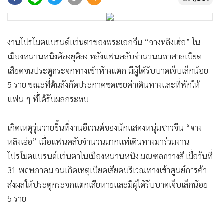
•
Good health & Well-being
•
Green Innovation & SD
•
Management & HR
งานโปรโมตแบรนด์แว่นตาของพระเอกจีน “จางหลิงเฮ่อ” ใน
•
MGR Live
เมืองหนานหนิงต้องยุติลง หลังแฟนคลับจำนวนมหาศาลเบียด
•
Infographic
เสียดจนประตูกระจกทางเข้าห้างแตก มีผู้ได้รับบาดเจ็บเล็กน้อย
•
การเมือง
5 ราย ขณะที่ต้นสังกัดประกาศชดเชยค่าเดินทางและที่พักให้
•
ท่องเที่ยว
แฟน ๆ ที่ได้รับผลกระทบ
•
กีฬา
•
ต่างประเทศ
เกิดเหตุวุ่นวายขึ้นที่งานอีเวนต์ของนักแสดงหนุ่มชาวจีน “จาง
•
Special Scoop
หลิงเฮ่อ” เมื่อแฟนคลับจำนวนมากแห่เดินทางมาร่วมงาน
•
เศรษฐกิจ-ธุรกิจ
โปรโมตแบรนด์แว่นตาในเมืองหนานหนิง มณฑลกวางสี เมื่อวันที่
•
จีน
31 พฤษภาคม จนเกิดเหตุเบียดเสียดบริเวณทางเข้าศูนย์การค้า
•
ชุมชน-คุณภาพชีวิต
ส่งผลให้ประตูกระจกแตกเสียหายและมีผู้ได้รับบาดเจ็บเล็กน้อย
•
อาชญากรรม
5 ราย
•
Motoring