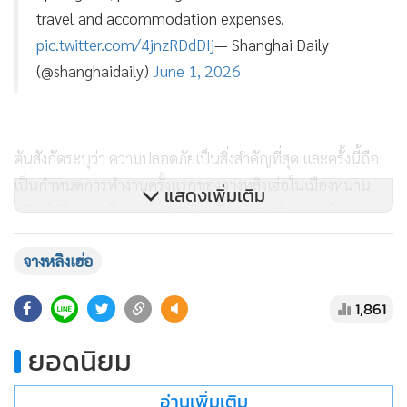
travel and accommodation expenses.
pic.twitter.com/4jnzRDdDIj
— Shanghai Daily
(@shanghaidaily)
June 1, 2026
ต้นสังกัดระบุว่า ความปลอดภัยเป็นสิ่งสำคัญที่สุด และครั้งนี้ถือ
เป็นกำหนดการทำงานครั้งแรกของจางหลิงเฮ่อในเมืองหนาน
แสดงเพิ่มเติม
หนิง จึงมีแฟนคลับจากหลายเมืองเดินทางมาร่วมงานเป็นจำนวน
มาก พร้อมกล่าวขอโทษทุกคนที่ไม่สามารถจัดกิจกรรมได้ตาม
จางหลิงเฮ่อ
แผน
1,861
แม้เหตุการณ์ดังกล่าวอาจสร้างความเสียหายทางการเงินให้กับ
ทีมงานและผู้จัดงาน แต่ชาวเน็ตจีนจำนวนมากกลับชื่นชมการ
ยอดนิยม
ตัดสินใจของนักแสดงและต้นสังกัดที่ออกมารับผิดชอบอย่าง
รวดเร็ว โดยมองว่าเป็นการแสดงความจริงใจต่อแฟนคลับที่ได้รับ
อ่านเพิ่มเติม