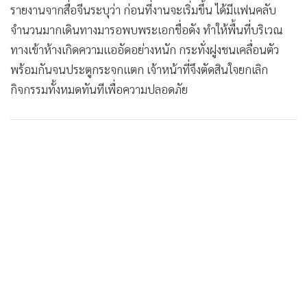
รายงานจากสื่อจีนระบุว่า ก่อนที่งานจะเริ่มขึ้น ได้มีแฟนคลับ
•
เกม
จำนวนมากเดินทางมารอพบพระเอกชื่อดัง ทำให้พื้นที่บริเวณ
•
วิทยาศาสตร์
ทางเข้าห้างเกิดความแออัดอย่างหนัก กระทั่งฝูงชนเคลื่อนตัว
•
SMEs
พร้อมกันจนประตูกระจกแตก เจ้าหน้าที่จึงตัดสินใจยกเลิก
•
หุ้น
กิจกรรมทั้งหมดทันทีเพื่อความปลอดภัย
•
อินโดจีน
•
กองทุนรวม
•
Celeb Online
•
Factcheck
•
ญี่ปุ่น
•
News1
•
Gotomanager