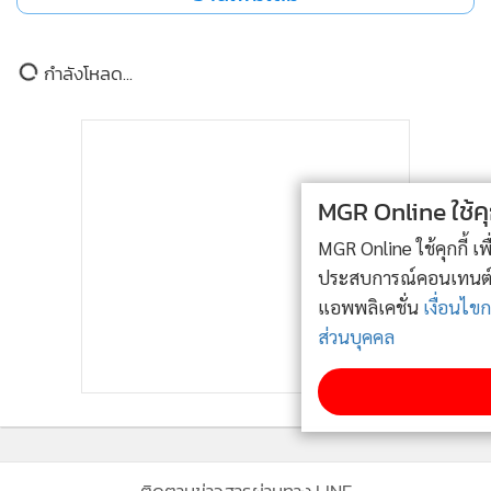
ผลกระทบจากเหตุการณ์ไม่คาดฝันครั้งนี้
กำลังโหลด...
จางหลิงเฮ่อถือเป็นหนึ่งในนักแสดงรุ่นใหม่ที่ได้รับความนิยมสูง
ที่สุดของจีนในช่วงไม่กี่ปีที่ผ่านมา เขาแจ้งเกิดจากผลงานซีรีส์
หลายเรื่อง อาทิ Love Between Fairy and Devil, My Journey
to You และ Story of Kunning Palace รวมถึงได้รับงานพรี
MGR Online ใช้คุกกี้ (Cookies)
เซนเตอร์จากแบรนด์ชั้นนำจำนวนมาก ส่งผลให้ทุกการปรากฏ
ตัวของเขามักดึงดูดแฟนคลับจำนวนมหาศาลอยู่เสมอ
MGR Online ใช้คุกกี้ เพื่อจัดการข้อมูลส่วนบุคคลเพื่อนำเสนอ
ประสบการณ์คอนเทนต์ที่ดีที่สุดให้กับผู้อ่านบนเว็บไซต์ และ
อย่างไรก็ตาม นักแสดงหนุ่มยังเผชิญกระแสวิจารณ์ในช่วงที่ผ่าน
แอพพลิเคชั่น
เงื่อนไขการใช้งานเว็บไซต์
และ
นโยบายสิทธิ
มา ทั้งจากบทบาทในซีรีส์ Pursuit of Jade ที่ถูกมองว่าตีความตัว
ส่วนบุคคล
ละครแตกต่างจากต้นฉบับ รวมถึงประเด็นความคิดเห็นในอดีตที่
รับทราบ
ถูกชาวเน็ตบางส่วนมองว่าไม่เหมาะสมต่อชาวเอเชียตะวันออก
เฉียงใต้ แม้จะมีข้อถกเถียงเหล่านี้ แต่เหตุการณ์ล่าสุดก็สะท้อนให้
เห็นว่าเขายังคงเป็นหนึ่งในดาราหนุ่มที่มีฐานแฟนคลับเหนียว