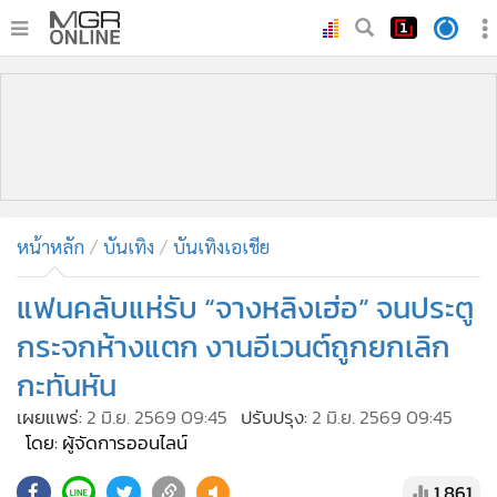
•
หน้าหลัก
•
ทันเหตุการณ์
•
ภาคใต้
•
ภูมิภาค
•
Online Section
หน้าหลัก
บันเทิง
บันเทิงเอเชีย
•
บันเทิง
•
ผู้จัดการรายวัน
แฟนคลับแห่รับ “จางหลิงเฮ่อ” จนประตู
•
คอลัมนิสต์
กระจกห้างแตก งานอีเวนต์ถูกยกเลิก
•
ละคร
กะทันหัน
•
CbizReview
เผยแพร่:
2 มิ.ย. 2569 09:45
ปรับปรุง:
2 มิ.ย. 2569 09:45
•
Cyber BIZ
โดย: ผู้จัดการออนไลน์
•
ผู้จัดกวน
1,861