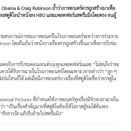
e Obama & Craig Robinson ย้ำว่าภาพยนตร์ควรถูกสร้างมาเพื่อ
ลายสตูดิโอนำหนังลง HBO และแพลตฟอร์มสตรีมมิงโดยตรง จนผู้
องประสบการณ์การชมภาพยนตร์ในโรงภาพยนตร์ระหว่างการร่วมราย
on โดยยืนยันว่าหนังบางเรื่องควรถูกสร้างขึ้นมาเพื่อการรับชม
จะคุ้นเคยกับการรับชมคอนเทนต์บนทุกแพลตฟอร์มและ “ไม่สนใจว่าจะ
่สมควรได้รับการฉายในโรงภาพยนตร์โดยเฉพาะ เขากล่าวว่า “ลูก ๆ
นก็ได้ แต่เมื่อมีภาพยนตร์บางเรื่องที่สตูดิโอเชื่อว่าควรดูใน
niversal Pictures ที่กำหนดให้ภาพยนตร์ทุกเรื่องมีช่วงเวลาฉายใน
ว่า “เป็นเรื่องสำคัญมากที่สตูดิโอต้องให้โอกาสผู้ชมได้ค้นพบ
ข้าชิงรางวัล แล้วรีบย้ายไปสตรีมมิง”