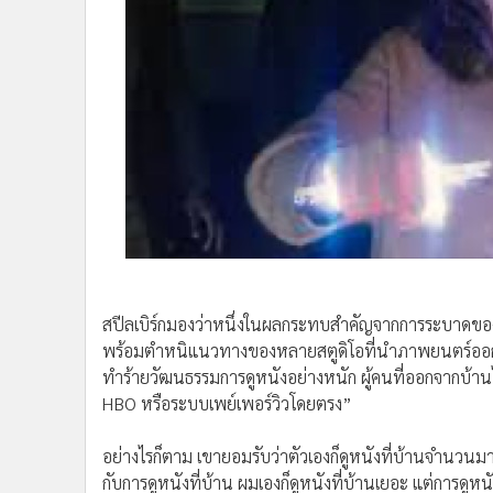
สปีลเบิร์กมองว่าหนึ่งในผลกระทบสำคัญจากการระบาดของโค
พร้อมตำหนิแนวทางของหลายสตูดิโอที่นำภาพยนตร์ออ
ทำร้ายวัฒนธรรมการดูหนังอย่างหนัก ผู้คนที่ออกจากบ้านไม่
HBO หรือระบบเพย์เพอร์วิวโดยตรง”
อย่างไรก็ตาม เขายอมรับว่าตัวเองก็ดูหนังที่บ้านจำนวนมาก 
กับการดูหนังที่บ้าน ผมเองก็ดูหนังที่บ้านเยอะ แต่การดูหน
สปีลเบิร์กยังเน้นว่าความพิเศษของโรงภาพยนตร์คือการน
ต่างจากคุณ เชื่อในสิ่งตรงข้ามกับคุณ แต่เมื่อหนังเริ่มฉาย
หนึ่ง”
เขาสรุปว่าภาพยนตร์มีพลังในการสร้างความเป็นชุมชนและเ
“ภาพยนตร์สร้างชุมชนได้ และตอนนี้เราต้องการชุมชนมากกว่าท
ภาพยนตร์อยู่ในโรงภาพยนตร์นานพอ ก่อนจะย้ายไปสู่โทร