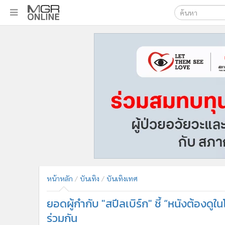
เลือกเครื่องมือท
•
หน้าหลัก
ค้นหา
•
ทันเหตุการณ์
Google
•
ภาคใต้
•
ภูมิภาค
MGR Onl
•
Online Section
ค้นหาขั
•
บันเทิง
•
ผู้จัดการรายวัน
•
คอลัมนิสต์
•
ละคร
•
CbizReview
•
Cyber BIZ
หน้าหลัก
บันเทิง
บันเทิงเทศ
•
ผู้จัดกวน
ยอดผู้กำกับ "สปีลเบิร์ก" ชี้ “หนังต้อง
•
Good health & Well-being
•
Green Innovation & SD
ร่วมกัน