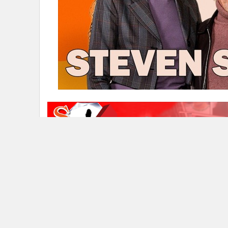
สตีเวน สปีลเบิร์ก
ข่าวในหมวดล่าสุด
AGT ปล่อยคลิป ‘เนเน่ รอยัล’ รอบ Judges’ Callbacks
1
ก่อนออกอากาศจริง 11 ส.ค. โชว์พลังเสียง–กีตาร์ในเพล
Hysteria
"แอน จักรพงษ์" รีเทิร์นวงการนางงาม? เวทีใหม่ประกาศ
4
ประธาน ก่อนกลับลำอ้างใช้ภาพ “ประกอบการนำเสน
ข่า