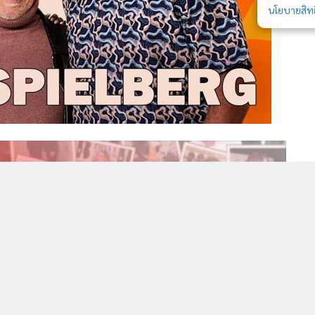
นโยบายสิทธ
349
2
ง
"เอ็มมา โรเบิร์ตส์" แต่งงานแล้ว "จูเลีย โรเบิร์ตส์" ร่วมงาน
3
แต่พ่อแท้ ๆ ไม่ได้รับเชิญ
นั่ง
อ”
วอื่นในหมวด