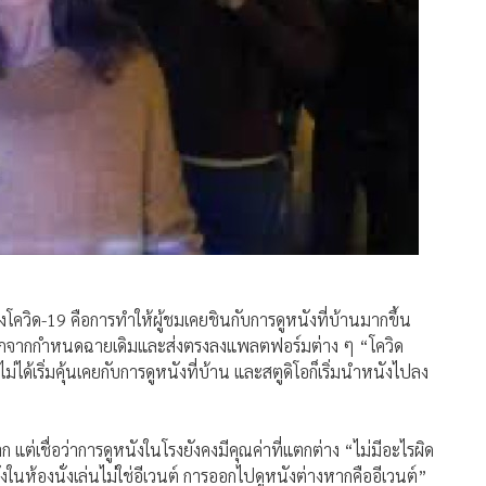
วิด-19 คือการทำให้ผู้ชมเคยชินกับการดูหนังที่บ้านมากขึ้น
กจากกำหนดฉายเดิมและส่งตรงลงแพลตฟอร์มต่าง ๆ “โควิด
ได้เริ่มคุ้นเคยกับการดูหนังที่บ้าน และสตูดิโอก็เริ่มนำหนังไปลง
แต่เชื่อว่าการดูหนังในโรงยังคงมีคุณค่าที่แตกต่าง “ไม่มีอะไรผิด
ังในห้องนั่งเล่นไม่ใช่อีเวนต์ การออกไปดูหนังต่างหากคืออีเวนต์”
ำคนแปลกหน้ามารวมกันในพื้นที่เดียวกัน “ในโรงหนังมีคนที่คิด
 ทุกคนกำลังรับฟังเรื่องเดียวกัน เรากลายเป็นชุมชนเดียวกันชั่วขณะ
ชื่อมโยงผู้คนในยุคที่สังคมแตกแยกมากขึ้น โดยกล่าวว่า
ี่เคย แต่สิ่งนี้จะเกิดขึ้นได้ก็ต่อเมื่อสตูดิโอยังคงปล่อยให้
ทัศน์หรือสตรีมมิง”