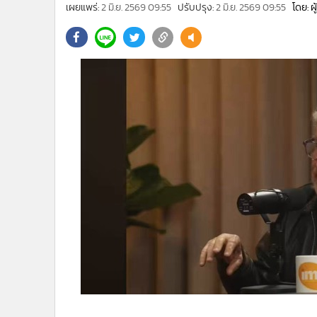
•
Management & HR
เผยแพร่:
2 มิ.ย. 2569 09:55
ปรับปรุง:
2 มิ.ย. 2569 09:55
โดย: ผ
•
MGR Live
•
Infographic
•
การเมือง
•
ท่องเที่ยว
•
กีฬา
•
ต่างประเทศ
•
Special Scoop
•
เศรษฐกิจ-ธุรกิจ
•
จีน
•
ชุมชน-คุณภาพชีวิต
•
อาชญากรรม
•
Motoring
•
เกม
•
วิทยาศาสตร์
•
SMEs
•
หุ้น