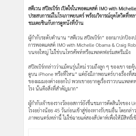
•
อินโดจีน
สตีเวน สปีลเบิร์ก เปิดใจในพอดแคสต์ IMO with Michell
•
กองทุนรวม
ประสบการณ์ในโรงภาพยนตร์ พร้อมวิจารณ์ยุคโควิดที่ห
•
Celeb Online
ชมเคยชินกับการดูหนังที่บ้าน
•
Factcheck
ผู้กำกับระดับตำนาน “สตีเวน สปีลเบิร์ก” ออกมาปกป้
•
ญี่ปุ่น
การพอดแคสต์ IMO with Michelle Obama & Craig Robins
•
News1
บนจอใหญ่ ไม่ใช่บนโทรศัพท์หรือแพลตฟอร์มสตรีมมิง
•
Gotomanager
สปีลเบิร์กกล่าวว่าแม้คนรุ่นใหม่ รวมถึงลูก ๆ ของเขา 
ดูบน iPhone หรือที่ไหน” แต่ยังมีภาพยนตร์บางเรื่องที
ของผมมองต่างออกไป พวกเขาอยากดูเรื่องราวบนแพลตฟอร์มไห
โรง นั่นคือสิ่งที่สำคัญมาก”
ผู้กำกับเจ้าของรางวัลออสการ์ยังชื่นชมการตัดสินใจของ U
โรงอย่างน้อย 45 วันก่อนเข้าสู่ช่องทางรับชมอื่น โดยกล่าว
ภาพยนตร์เหล่านี้ ไม่ใช่ฉายแค่สองสัปดาห์เพื่อให้มีสิทธิ์เ